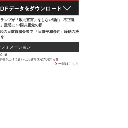
トランプが「敗北宣言」をしない理由「不正選
」疑惑に 中国共産党の影
20の日露首脳会談で 「日露平和条約」締結の決
断を
ンフォメーション
0.18
率引き上げに合わせた価格改定のお知らせ
一覧はこちら