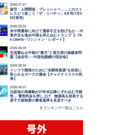
2026.07.27
疲労・人間関係・プレッシャー……このスト
レスどう抜こう「ザ・リバティ」9月号(7月3
0日発売)
2026.08.03
米中間選挙に向けて選挙不正を防げるか ─ 中
東外交を進め中国を抑え込むトランプ【─Th
e Liberty─ワシントン・レポート】
2026.08.05
交流重ねる中朝の"蜜月"と習主席の後継者問
題【澁谷司──中国包囲網の現在地】
2026.08.04
インフラ開発のために"未開発資源"を担保に
取られるガーナの運命【チャイナリスクの死
角】
2026.08.01
泊原発の再稼動が27年末以降にずれ込む可能
性 ─ 電気料金を押し上げ、物価高を助長する
原子力規制委の審査基準を見直すべき
ランキング一覧はこちら