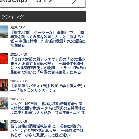
事ランキング
2026.08.01
【熊本地震】"クーラーなし避難所"で、「防
衛費を削って冷房を設置しろ」と主張する左
派 ─ 中国に忖度した左派の我田引水の議論に
批判殺到
2026.07.30
「コロナ対策の顔」ファウチ氏の「公の場の
発言と矛盾する日記公開」「公聴会で100回
以上の黙秘権行使」が物議 ─ トランプ政権の
最終的な狙いは「中国の責任追及」にある
2026.08.02
【名画座リバティ (29)】映画で学ぶ偉人伝(1)
──『若き日のリンカーン』
2026.07.31
マムダニNY市長、裕福な不動産所有者の個
人情報公開で物議 ─ さらに同氏の支持母体に
は親中活動家も入り込み、共産主義へばく進
2026.08.06
高市政権の消費減税決定に、"公約に掲げて
いた"はずの与野党が猛反発 ─ 一歩前進では
あるが「小さな政府」にはほど遠い