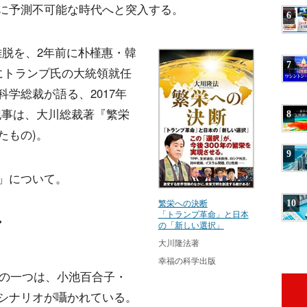
に予測不可能な時代へと突入する。
6
離脱を、2年前に朴槿惠・韓
7
にトランプ氏の大統領就任
学総裁が語る、2017年
記事は、大川総裁著『繁栄
8
たもの)。
9
」について。
繁栄への決断
10
「トランプ革命」と日本
◆
の「新しい選択」
大川隆法著
幸福の科学出版
」の一つは、小池百合子・
シナリオが囁かれている。