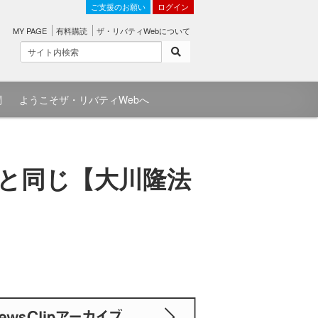
ご支援のお願い
ログイン
MY PAGE
有料購読
ザ・リバティWebについて
問
ようこそザ・リバティWebへ
と同じ【大川隆法