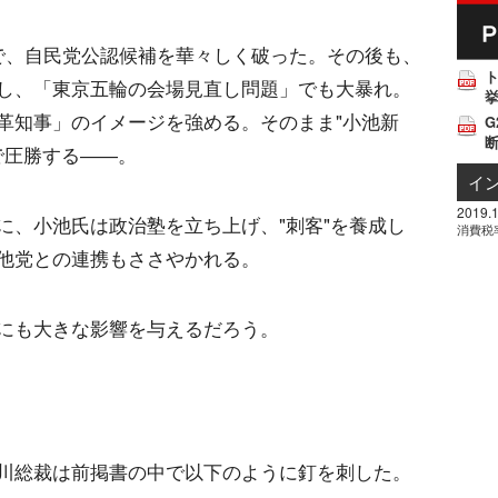
で、自民党公認候補を華々しく破った。その後も、
し、「東京五輪の会場見直し問題」でも大暴れ。
挙
革知事」のイメージを強める。そのまま"小池新
G
選で圧勝する――。
イ
2019.1
に、小池氏は政治塾を立ち上げ、"刺客"を養成し
消費税
他党との連携もささやかれる。
にも大きな影響を与えるだろう。
川総裁は前掲書の中で以下のように釘を刺した。