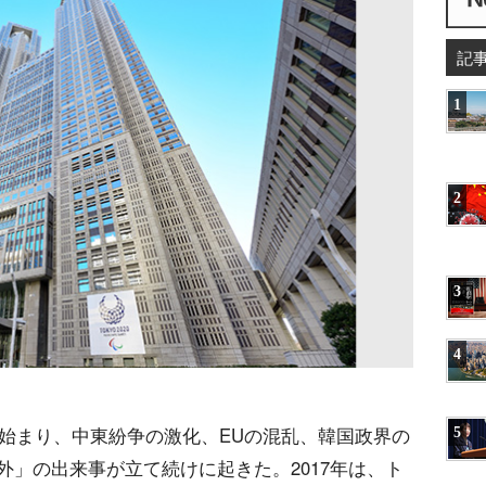
記
1
2
3
4
に始まり、中東紛争の激化、EUの混乱、韓国政界の
5
」の出来事が立て続けに起きた。2017年は、ト