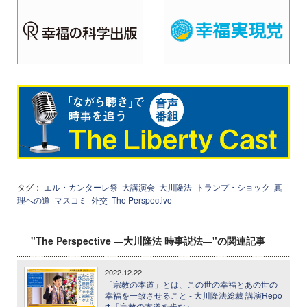
タグ：
エル・カンターレ祭
大講演会
大川隆法
トランプ・ショック
真
理への道
マスコミ
外交
The Perspective
"The Perspective ―大川隆法 時事説法―"の関連記事
2022.12.22
「宗教の本道」とは、この世の幸福とあの世の
幸福を一致させること - 大川隆法総裁 講演Repo
rt 「宗教の本道を歩む」