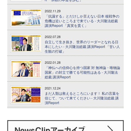
2022.11.29
「抗議する」とだけしか言えない日本 核戦争の
危機は近いところまで来ている - 大川隆法総裁
講演Report 「真実を貫く」
2022.07.28
自立して生き抜き、世界のリーダーとなれる日
本にしたい - 大川隆法総裁 講演Report 「甘い人
生観の打破」
2022.01.28
「神仏への信仰心を持つ国家 対 無神論・唯物論
国家」の対立で勝てる可能性はある - 大川隆法
総裁 講演Report
2021.12.24
まだ人類は救えるところにいます！ 私の言葉を
信じて、ついて来てください - 大川隆法総裁 講
演Report