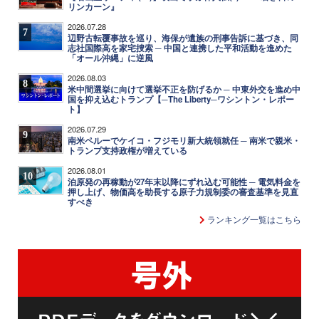
リンカーン』
2026.07.28
7
辺野古転覆事故を巡り、海保が遺族の刑事告訴に基づき、同
志社国際高を家宅捜索 ─ 中国と連携した平和活動を進めた
「オール沖縄」に逆風
2026.08.03
8
米中間選挙に向けて選挙不正を防げるか ─ 中東外交を進め中
国を抑え込むトランプ【─The Liberty─ワシントン・レポー
ト】
2026.07.29
9
南米ペルーでケイコ・フジモリ新大統領就任 ─ 南米で親米・
トランプ支持政権が増えている
2026.08.01
10
泊原発の再稼動が27年末以降にずれ込む可能性 ─ 電気料金を
押し上げ、物価高を助長する原子力規制委の審査基準を見直
すべき
ランキング一覧はこちら