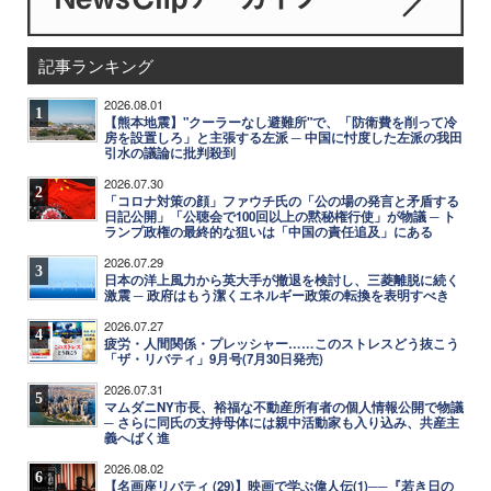
記事ランキング
2026.08.01
1
【熊本地震】"クーラーなし避難所"で、「防衛費を削って冷
房を設置しろ」と主張する左派 ─ 中国に忖度した左派の我田
引水の議論に批判殺到
2026.07.30
2
「コロナ対策の顔」ファウチ氏の「公の場の発言と矛盾する
日記公開」「公聴会で100回以上の黙秘権行使」が物議 ─ ト
ランプ政権の最終的な狙いは「中国の責任追及」にある
2026.07.29
3
日本の洋上風力から英大手が撤退を検討し、三菱離脱に続く
激震 ─ 政府はもう潔くエネルギー政策の転換を表明すべき
2026.07.27
4
疲労・人間関係・プレッシャー……このストレスどう抜こう
「ザ・リバティ」9月号(7月30日発売)
2026.07.31
5
マムダニNY市長、裕福な不動産所有者の個人情報公開で物議
─ さらに同氏の支持母体には親中活動家も入り込み、共産主
義へばく進
2026.08.02
6
【名画座リバティ (29)】映画で学ぶ偉人伝(1)──『若き日の