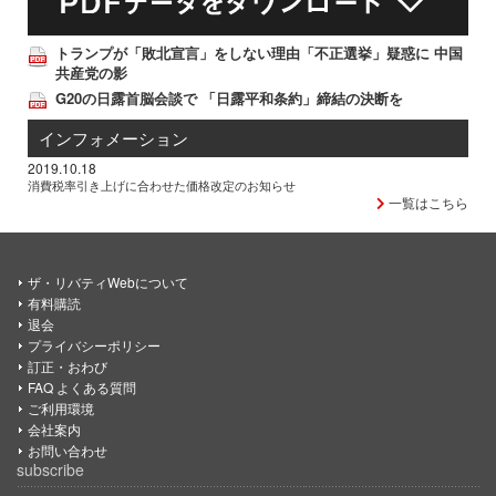
トランプが「敗北宣言」をしない理由「不正選挙」疑惑に 中国
共産党の影
G20の日露首脳会談で 「日露平和条約」締結の決断を
インフォメーション
2019.10.18
消費税率引き上げに合わせた価格改定のお知らせ
一覧はこちら
ザ・リバティWebについて
有料購読
退会
プライバシーポリシー
訂正・おわび
FAQ よくある質問
ご利用環境
会社案内
お問い合わせ
subscribe