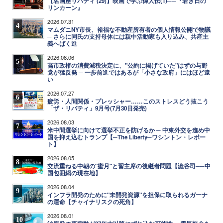
【名画座リバティ (29)】映画で学ぶ偉人伝(1)──『若き日の
リンカーン』
2026.07.31
4
マムダニNY市長、裕福な不動産所有者の個人情報公開で物議
─ さらに同氏の支持母体には親中活動家も入り込み、共産主
義へばく進
2026.08.06
5
高市政権の消費減税決定に、"公約に掲げていた"はずの与野
党が猛反発 ─ 一歩前進ではあるが「小さな政府」にはほど遠
い
2026.07.27
6
疲労・人間関係・プレッシャー……このストレスどう抜こう
「ザ・リバティ」9月号(7月30日発売)
2026.08.03
7
米中間選挙に向けて選挙不正を防げるか ─ 中東外交を進め中
国を抑え込むトランプ【─The Liberty─ワシントン・レポー
ト】
2026.08.05
8
交流重ねる中朝の"蜜月"と習主席の後継者問題【澁谷司──中
国包囲網の現在地】
2026.08.04
9
インフラ開発のために"未開発資源"を担保に取られるガーナ
の運命【チャイナリスクの死角】
2026.08.01
10