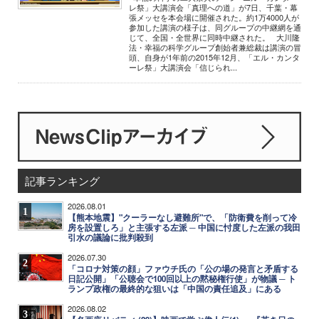
レ祭」大講演会「真理への道」が7日、千葉・幕
張メッセを本会場に開催された。約1万4000人が
参加した講演の様子は、同グループの中継網を通
じて、全国・全世界に同時中継された。 大川隆
法・幸福の科学グループ創始者兼総裁は講演の冒
頭、自身が1年前の2015年12月、「エル・カンタ
ーレ祭」大講演会「信じられ...
記事ランキング
2026.08.01
1
【熊本地震】"クーラーなし避難所"で、「防衛費を削って冷
房を設置しろ」と主張する左派 ─ 中国に忖度した左派の我田
引水の議論に批判殺到
2026.07.30
2
「コロナ対策の顔」ファウチ氏の「公の場の発言と矛盾する
日記公開」「公聴会で100回以上の黙秘権行使」が物議 ─ ト
ランプ政権の最終的な狙いは「中国の責任追及」にある
2026.08.02
3