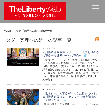
HOME
タグ「真理への道」の記事一覧
タグ「真理への道」の記事一覧
2016.12.26
大川隆法総裁 法話レポート - 一人ひとりの心
の革命から世界レベルの革命へ
法話レポート 一人ひとりの心の革命から世界
レベルの革命へ 2016年12月7日 エル・カンター
レ祭大講演会 「真理への道」 2016年12月8日 法
話「政治の論点について」 2016年12月7日、エ
ル・カンターレ祭大講演会「真理への道」が行わ
れた。本会場の幕張メッセ(千葉県)には約1万4千
人が集ま...
2016.12.08
「世界レベルの革命が今まさに起きている」
大川隆法総裁 エル・カンターレ祭大講演会
「真理への道」
幸福の科学の二大祭典の一つ「エル・カンター