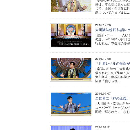
幸福の科学の二大祭典
裁は、本会場に集った約
じて、全国・全世界に
愛についてさまざまに...
2016.12.26
大川隆法総裁 法話レ
法話レポート 一人ひと
の道」 2016年12月
行われた。本会場の幕張メ
2016.12.08
「世界レベルの革命が
幸福の科学の二大祭典
催された。約1万400
大川隆法・幸福の科学グ
演会「信じられ...
2016.07.07
全世界に「神の正義」
大川隆法・幸福の科学
スーパーアリーナ(さい
同時中継された。 なお
2016.01.31