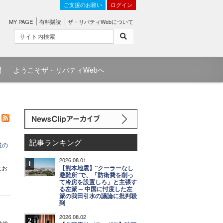
ご支援のお願い
ログイン
MY PAGE
有料購読
ザ・リバティWebについて
問
ようこそザ・リバティWebへ
記事ランキング
説の
2026.08.01
1
【熊本地震】"クーラーなし
にお
避難所"で、「防衛費を削っ
て冷房を設置しろ」と主張す
る左派 ─ 中国に忖度した左
派の我田引水の議論に批判殺
到
2026.08.02
2