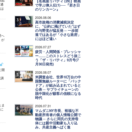
法総
【名画座リバティ (29)】映画
を通
で学ぶ偉人伝(1)──『若き日
裁は
のリンカーン』
2026.08.06
3
高市政権の消費減税決定
に、"公約に掲げていた"はず
の与野党が猛反発 ─ 一歩前
進ではあるが「小さな政府」
理へ
にはほど遠い
」が
2026.07.27
4
疲労・人間関係・プレッシャ
ー……このストレスどう抜こ
う「ザ・リバティ」9月号(7
月30日発売)
に開
2026.08.07
。
5
米調査会社、世界10万台の中
大講
国製無線ルーターに「バック
ドア」が組み込まれていると
公表 ─ サプライチェーンの
脱中国化が顧客の信頼になる
時代
たま
2026.07.31
6
界に
マムダニNY市長、裕福な不
動産所有者の個人情報公開で
物議 ─ さらに同氏の支持母
体には親中活動家も入り込
み、共産主義へばく進