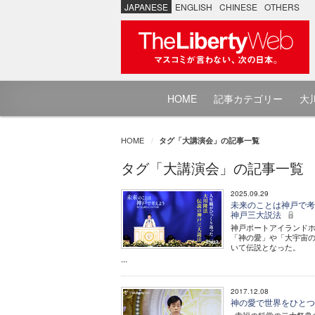
JAPANESE
ENGLISH
CHINESE
OTHERS
HOME
記事カテゴリー
大川
HOME
タグ「大講演会」の記事一覧
タグ「大講演会」の記事一覧
2025.09.29
未来のことは神戸で考え
神戸三大説法
神戸ポートアイランド
「神の愛」や「大宇宙
いて伝説となった。
...
2017.12.08
神の愛で世界をひとつ