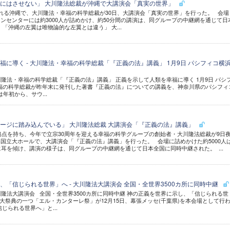
にはさせない」 大川隆法総裁が沖縄で大講演会「真実の世界」
る沖縄で、大川隆法・幸福の科学総裁が30日、大講演会「真実の世界」を行った。 会場
ンセンターには約3000人が詰めかけ、約50分間の講演は、同グループの中継網を通じて日
「沖縄の左翼は唯物論的な左翼とは違う」 大...
福に導く - 大川隆法・幸福の科学総裁「『正義の法』講義」 1月9日 パシフィコ横
大川隆法・幸福の科学総裁「『正義の法』講義」 正義を示して人類を幸福に導く 1月9日 パシ
福の科学総裁が昨年末に発刊した著書『正義の法』についての講義を、神奈川県のパシフィ
は年初から、サウ...
ージに踏み込んでいる」 大川隆法総裁 大講演会「『正義の法』講義」
拠点を持ち、今年で立宗30周年を迎える幸福の科学グループの創始者・大川隆法総裁が9日
国立大ホールで、大講演会「『正義の法』講義」を行った。 会場に詰めかけた約5000人
に耳を傾け、講演の様子は、同グループの中継網を通じて日本全国に同時中継された。 ...
、「信じられる世界」へ - 大川隆法大講演会 全国・全世界3500カ所に同時中継
大川隆法大講演会 全国・全世界3500カ所に同時中継 神の正義を世界に示し、「信じられる世
大祭典の一つ「エル・カンターレ祭」が12月15日、幕張メッセ(千葉県)を本会場として行
じられる世界へ」と...