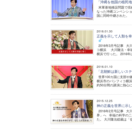
「沖縄を他国の植民地
米軍基地移設問題で揺れ
なった沖縄コンベンショ
国に同時中継された。 
2016.01.30
正義を示して人類を幸
2016年3月号記事 
コ横浜 大川隆法・幸
横浜で行った。 2016年
2016.01.10
「北朝鮮は新しいステ
世界100カ国に支部や
横浜市のパシフィコ横浜
約50分間の講演に熱心
2015.12.25
神の正義を世界に示し
2016年2月号記事 
界」へ 幸福の科学の二
た。 大川隆法総裁は「信