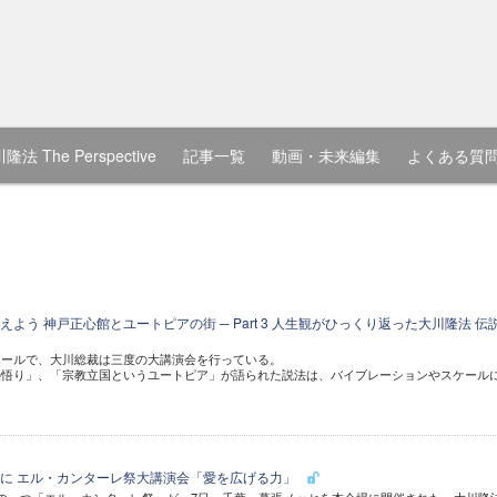
隆法 The Perspective
記事一覧
動画・未来編集
よくある質
よう 神戸正心館とユートピアの街 ─ Part 3 人生観がひっくり返った大川隆法 伝
ホールで、大川総裁は三度の大講演会を行っている。
の悟り」、「宗教立国というユートピア」が語られた説法は、バイブレーションやスケール
に エル・カンターレ祭大講演会「愛を広げる力」