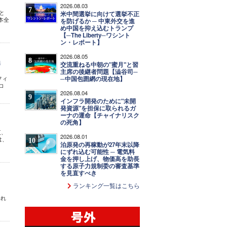
2026.08.03
7
と
米中間選挙に向けて選挙不正
本全
を防げるか ─ 中東外交を進
め中国を抑え込むトランプ
【─The Liberty─ワシント
ン・レポート】
2026.08.05
8
浜
交流重ねる中朝の"蜜月"と習
主席の後継者問題【澁谷司─
フィ
─中国包囲網の現在地】
コ
2026.08.04
9
インフラ開発のために"未開
発資源"を担保に取られるガ
ーナの運命【チャイナリスク
の死角】
夜、
2026.08.01
は、
10
泊原発の再稼動が27年末以降
にずれ込む可能性 ─ 電気料
金を押し上げ、物価高を助長
する原子力規制委の審査基準
を見直すべき
ランキング一覧はこちら
われ