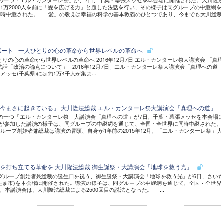
の一つ「エル・カンターレ祭」が、7日、千葉・幕張メッセを本会場に開催された。大川隆
1万2000人を前に「愛を広げる力」と題した法話を行い、その様子は同グループの中継網
同時中継された。 「愛」の教えは幸福の科学の基本教義のひとつであり、今までも大川総
ポート - 一人ひとりの心の革命から世界レベルの革命へ
りの心の革命から世界レベルの革命へ 2016年12月7日 エル・カンターレ祭大講演会 「真
8日 法話「政治の論点について」 2016年12月7日、エル・カンターレ祭大講演会「真理への道
ッセ(千葉県)には約1万4千人が集ま...
今まさに起きている」 大川隆法総裁 エル・カンターレ祭大講演会「真理への道」
の一つ「エル・カンターレ祭」大講演会「真理への道」が7日、千葉・幕張メッセを本会場
0人が参加した講演の様子は、同グループの中継網を通じて、全国・全世界に同時中継された
ループ創始者兼総裁は講演の冒頭、自身が1年前の2015年12月、「エル・カンターレ祭」
を打ち立てる革命を 大川隆法総裁 御生誕祭・大講演会「地球を救う光」
グループ創始者兼総裁の誕生日を祝う、御生誕祭・大講演会「地球を救う光」が6日、さい
たま市)を本会場に開催された。講演の様子は、同グループの中継網を通じて、全国・全世
、本講演会は、大川隆法総裁による2500回目の説法となった。 ...