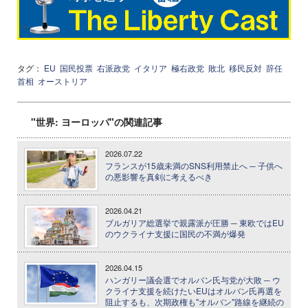
タグ：
EU
国民投票
右派政党
イタリア
極右政党
敗北
移民反対
辞任
首相
オーストリア
"世界: ヨーロッパ"の関連記事
2026.07.22
フランスが15歳未満のSNS利用禁止へ ─ 子供へ
の悪影響を真剣に考えるべき
2026.04.21
ブルガリア総選挙で親露派が圧勝 ─ 東欧ではEU
のウクライナ支援に国民の不満が爆発
2026.04.15
ハンガリー議会選でオルバン氏与党が大敗 ─ ウ
クライナ支援を続けたいEUはオルバン氏再選を
阻止するも、次期政権も"オルバン"路線を継続の