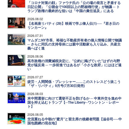
2
「コロナ対策の顔」ファウチ氏の「公の場の発言と矛盾する
日記公開」「公聴会で100回以上の黙秘権行使」が物議 ─ ト
ランプ政権の最終的な狙いは「中国の責任追及」にある
2026.08.02
3
【名画座リバティ (29)】映画で学ぶ偉人伝(1)──『若き日の
リンカーン』
2026.07.31
4
マムダニNY市長、裕福な不動産所有者の個人情報公開で物議
─ さらに同氏の支持母体には親中活動家も入り込み、共産主
義へばく進
2026.08.06
5
高市政権の消費減税決定に、"公約に掲げていた"はずの与野
党が猛反発 ─ 一歩前進ではあるが「小さな政府」にはほど遠
い
2026.07.27
6
疲労・人間関係・プレッシャー……このストレスどう抜こう
「ザ・リバティ」9月号(7月30日発売)
2026.08.03
7
米中間選挙に向けて選挙不正を防げるか ─ 中東外交を進め中
国を抑え込むトランプ【─The Liberty─ワシントン・レポー
ト】
2026.08.05
8
交流重ねる中朝の"蜜月"と習主席の後継者問題【澁谷司──中
国包囲網の現在地】