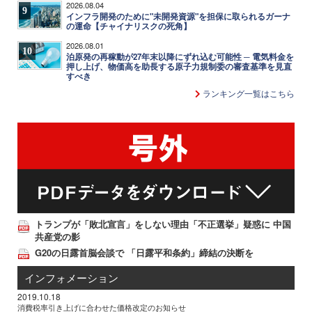
2026.08.04
9
インフラ開発のために"未開発資源"を担保に取られるガーナ
の運命【チャイナリスクの死角】
2026.08.01
10
泊原発の再稼動が27年末以降にずれ込む可能性 ─ 電気料金を
押し上げ、物価高を助長する原子力規制委の審査基準を見直
すべき
ランキング一覧はこちら
トランプが「敗北宣言」をしない理由「不正選挙」疑惑に 中国
共産党の影
G20の日露首脳会談で 「日露平和条約」締結の決断を
インフォメーション
2019.10.18
消費税率引き上げに合わせた価格改定のお知らせ