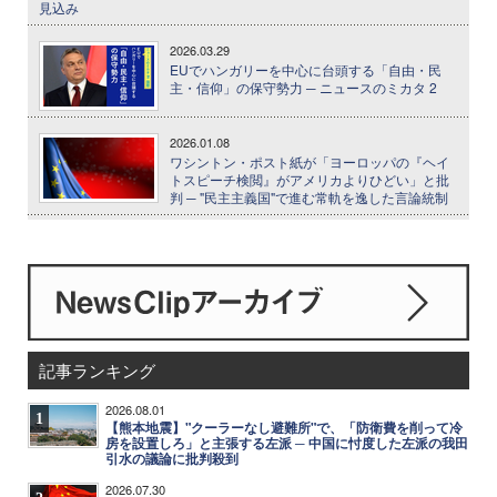
見込み
2026.03.29
EUでハンガリーを中心に台頭する「自由・民
主・信仰」の保守勢力 ─ ニュースのミカタ 2
2026.01.08
ワシントン・ポスト紙が「ヨーロッパの『ヘイ
トスピーチ検閲』がアメリカよりひどい」と批
判 ─ "民主主義国"で進む常軌を逸した言論統制
記事ランキング
2026.08.01
1
【熊本地震】"クーラーなし避難所"で、「防衛費を削って冷
房を設置しろ」と主張する左派 ─ 中国に忖度した左派の我田
引水の議論に批判殺到
2026.07.30