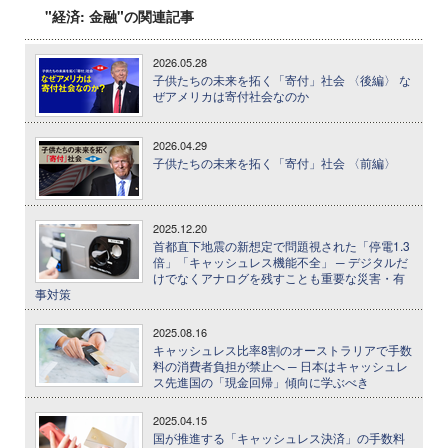
"経済: 金融"の関連記事
2026.05.28
子供たちの未来を拓く「寄付」社会 〈後編〉 な
ぜアメリカは寄付社会なのか
2026.04.29
子供たちの未来を拓く「寄付」社会 〈前編〉
2025.12.20
首都直下地震の新想定で問題視された「停電1.3
倍」「キャッシュレス機能不全」 ─ デジタルだ
けでなくアナログを残すことも重要な災害・有
事対策
2025.08.16
キャッシュレス比率8割のオーストラリアで手数
料の消費者負担が禁止へ ─ 日本はキャッシュレ
ス先進国の「現金回帰」傾向に学ぶべき
2025.04.15
国が推進する「キャッシュレス決済」の手数料