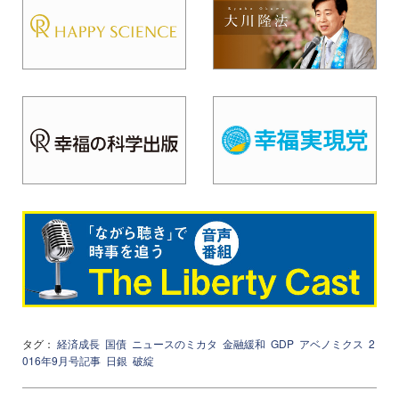
タグ：
経済成長
国債
ニュースのミカタ
金融緩和
GDP
アベノミクス
2
016年9月号記事
日銀
破綻