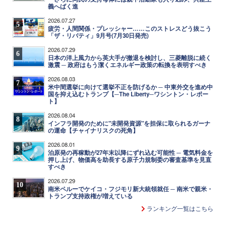
義へばく進
2026.07.27
5
疲労・人間関係・プレッシャー……このストレスどう抜こう
「ザ・リバティ」9月号(7月30日発売)
2026.07.29
6
日本の洋上風力から英大手が撤退を検討し、三菱離脱に続く
激震 ─ 政府はもう潔くエネルギー政策の転換を表明すべき
2026.08.03
7
米中間選挙に向けて選挙不正を防げるか ─ 中東外交を進め中
国を抑え込むトランプ【─The Liberty─ワシントン・レポー
ト】
2026.08.04
8
インフラ開発のために"未開発資源"を担保に取られるガーナ
の運命【チャイナリスクの死角】
2026.08.01
9
泊原発の再稼動が27年末以降にずれ込む可能性 ─ 電気料金を
押し上げ、物価高を助長する原子力規制委の審査基準を見直
すべき
2026.07.29
10
南米ペルーでケイコ・フジモリ新大統領就任 ─ 南米で親米・
トランプ支持政権が増えている
ランキング一覧はこちら