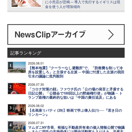
に小売店が悲鳴 ─ 導入で先行するイギリスは現
金を使う人が増加傾向
記事ランキング
2026.08.01
1
【熊本地震】"クーラーなし避難所"で、「防衛費を削って冷
房を設置しろ」と主張する左派 ─ 中国に忖度した左派の我田
引水の議論に批判殺到
2026.07.30
2
「コロナ対策の顔」ファウチ氏の「公の場の発言と矛盾する
日記公開」「公聴会で100回以上の黙秘権行使」が物議 ─ ト
ランプ政権の最終的な狙いは「中国の責任追及」にある
2026.08.02
3
【名画座リバティ (29)】映画で学ぶ偉人伝(1)──『若き日の
リンカーン』
2026.07.31
4
マムダニNY市長、裕福な不動産所有者の個人情報公開で物議
─ さらに同氏の支持母体には親中活動家も入り込み、共産主