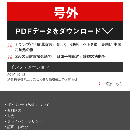
トランプが「敗北宣言」をしない理由「不正選挙」疑惑に 中国
共産党の影
G20の日露首脳会談で 「日露平和条約」締結の決断を
インフォメーション
2019.10.18
消費税率引き上げに合わせた価格改定のお知らせ
一覧はこちら
ザ・リバティWebについて
有料購読
退会
プライバシーポリシー
訂正・おわび