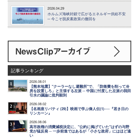
2026.04.29
ホルムズ海峡封鎖で広がるエネルギー供給不安
─ 今こそ脱炭素政策の撤回を
記事ランキング
2026.08.01
1
【熊本地震】"クーラーなし避難所"で、「防衛費を削って冷
房を設置しろ」と主張する左派 ─ 中国に忖度した左派の我田
引水の議論に批判殺到
2026.08.02
2
【名画座リバティ (29)】映画で学ぶ偉人伝(1)──『若き日の
リンカーン』
2026.08.06
3
高市政権の消費減税決定に、"公約に掲げていた"はずの与野
党が猛反発 ─ 一歩前進ではあるが「小さな政府」にはほど遠
い