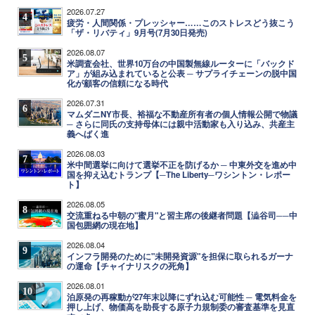
2026.07.27
4
疲労・人間関係・プレッシャー……このストレスどう抜こう
「ザ・リバティ」9月号(7月30日発売)
2026.08.07
5
米調査会社、世界10万台の中国製無線ルーターに「バックド
ア」が組み込まれていると公表 ─ サプライチェーンの脱中国
化が顧客の信頼になる時代
2026.07.31
6
マムダニNY市長、裕福な不動産所有者の個人情報公開で物議
─ さらに同氏の支持母体には親中活動家も入り込み、共産主
義へばく進
2026.08.03
7
米中間選挙に向けて選挙不正を防げるか ─ 中東外交を進め中
国を抑え込むトランプ【─The Liberty─ワシントン・レポー
ト】
2026.08.05
8
交流重ねる中朝の"蜜月"と習主席の後継者問題【澁谷司──中
国包囲網の現在地】
2026.08.04
9
インフラ開発のために"未開発資源"を担保に取られるガーナ
の運命【チャイナリスクの死角】
2026.08.01
10
泊原発の再稼動が27年末以降にずれ込む可能性 ─ 電気料金を
押し上げ、物価高を助長する原子力規制委の審査基準を見直