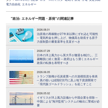
電力自由化
エネルギー
"政治: エネルギー問題・原発"の関連記事
2026.08.01
泊原発の再稼動が27年末以降にずれ込む可能性
─ 電気料金を押し上げ、物価高を助長する原子
力規制委の審査基準を見直すべき
2026.07.29
日本の洋上風力から英大手が撤退を検討し、三
菱離脱に続く激震 ─ 政府はもう潔くエネルギー
政策の転換を表明すべき
2026.06.05
トランプ政権が石炭産業への大規模投資を発表
─ 真の狙いは総額2京円に及ぶ地下資源開発で
「現代版ゴールドラッシュ」を起こすこと
2026.05.02
イギリスが洋上風力設備から中国企業を排除 ─
中国による"海洋監視"システムの輸出に警戒が必
要