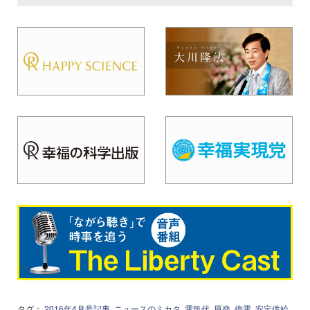
タグ：
2016年4月号記事
ニュースのミカタ
電気代
原発
停電
安定供給