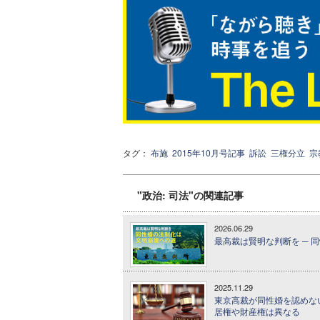
タグ：
布施
2015年10月号記事
訴訟
三権分立
宗
"政治: 司法"の関連記事
2026.06.29
最高裁は賢明な判断を ─ 
2025.11.29
東京高裁が同性婚を認めな
居権や財産権は異なる