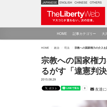
JAPANESE
ENGLISH
CHINESE
OTHERS
HOME
記事カテゴリー
大川
HOME
政治
司法
宗教への国家権力の介入を許して
宗教への国家権力
るがす「違憲判決」 - T
2015.08.29
友達に