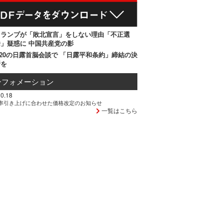
トランプが「敗北宣言」をしない理由「不正選
」疑惑に 中国共産党の影
20の日露首脳会談で 「日露平和条約」締結の決
断を
ンフォメーション
0.18
率引き上げに合わせた価格改定のお知らせ
一覧はこちら