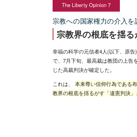
The Liberty Opinion 7
宗教への国家権力の介入を
宗教界の根底を揺る
幸福の科学の元信者4人(以下、原告
で、7月下旬、最高裁は教団の上告
じた高裁判決が確定した。
これは、
本来尊い信仰行為である
教界の根底を揺るがす「違憲判決」