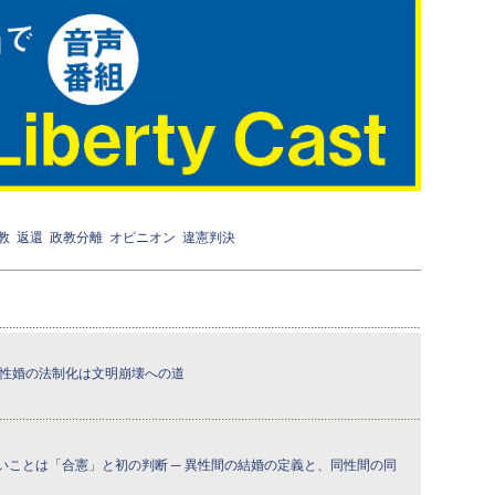
教
返還
政教分離
オピニオン
違憲判決
同性婚の法制化は文明崩壊への道
いことは「合憲」と初の判断 ─ 異性間の結婚の定義と、同性間の同