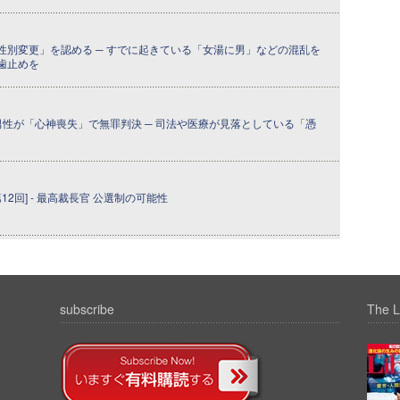
性別変更」を認める ─ すでに起きている「女湯に男」などの混乱を
歯止めを
男性が「心神喪失」で無罪判決 ─ 司法や医療が見落としている「憑
12回] - 最高裁長官 公選制の可能性
subscribe
The L