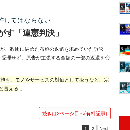
6
許してはならない
7
がす「違憲判決」
)が、教団に納めた布施の返還を求めていた訴訟
8
を受理せず、原告が主張する金額の一部の返還を命
9
布施を、モノやサービスの対価として扱うなど、宗
10
と言える
。
続きは2ページ目へ(有料記事)
1
2
Next