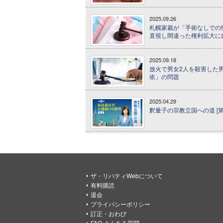
2025.09.26
札幌家裁が「手術なしでの
直視し間違った権利拡大に
2025.09.18
放火で男女2人を殺害した
依」の問題
2025.04.29
釈量子の宗教立国への道 [第
ザ・リバティWebについて
有料購読
退会
プライバシーポリシー
訂正・おわび
FAQ よくある質問