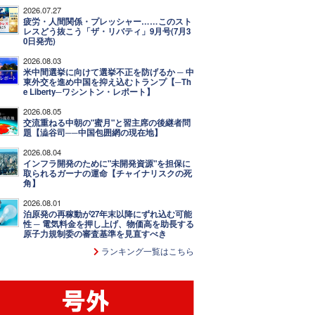
2026.07.27
疲労・人間関係・プレッシャー……このスト
レスどう抜こう「ザ・リバティ」9月号(7月3
0日発売)
2026.08.03
米中間選挙に向けて選挙不正を防げるか ─ 中
東外交を進め中国を抑え込むトランプ【─Th
e Liberty─ワシントン・レポート】
2026.08.05
交流重ねる中朝の"蜜月"と習主席の後継者問
題【澁谷司──中国包囲網の現在地】
2026.08.04
インフラ開発のために"未開発資源"を担保に
取られるガーナの運命【チャイナリスクの死
角】
2026.08.01
泊原発の再稼動が27年末以降にずれ込む可能
性 ─ 電気料金を押し上げ、物価高を助長する
原子力規制委の審査基準を見直すべき
ランキング一覧はこちら