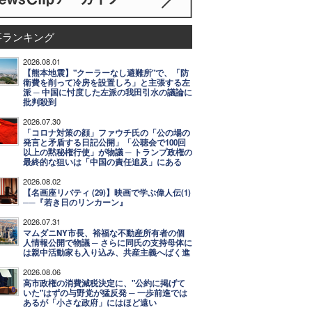
事ランキング
2026.08.01
【熊本地震】"クーラーなし避難所"で、「防
衛費を削って冷房を設置しろ」と主張する左
派 ─ 中国に忖度した左派の我田引水の議論に
批判殺到
2026.07.30
「コロナ対策の顔」ファウチ氏の「公の場の
発言と矛盾する日記公開」「公聴会で100回
以上の黙秘権行使」が物議 ─ トランプ政権の
最終的な狙いは「中国の責任追及」にある
2026.08.02
【名画座リバティ (29)】映画で学ぶ偉人伝(1)
──『若き日のリンカーン』
2026.07.31
マムダニNY市長、裕福な不動産所有者の個
人情報公開で物議 ─ さらに同氏の支持母体に
は親中活動家も入り込み、共産主義へばく進
2026.08.06
高市政権の消費減税決定に、"公約に掲げて
いた"はずの与野党が猛反発 ─ 一歩前進では
あるが「小さな政府」にはほど遠い