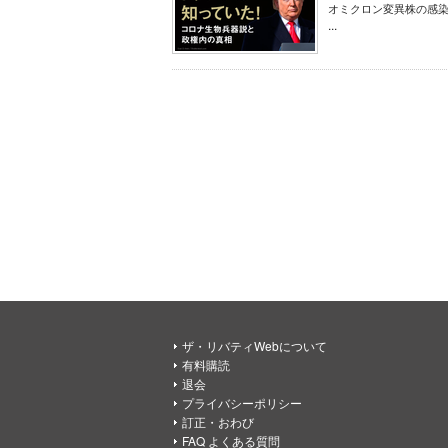
オミクロン変異株の感
...
ザ・リバティWebについて
有料購読
退会
プライバシーポリシー
訂正・おわび
FAQ よくある質問