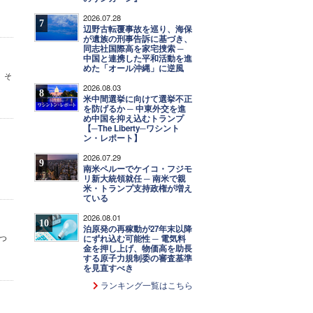
2026.07.28
7
辺野古転覆事故を巡り、海保
が遺族の刑事告訴に基づき、
同志社国際高を家宅捜索 ─
中国と連携した平和活動を進
めた「オール沖縄」に逆風
。そ
2026.08.03
8
米中間選挙に向けて選挙不正
を防げるか ─ 中東外交を進
め中国を抑え込むトランプ
【─The Liberty─ワシント
ン・レポート】
2026.07.29
9
南米ペルーでケイコ・フジモ
リ新大統領就任 ─ 南米で親
米・トランプ支持政権が増え
ている
2026.08.01
10
泊原発の再稼動が27年末以降
つ
にずれ込む可能性 ─ 電気料
金を押し上げ、物価高を助長
する原子力規制委の審査基準
を見直すべき
ランキング一覧はこちら