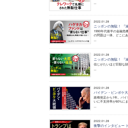
...
2022.01.28
ニッポンの無駄！ 『減
1990年代後半の金融
の問題は一体、どこに
...
2022.01.28
ニッポンの無駄！ 『減
信じがたいほど巨額な
...
2022.01.28
バイデン・ピンボケ大
政権発足から1年。バイ
いに不支持率が60%にま
...
2022.01.28
衝撃のインタビュー 