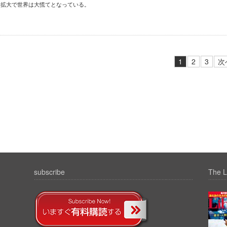
染拡大で世界は大慌てとなっている。
1
2
3
次
subscribe
The L