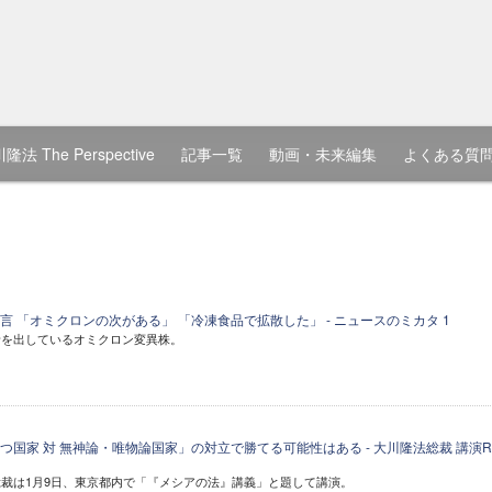
隆法 The Perspective
記事一覧
動画・未来編集
よくある質
 「オミクロンの次がある」 「冷凍食品で拡散した」 - ニュースのミカタ 1
者を出しているオミクロン変異株。
国家 対 無神論・唯物論国家」の対立で勝てる可能性はある - 大川隆法総裁 講演R
裁は1月9日、東京都内で「『メシアの法』講義」と題して講演。