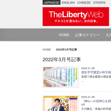
JAPANESE
ENGLISH
CHINESE
OTHERS
HOME
記事カテゴリー
大川
HOME
2022年3月号記事
2022年3月号記事
2022.01.28
習近平守護霊が仰天発言
各国で過去最悪の感染
...
2022.01.28
「神仏への信仰心を持つ
ort
大川隆法・幸福の科学総