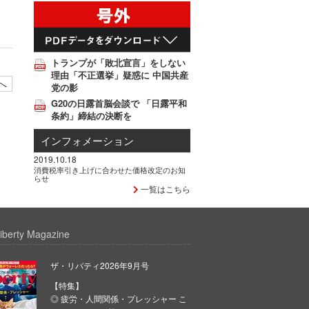
トランプが「敗北宣言」をしない
理由「不正選挙」疑惑に 中国共産
へ
党の影
G20の日露首脳会談で 「日露平和
条約」締結の決断を
インフォメーション
2019.10.18
消費税率引き上げに合わせた価格改定のお知
らせ
一覧はこちら
iberty Magazine
ザ・リバティ2026年9月号
【特集】
◎ 疲労・人間関係・プレッシャー こ