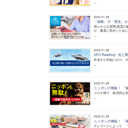
...
2022.01.28
「経験」や「歴史」か
周りからの霊障(悪霊の
が、素直に気付くため
...
2022.01.28
UFO Reading 
年末から年始にかけ、大
...
2022.01.28
ニッポンの無駄！ 『減
コロナ禍で、経済的な
...
2022.01.28
ニッポンの無駄！ 『減
テレワークによって、「