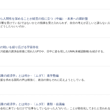
ら人間性を深めることが経営の役に立つ（中編） - 未来への羅針盤
影響を受けている)ではないかとの指摘を受け入れられず、自分の考えが正しいと譲らない
にどうしたらいいのか、
- 光と闇の戦いを繰り広げる宇宙存在
川総裁の講演会前後に現れたUFOや、日中に姿を現したUMA(未確認動物)を紹介する。
量の経済学』とは何か - 〔ムダ1〕 進学塾編
支援を求める国民の声は根強く、政治の側もそれに応えようとしている。
量の経済学』とは何か - 〔ムダ2〕 書類・会議編
会社に来ているだけで"仕事をしていなかった人"がいた」ことが顕在化してきたと言われ