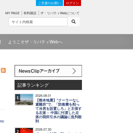
ご支援のお願い
ログイン
MY PAGE
有料購読
ザ・リバティWebについて
問
ようこそザ・リバティWebへ
記事ランキング
2026.08.01
1
【熊本地震】"クーラーなし
避難所"で、「防衛費を削っ
て冷房を設置しろ」と主張す
る左派 ─ 中国に忖度した左
派の我田引水の議論に批判殺
ep
到
2026.07.30
2