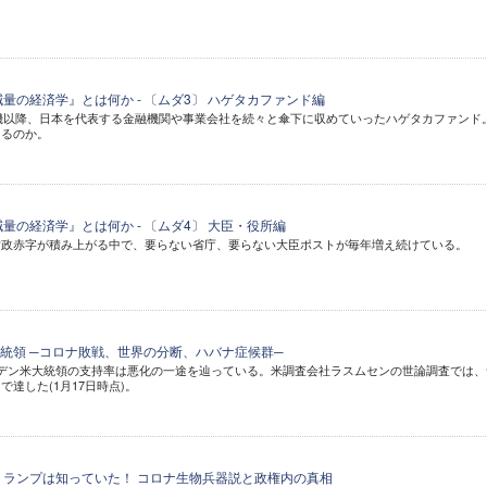
量の経済学』とは何か - 〔ムダ3〕 ハゲタカファンド編
危機以降、日本を代表する金融機関や事業会社を続々と傘下に収めていったハゲタカファンド
あるのか。
量の経済学』とは何か - 〔ムダ4〕 大臣・役所編
財政赤字が積み上がる中で、要らない省庁、要らない大臣ポストが毎年増え続けている。
統領 ─コロナ敗戦、世界の分断、ハバナ症候群─
デン米大統領の支持率は悪化の一途を辿っている。米調査会社ラスムセンの世論調査では、
で達した(1月17日時点)。
トランプは知っていた！ コロナ生物兵器説と政権内の真相