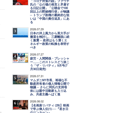
「コロナ対策の顔」ファウチ
氏の「公の場の発言と矛盾す
る日記公開」「公聴会で100
回以上の黙秘権行使」が物議
─ トランプ政権の最終的な狙
いは「中国の責任追及」にあ
る
人
2026.07.29
3
日本の洋上風力から英大手が
撤退を検討し、三菱離脱に続
く激震 ─ 政府はもう潔くエ
ネルギー政策の転換を表明す
べき
2026.07.27
4
疲労・人間関係・プレッシャ
ー……このストレスどう抜こ
う「ザ・リバティ」9月号(7
月30日発売)
2026.07.31
5
マムダニNY市長、裕福な不
動産所有者の個人情報公開で
物議 ─ さらに同氏の支持母
体には親中活動家も入り込
み、共産主義へばく進
2026.08.02
6
【名画座リバティ (29)】映画
で学ぶ偉人伝(1)──『若き日
る。
のリンカーン』