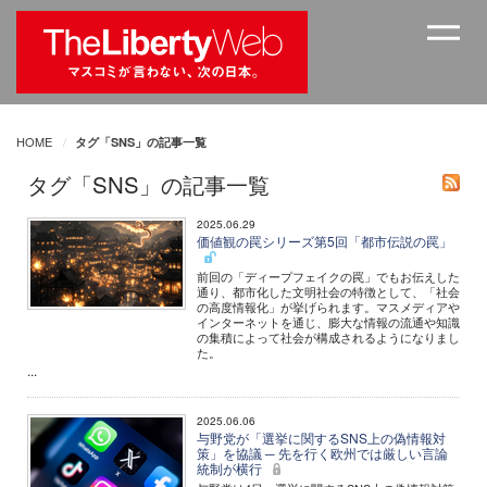
HOME
タグ「SNS」の記事一覧
タグ「SNS」の記事一覧
2025.06.29
価値観の罠シリーズ第5回「都市伝説の罠」
前回の「ディープフェイクの罠」でもお伝えした
通り、都市化した文明社会の特徴として、「社会
の高度情報化」が挙げられます。マスメディアや
インターネットを通じ、膨大な情報の流通や知識
の集積によって社会が構成されるようになりまし
た。
...
2025.06.06
与野党が「選挙に関するSNS上の偽情報対
策」を協議 ─ 先を行く欧州では厳しい言論
統制が横行