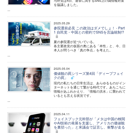
与野党は4日、選挙に関するSNS上の偽情報対策
を協議しました。
...
2025.05.29
参院選前必見 この政治はダメでしょ！ - Part
1 自民党・中国との密約でSNSを言論統制!?
夏の参院選が近づいている。
各主要政党の仮面の奥にある「本性」と、今、日
本人が問うべき「真の争点」を考えた。
...
2025.05.04
価値観の罠シリーズ第4回「ディープフェイ
クの罠」
現代の私たちの日常生活は、あらゆるものがイン
ターネットを通じて繋がる時代です。あちこちに
情報があふれかえり、「情報の洪水」に襲われて
いるとも言える状況です。
...
2025.04.11
フェイスブック元幹部が「メタは中国の検閲
やAI技術の発展を支援し、アメリカの価値観
を裏切った」と米議会で証言し、衝撃が走る