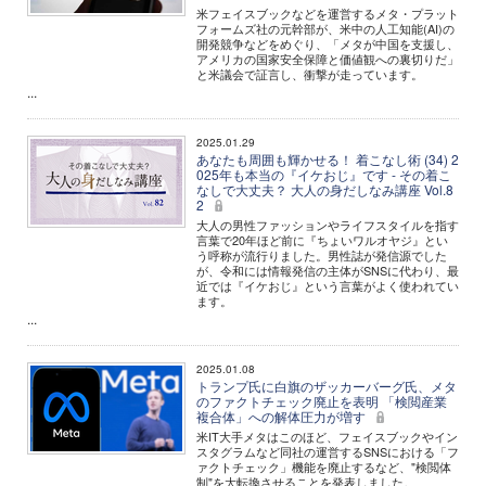
米フェイスブックなどを運営するメタ・プラット
フォームズ社の元幹部が、米中の人工知能(AI)の
開発競争などをめぐり、「メタが中国を支援し、
アメリカの国家安全保障と価値観への裏切りだ」
と米議会で証言し、衝撃が走っています。
...
2025.01.29
あなたも周囲も輝かせる！ 着こなし術 (34) 2
025年も本当の『イケおじ』です - その着こ
なしで大丈夫？ 大人の身だしなみ講座 Vol.8
2
大人の男性ファッションやライフスタイルを指す
言葉で20年ほど前に『ちょいワルオヤジ』とい
う呼称が流行りました。男性誌が発信源でした
が、令和には情報発信の主体がSNSに代わり、最
近では『イケおじ』という言葉がよく使われてい
ます。
...
2025.01.08
トランプ氏に白旗のザッカーバーグ氏、メタ
のファクトチェック廃止を表明 「検閲産業
複合体」への解体圧力が増す
米IT大手メタはこのほど、フェイスブックやイン
スタグラムなど同社の運営するSNSにおける「フ
ァクトチェック」機能を廃止するなど、"検閲体
制"を大転換させることを発表しました。