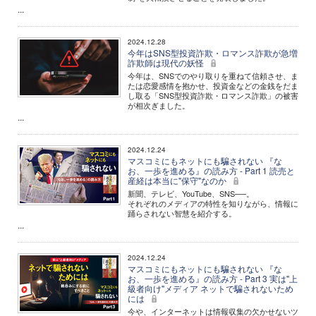
...
2024.12.28
今年はSNS型投資詐欺・ロマンス詐欺が急増
詐欺師は現代の妖怪
今年は、SNSでのやり取りを重ねて信頼させ、ま
たは恋愛感情を抱かせ、投資金などの金銭をだま
し取る「SNS型投資詐欺・ロマンス詐欺」の被害
が相次ぎました。
...
2024.12.24
マスコミにもネットにも騙されない 『な
お、一歩を進める』の読み方 - Part 1 読売と
産経は本当に"保守"なのか
新聞、テレビ、YouTube、SNS──。
それぞれのメディアの特性を知りながら、情報に
踊らされない智慧を紹介する。
...
2024.12.24
マスコミにもネットにも騙されない 『な
お、一歩を進める』の読み方 - Part 3 実は"上
級者向け"メディア ネットで騙されないため
には
今や、インターネットは情報収集の欠かせないツ