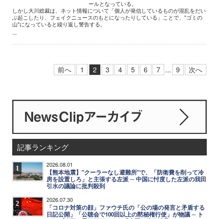
ールとなっている。
しかし大川総裁は、ネット情報について「個人が発信しているものが混乱をだい
ぶ起こしたり、フェイクニュースのもとになったりしている」ことで、"ゴミの
山"になっていると繰り返し警告する。
...
前へ
1
2
3
4
5
6
7
...
9
次へ
記事ランキング
2026.08.01
1
【熊本地震】"クーラーなし避難所"で、「防衛費を削って冷
房を設置しろ」と主張する左派 ─ 中国に忖度した左派の我田
引水の議論に批判殺到
2026.07.30
2
「コロナ対策の顔」ファウチ氏の「公の場の発言と矛盾する
日記公開」「公聴会で100回以上の黙秘権行使」が物議 ─ ト