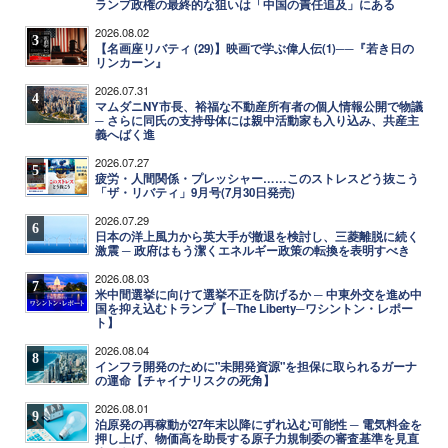
ランプ政権の最終的な狙いは「中国の責任追及」にある
2026.08.02
3
【名画座リバティ (29)】映画で学ぶ偉人伝(1)──『若き日の
リンカーン』
2026.07.31
4
マムダニNY市長、裕福な不動産所有者の個人情報公開で物議
─ さらに同氏の支持母体には親中活動家も入り込み、共産主
義へばく進
2026.07.27
5
疲労・人間関係・プレッシャー……このストレスどう抜こう
「ザ・リバティ」9月号(7月30日発売)
2026.07.29
6
日本の洋上風力から英大手が撤退を検討し、三菱離脱に続く
激震 ─ 政府はもう潔くエネルギー政策の転換を表明すべき
2026.08.03
7
米中間選挙に向けて選挙不正を防げるか ─ 中東外交を進め中
国を抑え込むトランプ【─The Liberty─ワシントン・レポー
ト】
2026.08.04
8
インフラ開発のために"未開発資源"を担保に取られるガーナ
の運命【チャイナリスクの死角】
2026.08.01
9
泊原発の再稼動が27年末以降にずれ込む可能性 ─ 電気料金を
押し上げ、物価高を助長する原子力規制委の審査基準を見直