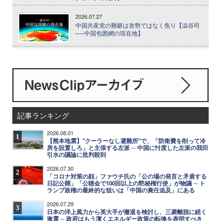
2026.07.27
中国共産党の難癖は攻勢ではなく焦り【澁谷司
──中国包囲網の現在地】
記事ランキング
2026.08.01
1
【熊本地震】"クーラーなし避難所"で、「防衛費を削って冷
房を設置しろ」と主張する左派 ─ 中国に忖度した左派の我田
引水の議論に批判殺到
2026.07.30
2
「コロナ対策の顔」ファウチ氏の「公の場の発言と矛盾する
日記公開」「公聴会で100回以上の黙秘権行使」が物議 ─ ト
ランプ政権の最終的な狙いは「中国の責任追及」にある
2026.07.29
3
日本の洋上風力から英大手が撤退を検討し、三菱離脱に続く
激震 ─ 政府はもう潔くエネルギー政策の転換を表明すべき