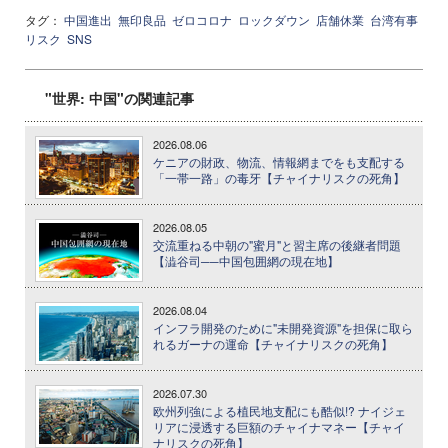
タグ：
中国進出
無印良品
ゼロコロナ
ロックダウン
店舗休業
台湾有事
リスク
SNS
"世界: 中国"の関連記事
2026.08.06
ケニアの財政、物流、情報網までをも支配する
「一帯一路」の毒牙【チャイナリスクの死角】
2026.08.05
交流重ねる中朝の"蜜月"と習主席の後継者問題
【澁谷司──中国包囲網の現在地】
2026.08.04
インフラ開発のために"未開発資源"を担保に取ら
れるガーナの運命【チャイナリスクの死角】
2026.07.30
欧州列強による植民地支配にも酷似!? ナイジェ
リアに浸透する巨額のチャイナマネー【チャイ
ナリスクの死角】