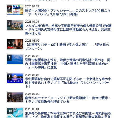
2026.07.27
4
疲労・人間関係・プレッシャー……このストレスどう抜こう
「ザ・リバティ」9月号(7月30日発売)
2026.07.31
5
マムダニNY市長、裕福な不動産所有者の個人情報公開で物議
─ さらに同氏の支持母体には親中活動家も入り込み、共産主
義へばく進
2026.08.02
6
【名画座リバティ (29)】映画で学ぶ偉人伝(1)──『若き日の
リンカーン』
2026.07.28
7
辺野古転覆事故を巡り、海保が遺族の刑事告訴に基づき、同
志社国際高を家宅捜索 ─ 中国と連携した平和活動を進めた
「オール沖縄」に逆風
2026.08.03
8
米中間選挙に向けて選挙不正を防げるか ─ 中東外交を進め中
国を抑え込むトランプ【─The Liberty─ワシントン・レポー
ト】
2026.07.29
9
南米ペルーでケイコ・フジモリ新大統領就任 ─ 南米で親米・
トランプ支持政権が増えている
2026.08.01
10
泊原発の再稼動が27年末以降にずれ込む可能性 ─ 電気料金を
押し上げ、物価高を助長する原子力規制委の審査基準を見直