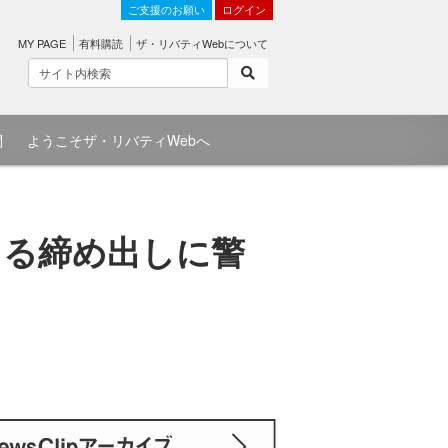
ご支援のお願い
ログイン
MY PAGE
有料購読
ザ・リバティWebについて
問
ようこそザ・リバティWebへ
よる締め出しに警