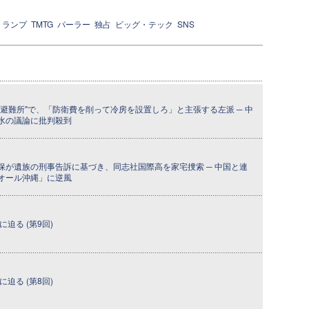
トランプ
TMTG
パーラー
独占
ビッグ・テック
SNS
避難所"で、「防衛費を削って冷房を設置しろ」と主張する左派 ─ 中
水の議論に批判殺到
保が遺族の刑事告訴に基づき、同志社国際高を家宅捜索 ─ 中国と連
オール沖縄」に逆風
迫る (第9回)
迫る (第8回)