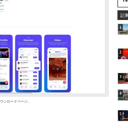
記
1
2
3
4
ウンロードページ。
5