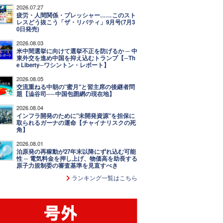
2026.07.27
疲労・人間関係・プレッシャー……このスト
レスどう抜こう「ザ・リバティ」9月号(7月3
0日発売)
2026.08.03
米中間選挙に向けて選挙不正を防げるか ─ 中
東外交を進め中国を抑え込むトランプ【─Th
e Liberty─ワシントン・レポート】
2026.08.05
交流重ねる中朝の"蜜月"と習主席の後継者問
題【澁谷司──中国包囲網の現在地】
2026.08.04
インフラ開発のために"未開発資源"を担保に
取られるガーナの運命【チャイナリスクの死
角】
2026.08.01
泊原発の再稼動が27年末以降にずれ込む可能
性 ─ 電気料金を押し上げ、物価高を助長する
原子力規制委の審査基準を見直すべき
ランキング一覧はこちら