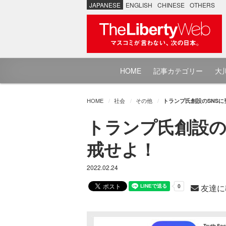
JAPANESE
ENGLISH
CHINESE
OTHERS
HOME
記事カテゴリー
大川
HOME
社会
その他
トランプ氏創設のSNSに
トランプ氏創設の
戒せよ！
2022.02.24
友達に