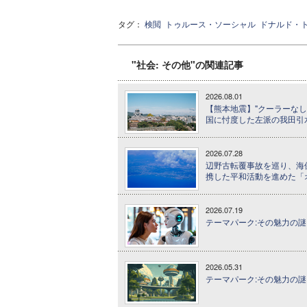
タグ：
検閲
トゥルース・ソーシャル
ドナルド・
"社会: その他"の関連記事
2026.08.01
【熊本地震】"クーラーなし
国に忖度した左派の我田引
2026.07.28
辺野古転覆事故を巡り、海
携した平和活動を進めた「
2026.07.19
テーマパーク:その魅力の謎に
2026.05.31
テーマパーク:その魅力の謎に