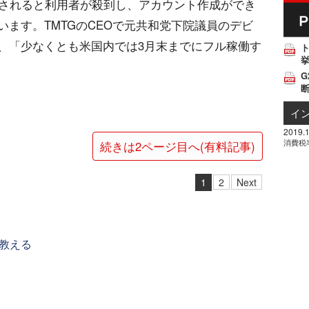
始されると利用者が殺到し、アカウント作成ができ
ます。TMTGのCEOで元共和党下院議員のデビ
、「少なくとも米国内では3月末までにフル稼働す
挙
G
イ
2019.1
消費税
続きは2ページ目へ(有料記事)
1
2
Next
教える