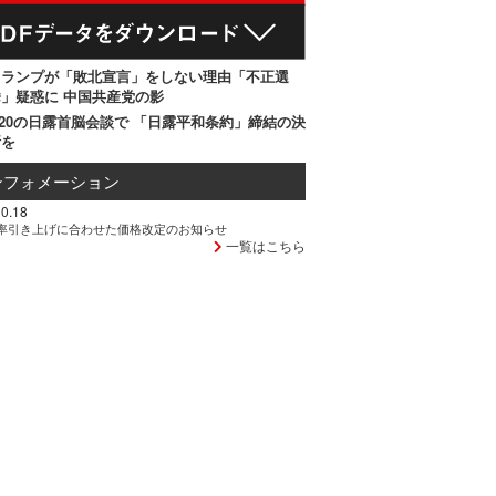
トランプが「敗北宣言」をしない理由「不正選
」疑惑に 中国共産党の影
20の日露首脳会談で 「日露平和条約」締結の決
断を
ンフォメーション
0.18
率引き上げに合わせた価格改定のお知らせ
一覧はこちら