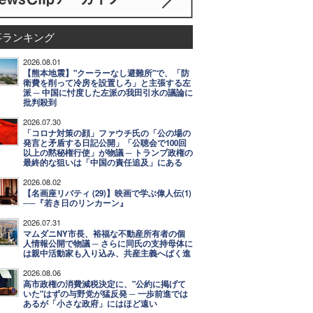
事ランキング
2026.08.01
【熊本地震】"クーラーなし避難所"で、「防
衛費を削って冷房を設置しろ」と主張する左
派 ─ 中国に忖度した左派の我田引水の議論に
批判殺到
2026.07.30
「コロナ対策の顔」ファウチ氏の「公の場の
発言と矛盾する日記公開」「公聴会で100回
以上の黙秘権行使」が物議 ─ トランプ政権の
最終的な狙いは「中国の責任追及」にある
2026.08.02
【名画座リバティ (29)】映画で学ぶ偉人伝(1)
──『若き日のリンカーン』
2026.07.31
マムダニNY市長、裕福な不動産所有者の個
人情報公開で物議 ─ さらに同氏の支持母体に
は親中活動家も入り込み、共産主義へばく進
2026.08.06
高市政権の消費減税決定に、"公約に掲げて
いた"はずの与野党が猛反発 ─ 一歩前進では
あるが「小さな政府」にはほど遠い