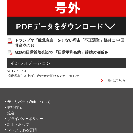
トランプが「敗北宣言」をしない理由「不正選挙」疑惑に 中国
共産党の影
G20の日露首脳会談で 「日露平和条約」締結の決断を
インフォメーション
2019.10.18
消費税率引き上げに合わせた価格改定のお知らせ
一覧はこちら
ザ・リバティWebについて
有料購読
退会
プライバシーポリシー
訂正・おわび
FAQ よくある質問