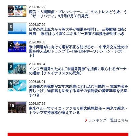
2026.07.27
5
疲労・人間関係・プレッシャー……このストレスどう抜こう
「ザ・リバティ」9月号(7月30日発売)
2026.07.29
6
日本の洋上風力から英大手が撤退を検討し、三菱離脱に続く
激震 ─ 政府はもう潔くエネルギー政策の転換を表明すべき
2026.08.03
7
米中間選挙に向けて選挙不正を防げるか ─ 中東外交を進め中
国を抑え込むトランプ【─The Liberty─ワシントン・レポー
ト】
2026.08.04
8
インフラ開発のために"未開発資源"を担保に取られるガーナ
の運命【チャイナリスクの死角】
2026.08.01
9
泊原発の再稼動が27年末以降にずれ込む可能性 ─ 電気料金を
押し上げ、物価高を助長する原子力規制委の審査基準を見直
すべき
2026.07.29
10
南米ペルーでケイコ・フジモリ新大統領就任 ─ 南米で親米・
トランプ支持政権が増えている
ランキング一覧はこちら