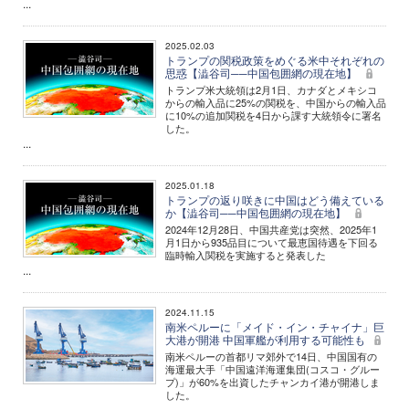
...
2025.02.03
トランプの関税政策をめぐる米中それぞれの
思惑【澁谷司──中国包囲網の現在地】
トランプ米大統領は2月1日、カナダとメキシコ
からの輸入品に25%の関税を、中国からの輸入品
に10%の追加関税を4日から課す大統領令に署名
した。
...
2025.01.18
トランプの返り咲きに中国はどう備えている
か【澁谷司──中国包囲網の現在地】
2024年12月28日、中国共産党は突然、2025年1
月1日から935品目について最恵国待遇を下回る
臨時輸入関税を実施すると発表した
...
2024.11.15
南米ペルーに「メイド・イン・チャイナ」巨
大港が開港 中国軍艦が利用する可能性も
南米ペルーの首都リマ郊外で14日、中国国有の
海運最大手「中国遠洋海運集団(コスコ・グルー
プ)」が60%を出資したチャンカイ港が開港しま
した。