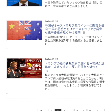
中国を訪問していたショルツ独首相は16日、習
近平・中国国家主席と会談しました。
...
2024.03.29
中国がオーストラリア産ワインへの関税を撤
廃 中国の思惑どおりオーストラリアが露骨
な親中路線を敷くかは疑問
中国商務省は28日、オーストラリア産ワインに
課した関税を翌29日から撤廃すると発表しまし
た。
...
2024.03.28
トランプの経済新政策を予測する ─繁栄か没
落か、未来を決する歴史的選挙が近づく─
秋のアメリカ大統領選挙で、バイデン大統領とト
ランプ前大統領が再対決することになった。3月
半ば、両者は党の指名獲得に必要な代議員の過半
数を獲得し、「もしトラ」が現実味を帯びてき
た。
...