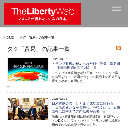
HOME
タグ「貿易」の記事一覧
タグ「貿易」の記事一覧
2025.03.27
トランプ政権の秘められた対中政策【澁谷司
──中国包囲網の現在地】
トランプ米大統領は3月4日夜、ワシントンで議
会演説を行い、米国が今までの貿易上の不公平を
覆すと改めて表明した。
...
2025.02.08
日米首脳会談、ひとまず成功裏に終わる
「日米の新たな黄金時代」を拓くには、石破
政権は対中国で方向転換が必要
訪米した石破茂首相は現地時間7日、首都ワシン
トンD.C.のホワイトハウスでトランプ米大統領と
初めての公式会談を行いました。