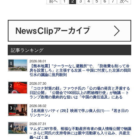
前へ
1
2
3
4
5
6
7
次へ
記事ランキング
2026.08.01
1
【熊本地震】"クーラーなし避難所"で、「防衛費を削って冷
房を設置しろ」と主張する左派 ─ 中国に忖度した左派の我田
引水の議論に批判殺到
2026.07.30
2
「コロナ対策の顔」ファウチ氏の「公の場の発言と矛盾する
日記公開」「公聴会で100回以上の黙秘権行使」が物議 ─ ト
ランプ政権の最終的な狙いは「中国の責任追及」にある
2026.08.02
3
【名画座リバティ (29)】映画で学ぶ偉人伝(1)──『若き日の
リンカーン』
2026.07.31
4
マムダニNY市長、裕福な不動産所有者の個人情報公開で物議
─ さらに同氏の支持母体には親中活動家も入り込み、共産主
義へばく進