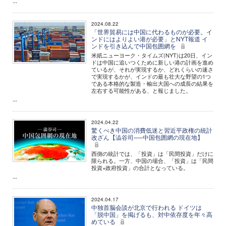
...
2024.08.22
「世界貿易には中国に代わるものが必要。イ
ンドにはよりよい港が必要」とNYT報道 イ
ンドを引き込んで中国包囲網を
米紙ニューヨーク・タイムズ(NYT)は20日、イン
ドは中国に追いつくために新しい港の計画を進め
ているが、それが実現するか、どれくらいの速さ
で実現するかが、インドの最も壮大な野望の1つ
である本格的な製造・輸出大国への成長の結果を
左右する可能性がある、と報じました。
...
2024.04.22
驚くべき中国の消費低迷と習近平政権の統計
改ざん【澁谷司──中国包囲網の現在地】
西側の統計では、「投資」は「民間投資」だけに
限られる。一方、中国の場合、「投資」は「民間
投資+政府投資」の合計となっている。
...
2024.04.17
中独首脳会談が北京で行われる ドイツは
「脱中国」を掲げるも、対中依存度を年々高
めている