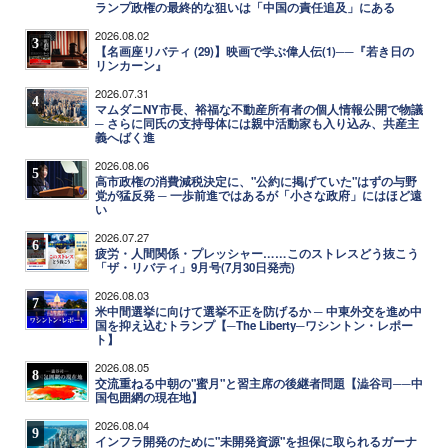
ランプ政権の最終的な狙いは「中国の責任追及」にある
2026.08.02
3
【名画座リバティ (29)】映画で学ぶ偉人伝(1)──『若き日の
リンカーン』
2026.07.31
4
マムダニNY市長、裕福な不動産所有者の個人情報公開で物議
─ さらに同氏の支持母体には親中活動家も入り込み、共産主
義へばく進
2026.08.06
5
高市政権の消費減税決定に、"公約に掲げていた"はずの与野
党が猛反発 ─ 一歩前進ではあるが「小さな政府」にはほど遠
い
2026.07.27
6
疲労・人間関係・プレッシャー……このストレスどう抜こう
「ザ・リバティ」9月号(7月30日発売)
2026.08.03
7
米中間選挙に向けて選挙不正を防げるか ─ 中東外交を進め中
国を抑え込むトランプ【─The Liberty─ワシントン・レポー
ト】
2026.08.05
8
交流重ねる中朝の"蜜月"と習主席の後継者問題【澁谷司──中
国包囲網の現在地】
2026.08.04
9
インフラ開発のために"未開発資源"を担保に取られるガーナ