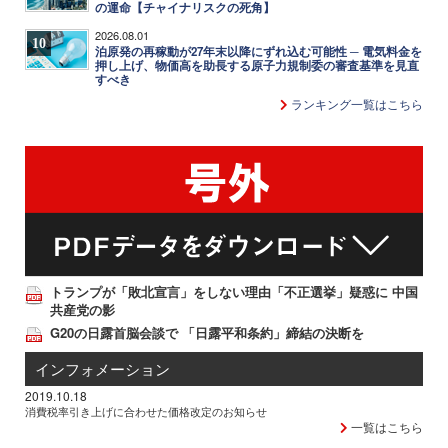
の運命【チャイナリスクの死角】
2026.08.01
10
泊原発の再稼動が27年末以降にずれ込む可能性 ─ 電気料金を
押し上げ、物価高を助長する原子力規制委の審査基準を見直
すべき
ランキング一覧はこちら
トランプが「敗北宣言」をしない理由「不正選挙」疑惑に 中国
共産党の影
G20の日露首脳会談で 「日露平和条約」締結の決断を
インフォメーション
2019.10.18
消費税率引き上げに合わせた価格改定のお知らせ
一覧はこちら