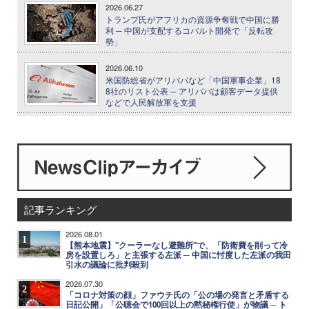
2026.06.27
トランプ氏がアフリカの資源争奪戦で中国に勝
利 ─ 中国が支配するコバルト開発で「反転攻
勢」
2026.06.10
米国防総省がアリババなど「中国軍事企業」18
8社のリスト公表 ─ アリババは顧客データ提供
などで人民解放軍を支援
記事ランキング
2026.08.01
1
【熊本地震】"クーラーなし避難所"で、「防衛費を削って冷
房を設置しろ」と主張する左派 ─ 中国に忖度した左派の我田
引水の議論に批判殺到
2026.07.30
2
「コロナ対策の顔」ファウチ氏の「公の場の発言と矛盾する
日記公開」「公聴会で100回以上の黙秘権行使」が物議 ─ ト