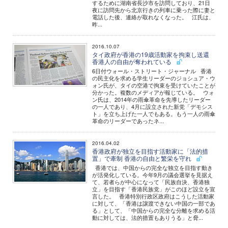
するために湖南省長沙市を訪問しており、21日
夜に訪問先から北京行きの列車に乗った際に妻と
電話した後、連絡が取れなくなった。 江氏は、
昨...
2016.10.07
タイ政府が香港の19歳活動家を拘束し送還
香港人の自由が奪われている
6日付ウォール・ストリート・ジャーナル 香港
の民主化を求める学生リーダーのジョシュア・ウ
ォン氏が、タイの空港で拘束を受けていたことが
分かった。複数のメディアが報じている。 ウォ
ン氏は、2014年の雨傘革命を先導したリーダー
の一人であり、4月に設立された新党「デモシス
ト」を立ち上げた一人でもある。もう一人の雨傘
革命のリーダーであったネ...
2016.04.02
香港政府が独立を目指す活動家に「法的措
置」で牽制 香港の自由と繁栄を守れ
香港では、中国からの完全な独立を目指す動き
が活発化している。今年9月の議会選挙を見据え
て、若者らが中心になって「民族自決、香港独
立」を目指す「香港民族党」がこのほど設立を宣
言した。 香港特別行政区政府はこうした活動家
に対して、「香港は譲渡できない中国の一部であ
る」として、「中国からの完全な分離を求める活
動に対しては、法的措置もありうる」と脅...