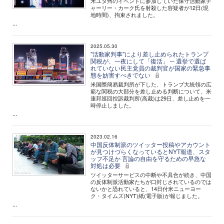
米ユタ州のイベントに参加していた保守活動家チ
ャーリー・カーク氏を射殺した容疑者が12日(現
地時間)、拘束されました。
...
2025.05.30
"活動家判事"により差し止められたトランプ
関税が、一夜にして「復活」 ─ 選挙で選ば
れていない民主党員の裁判官が国家の緊急事
態を妨害すべきでない
米国際簡易裁判所が下した、トランプ大統領の広
範な関税の大部分を差し止める判断について、米
連邦巡回控訴裁判所(高裁)は29日、差し止めを一
時停止しました。
...
2023.02.16
中国反体制派のツイッター投稿やアカウント
が見つけづらくなっているとNYT報道、スタ
ッフ不足か 言論の自由を守るための早急な
対処は必要
ツイッターサービスの中断や不具合が続き、中国
の反体制派活動家たちが口封じされているのでは
ないかと恐れていると、14日付米ニューヨー
ク・タイムズ(NYT)紙(電子版)が報じました。
...