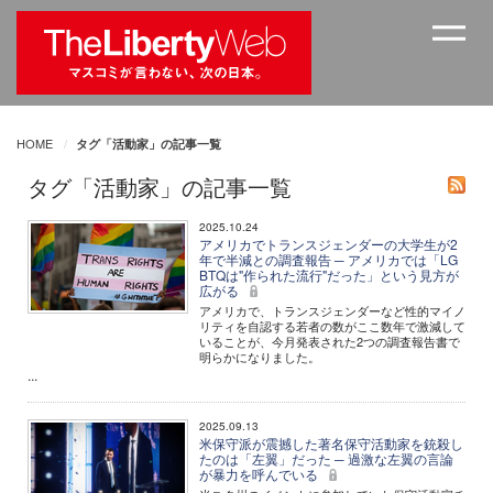
HOME
タグ「活動家」の記事一覧
タグ「活動家」の記事一覧
2025.10.24
アメリカでトランスジェンダーの大学生が2
年で半減との調査報告 ─ アメリカでは「LG
BTQは"作られた流行"だった」という見方が
広がる
アメリカで、トランスジェンダーなど性的マイノ
リティを自認する若者の数がここ数年で激減して
いることが、今月発表された2つの調査報告書で
明らかになりました。
...
2025.09.13
米保守派が震撼した著名保守活動家を銃殺し
たのは「左翼」だった ─ 過激な左翼の言論
が暴力を呼んでいる