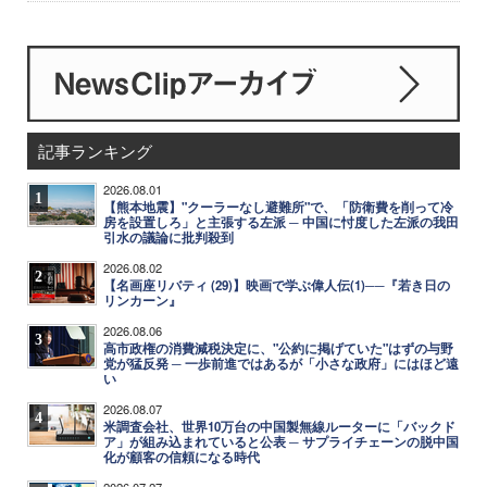
記事ランキング
2026.08.01
1
【熊本地震】"クーラーなし避難所"で、「防衛費を削って冷
房を設置しろ」と主張する左派 ─ 中国に忖度した左派の我田
引水の議論に批判殺到
2026.08.02
2
【名画座リバティ (29)】映画で学ぶ偉人伝(1)──『若き日の
リンカーン』
2026.08.06
3
高市政権の消費減税決定に、"公約に掲げていた"はずの与野
党が猛反発 ─ 一歩前進ではあるが「小さな政府」にはほど遠
い
2026.08.07
4
米調査会社、世界10万台の中国製無線ルーターに「バックド
ア」が組み込まれていると公表 ─ サプライチェーンの脱中国
化が顧客の信頼になる時代
2026.07.27