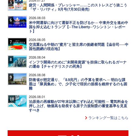
5
疲労・人間関係・プレッシャー……このストレスどう抜こう
「ザ・リバティ」9月号(7月30日発売)
2026.08.03
6
米中間選挙に向けて選挙不正を防げるか ─ 中東外交を進め中
国を抑え込むトランプ【─The Liberty─ワシントン・レポー
ト】
2026.08.05
7
交流重ねる中朝の"蜜月"と習主席の後継者問題【澁谷司──中
国包囲網の現在地】
2026.08.04
8
インフラ開発のために"未開発資源"を担保に取られるガーナ
の運命【チャイナリスクの死角】
2026.08.08
9
防衛省が想定通り、「8.9兆円」の予算を要求へ ─ 明白な課
題は「隊員集め」で、少子化で現状の規模を維持するのも困
難
2026.08.01
10
泊原発の再稼動が27年末以降にずれ込む可能性 ─ 電気料金を
押し上げ、物価高を助長する原子力規制委の審査基準を見直
すべき
ランキング一覧はこちら