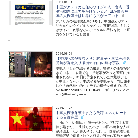
2021.09.04
中国がアメリカ在住のウイグル人、台湾・香
港活動家に圧力をかけているとFBIが警告 中
国の人権弾圧は世界にも広がっている
アメリカの連邦捜査局(FBI)は、中国政府がアメ
リカ在住のウイグル人などに、直接訪問、もしく
はサイバー攻撃などのデジタルの手法を使って圧
力をかけていると警告
...
2019.09.01
【本誌記者が香港入り】釈量子・幸福実現党
党首が香港入り 香港の自由の砦は宗教
現地入りした本誌記者の撮影。警察との衝突が起
きている。 香港では、活動家が次々と警察に拘
束される中、31日に予定されていた大規模デモ
が中止となった。本誌記者が現地から、当日発生
した「自然発生的な」デモの様子を伝えている。
pic.twitter.com/D2FUFUDR49 — ザ・リバティW
eb (@thelibertyweb)...
2016.11.27
中国人権派弁護士またも失踪 エスカレート
する言論弾圧
中国で、人権派の弁護士が出張先で失踪する事
件が起きた。 失踪したのは、中国の著名な人権
派弁護士・江天勇氏(45)。江氏は、国家政権転覆
煽動容疑で逮捕された人権派弁護士の家族と面会