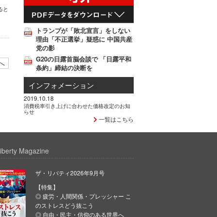
ると
トランプが「敗北宣言」をしない
理由「不正選挙」疑惑に 中国共産
党の影
G20の日露首脳会談で 「日露平和
へ
条約」締結の決断を
インフォメーション
2019.10.18
消費税率引き上げに合わせた価格改定のお知
らせ
一覧はこちら
iberty Magazine
ザ・リバティ2026年9月号
【特集】
◎ 疲労・人間関係・プレッシャー こ
のストレスどう抜こう
◎ 自由・民主・信仰のある世界へ