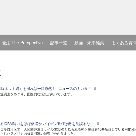
隆法 The Perspective
記事一覧
動画・未来編集
よくある質
覧
報ネット網」を掘れば一目瞭然！ - ニュースのミカタ 4
起源調査をめぐり、国際的な混乱が続いています。
るICBM能力をほぼ倍増か バイデン政権は敵を見誤るな！
ゴル自治区で、大陸間弾道ミサイル(ICBM)と見られる発射施設を16基新設している可能性
表されたアメリカの核専門家の調査で分かりました。