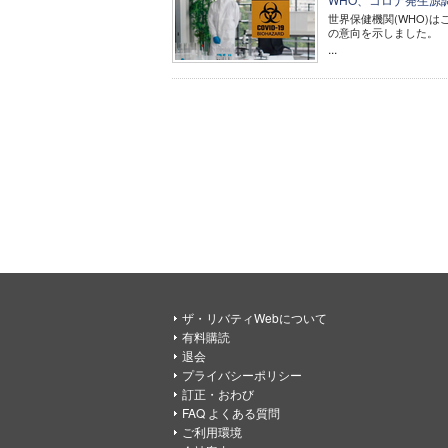
世界保健機関(WHO)
の意向を示しました。
...
ザ・リバティWebについて
有料購読
退会
プライバシーポリシー
訂正・おわび
FAQ よくある質問
ご利用環境