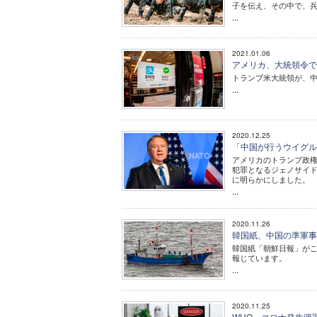
子を伝え、その中で、
...
2021.01.06
アメリカ、大統領令
トランプ米大統領が、
...
2020.12.25
「中国が行うウイグル
アメリカのトランプ政
犯罪となるジェノサイド
に明らかにしました。
...
2020.11.26
韓国紙、中国の準軍
韓国紙「朝鮮日報」がこ
報じています。
...
2020.11.25
WHO、コロナ発生源