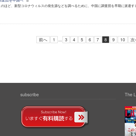
はこのほど、新型コロナウィルスの発生源などを調べるために、中国に調査団を早期に派遣す
前へ
1
...
3
4
5
6
7
8
9
10
次
subscribe
The L