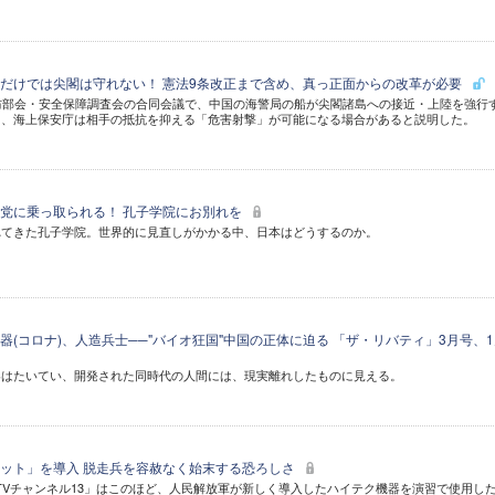
だけでは尖閣は守れない！ 憲法9条改正まで含め、真っ正面からの改革が必要
防部会・安全保障調査会の合同会議で、中国の海警局の船が尖閣諸島への接近・上陸を強行
て、海上保安庁は相手の抵抗を抑える「危害射撃」が可能になる場合があると説明した。
党に乗っ取られる！ 孔子学院にお別れを
れてきた孔子学院。世界的に見直しがかかる中、日本はどうするのか。
(コロナ)、人造兵士──"バイオ狂国"中国の正体に迫る 「ザ・リバティ」3月号、1
器はたいてい、開発された同時代の人間には、現実離れしたものに見える。
ット」を導入 脱走兵を容赦なく始末する恐ろしさ
TVチャンネル13」はこのほど、人民解放軍が新しく導入したハイテク機器を演習で使用し