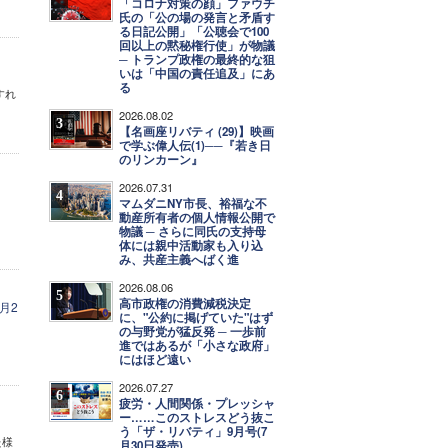
「コロナ対策の顔」ファウチ
氏の「公の場の発言と矛盾す
る日記公開」「公聴会で100
回以上の黙秘権行使」が物議
─ トランプ政権の最終的な狙
いは「中国の責任追及」にあ
る
すれ
2026.08.02
3
【名画座リバティ (29)】映画
で学ぶ偉人伝(1)──『若き日
のリンカーン』
2026.07.31
4
マムダニNY市長、裕福な不
動産所有者の個人情報公開で
物議 ─ さらに同氏の支持母
体には親中活動家も入り込
み、共産主義へばく進
2026.08.06
5
高市政権の消費減税決定
月2
に、"公約に掲げていた"はず
の与野党が猛反発 ─ 一歩前
進ではあるが「小さな政府」
にはほど遠い
2026.07.27
6
疲労・人間関係・プレッシャ
ー……このストレスどう抜こ
う「ザ・リバティ」9月号(7
た様
月30日発売)