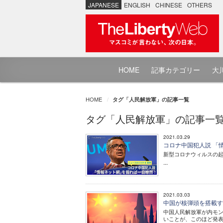
JAPANESE
ENGLISH
CHINESE
OTHERS
HOME
記事カテゴリー
大川
HOME
タグ「人民解放軍」の記事一覧
タグ「人民解放軍」の記事一
2021.03.29
コロナ中国犯人説 「情
新型コロナウィルスの
...
2021.03.03
中国が核弾頭を搭載す
中国人民解放軍が内モン
いことが、このほど発