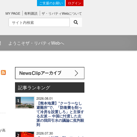
ご支援のお願い
ログイン
MY PAGE
有料購読
ザ・リバティWebについて
問
ようこそザ・リバティWebへ
記事ランキング
2026.08.01
1
【熊本地震】"クーラーなし
避難所"で、「防衛費を削っ
て冷房を設置しろ」と主張す
る左派 ─ 中国に忖度した左
派の我田引水の議論に批判殺
到
が高
2026.07.30
2