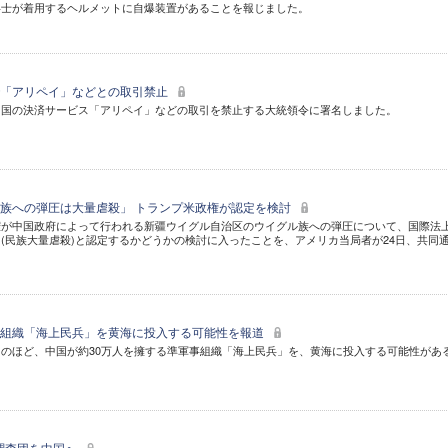
兵士が着用するヘルメットに自爆装置があることを報じました。
で「アリペイ」などとの取引禁止
中国の決済サービス「アリペイ」などの取引を禁止する大統領令に署名しました。
族への弾圧は大量虐殺」 トランプ米政権が認定を検討
権が中国政府によって行われる新疆ウイグル自治区のウイグル族への弾圧について、国際法
(民族大量虐殺)と認定するかどうかの検討に入ったことを、アメリカ当局者が24日、共同
事組織「海上民兵」を黄海に投入する可能性を報道
のほど、中国が約30万人を擁する準軍事組織「海上民兵」を、黄海に投入する可能性があ
調査団を中国へ