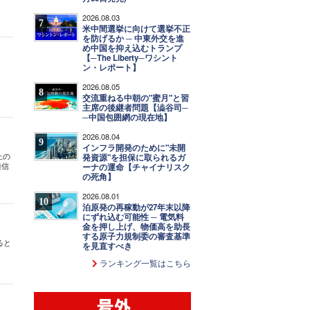
2026.08.03
7
米中間選挙に向けて選挙不正
を防げるか ─ 中東外交を進
め中国を抑え込むトランプ
【─The Liberty─ワシント
ン・レポート】
2026.08.05
8
交流重ねる中朝の"蜜月"と習
主席の後継者問題【澁谷司─
─中国包囲網の現在地】
2026.08.04
9
インフラ開発のために"未開
上の
発資源"を担保に取られるガ
通信
ーナの運命【チャイナリスク
の死角】
2026.08.01
10
泊原発の再稼動が27年末以降
にずれ込む可能性 ─ 電気料
金を押し上げ、物価高を助長
する原子力規制委の審査基準
ると
を見直すべき
ランキング一覧はこちら