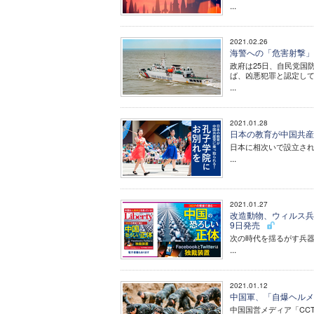
...
2021.02.26
海警への「危害射撃」
政府は25日、自民党国
ば、凶悪犯罪と認定し
...
2021.01.28
日本の教育が中国共産
日本に相次いで設立さ
...
2021.01.27
改造動物、ウィルス兵器
9日発売
次の時代を揺るがす兵
...
2021.01.12
中国軍、「自爆ヘルメ
中国国営メディア「CC