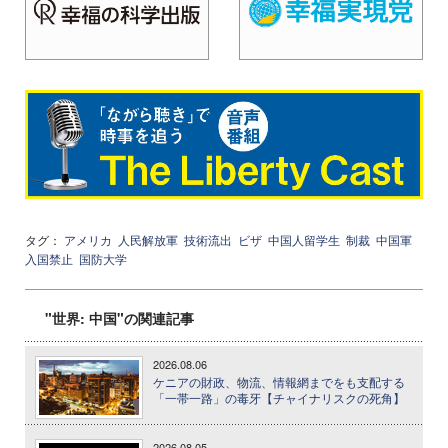
タグ：
アメリカ
人民解放軍
技術流出
ビザ
中国人留学生
制裁
中国軍
入国禁止
国防大学
"世界: 中国"の関連記事
2026.08.06
ケニアの財政、物流、情報網までをも支配する
「一帯一路」の毒牙【チャイナリスクの死角】
2026.08.05