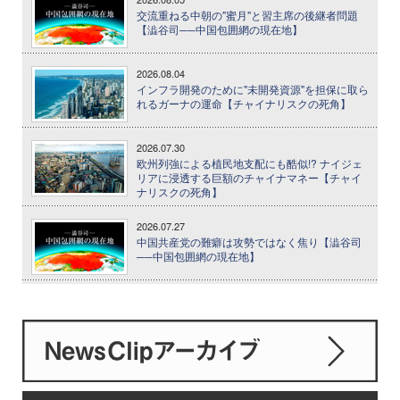
交流重ねる中朝の"蜜月"と習主席の後継者問題
【澁谷司──中国包囲網の現在地】
2026.08.04
インフラ開発のために"未開発資源"を担保に取ら
れるガーナの運命【チャイナリスクの死角】
2026.07.30
欧州列強による植民地支配にも酷似!? ナイジェ
リアに浸透する巨額のチャイナマネー【チャイ
ナリスクの死角】
2026.07.27
中国共産党の難癖は攻勢ではなく焦り【澁谷司
──中国包囲網の現在地】