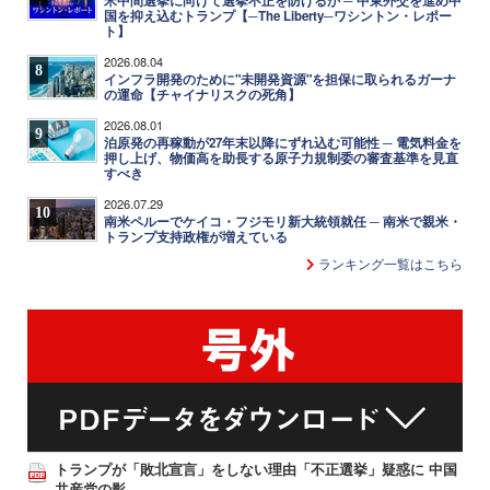
米中間選挙に向けて選挙不正を防げるか ─ 中東外交を進め中
国を抑え込むトランプ【─The Liberty─ワシントン・レポー
ト】
2026.08.04
8
インフラ開発のために"未開発資源"を担保に取られるガーナ
の運命【チャイナリスクの死角】
2026.08.01
9
泊原発の再稼動が27年末以降にずれ込む可能性 ─ 電気料金を
押し上げ、物価高を助長する原子力規制委の審査基準を見直
すべき
2026.07.29
10
南米ペルーでケイコ・フジモリ新大統領就任 ─ 南米で親米・
トランプ支持政権が増えている
ランキング一覧はこちら
トランプが「敗北宣言」をしない理由「不正選挙」疑惑に 中国
共産党の影