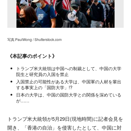
写真:PaulWong / Shutterstock.com
《本記事のポイント》
トランプ米大統領は中国への制裁として、中国の大学
院生と研究員の入国を禁止
入国禁止の可能性がある大学は、中国軍の人材を輩出
する事実上の「国防大学」!?
日本の大学は、中国の国防大学との関係を深めている
が……
トランプ米大統領が5月29日(現地時間)に記者会見を
開き、「香港の自治」を侵害したとして、中国に対