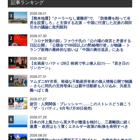
記事ランキング
2026.08.01
1
【熊本地震】"クーラーなし避難所"で、「防衛費を削って冷
房を設置しろ」と主張する左派 ─ 中国に忖度した左派の我田
引水の議論に批判殺到
2026.07.30
2
「コロナ対策の顔」ファウチ氏の「公の場の発言と矛盾する
日記公開」「公聴会で100回以上の黙秘権行使」が物議 ─ ト
ランプ政権の最終的な狙いは「中国の責任追及」にある
2026.08.02
3
【名画座リバティ (29)】映画で学ぶ偉人伝(1)──『若き日の
リンカーン』
2026.07.31
4
マムダニNY市長、裕福な不動産所有者の個人情報公開で物議
─ さらに同氏の支持母体には親中活動家も入り込み、共産主
義へばく進
2026.07.27
5
疲労・人間関係・プレッシャー……このストレスどう抜こう
「ザ・リバティ」9月号(7月30日発売)
2026.07.29
6
日本の洋上風力から英大手が撤退を検討し、三菱離脱に続く
激震 ─ 政府はもう潔くエネルギー政策の転換を表明すべき
2026.08.03
7