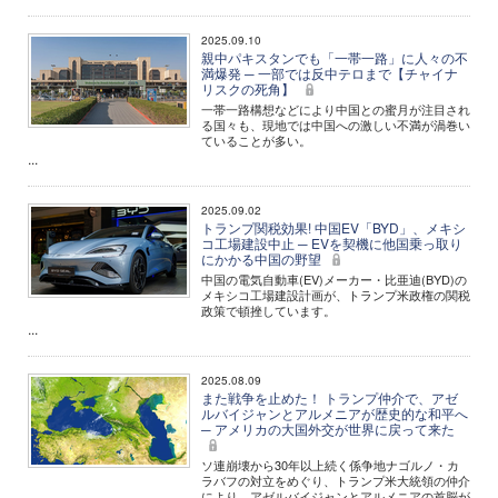
2025.09.10
親中パキスタンでも「一帯一路」に人々の不
満爆発 ─ 一部では反中テロまで【チャイナ
リスクの死角】
一帯一路構想などにより中国との蜜月が注目され
る国々も、現地では中国への激しい不満が渦巻い
ていることが多い。
...
2025.09.02
トランプ関税効果! 中国EV「BYD」、メキシ
コ工場建設中止 ─ EVを契機に他国乗っ取り
にかかる中国の野望
中国の電気自動車(EV)メーカー・比亜迪(BYD)の
メキシコ工場建設計画が、トランプ米政権の関税
政策で頓挫しています。
...
2025.08.09
また戦争を止めた！ トランプ仲介で、アゼ
ルバイジャンとアルメニアが歴史的な和平へ
─ アメリカの大国外交が世界に戻って来た
ソ連崩壊から30年以上続く係争地ナゴルノ・カ
ラバフの対立をめぐり、トランプ米大統領の仲介
により、アゼルバイジャンとアルメニアの首脳が