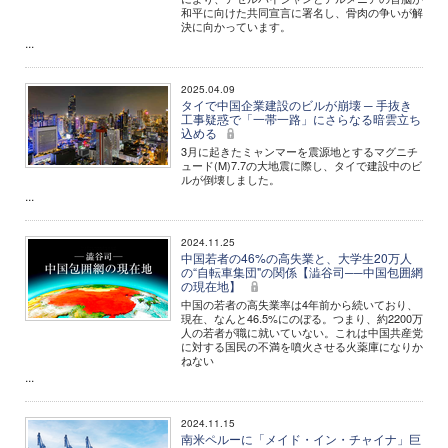
和平に向けた共同宣言に署名し、骨肉の争いが解
決に向かっています。
...
2025.04.09
タイで中国企業建設のビルが崩壊 ─ 手抜き
工事疑惑で「一帯一路」にさらなる暗雲立ち
込める
3月に起きたミャンマーを震源地とするマグニチ
ュード(M)7.7の大地震に際し、タイで建設中のビ
ルが倒壊しました。
...
2024.11.25
中国若者の46%の高失業と、大学生20万人
の“自転車集団"の関係【澁谷司──中国包囲網
の現在地】
中国の若者の高失業率は4年前から続いており、
現在、なんと46.5%にのぼる。つまり、約2200万
人の若者が職に就いていない。これは中国共産党
に対する国民の不満を噴火させる火薬庫になりか
ねない
...
2024.11.15
南米ペルーに「メイド・イン・チャイナ」巨