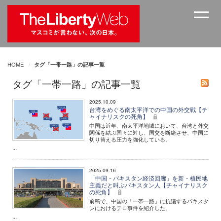
HOME
タグ「一帯一路」の記事一覧
タグ「一帯一路」の記事一覧
2025.10.09
台湾をめぐる南太平洋での中国の外交戦【チ
ャイナリスクの死角】
中国は近年、南太平洋地域において、台湾と外交
関係を結ぶ国々に対し、国交を断絶させ、中国に
切り替える圧力を強化している。
...
2025.09.16
「中国・パキスタン経済回廊」を新・植民地
主義だと叫ぶパキスタン人【チャイナリスク
の死角】
前稿で、中国の「一帯一路」に抗議するパキスタ
ンにおけるテロ事件を紹介した。
...