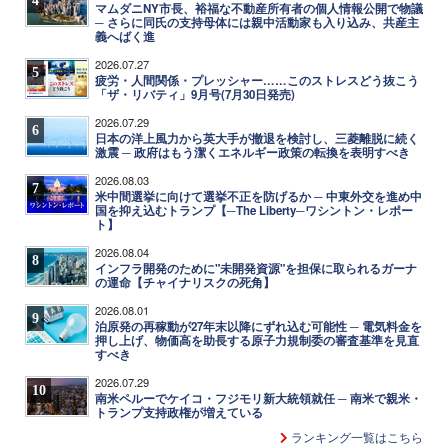
マムダニNY市長、裕福な不動産所有者の個人情報公開で物議
─ さらに同氏の支持母体には親中活動家も入り込み、共産主
義へばく進
2026.07.27
5
疲労・人間関係・プレッシャー……このストレスどう抜こう
「ザ・リバティ」9月号(7月30日発売)
2026.07.29
6
日本の洋上風力から英大手が撤退を検討し、三菱離脱に続く
激震 ─ 政府はもう潔くエネルギー政策の転換を表明すべき
2026.08.03
7
米中間選挙に向けて選挙不正を防げるか ─ 中東外交を進め中
国を抑え込むトランプ【─The Liberty─ワシントン・レポー
ト】
2026.08.04
8
インフラ開発のために"未開発資源"を担保に取られるガーナ
の運命【チャイナリスクの死角】
2026.08.01
9
泊原発の再稼動が27年末以降にずれ込む可能性 ─ 電気料金を
押し上げ、物価高を助長する原子力規制委の審査基準を見直
すべき
2026.07.29
10
南米ペルーでケイコ・フジモリ新大統領就任 ─ 南米で親米・
トランプ支持政権が増えている
ランキング一覧はこちら