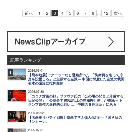
前へ
1
2
3
4
5
6
7
8
...
12
次へ
記事ランキング
2026.08.01
1
【熊本地震】"クーラーなし避難所"で、「防衛費を削って冷
房を設置しろ」と主張する左派 ─ 中国に忖度した左派の我田
引水の議論に批判殺到
2026.07.30
2
「コロナ対策の顔」ファウチ氏の「公の場の発言と矛盾する
日記公開」「公聴会で100回以上の黙秘権行使」が物議 ─ ト
ランプ政権の最終的な狙いは「中国の責任追及」にある
2026.08.02
3
【名画座リバティ (29)】映画で学ぶ偉人伝(1)──『若き日の
リンカーン』
2026.07.31
4