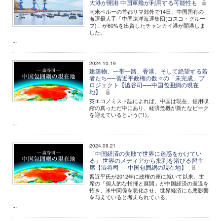
大港が開港 中国軍艦が利用する可能性も
南米ペルーの首都リマ郊外で14日、中国国有の
海運最大手「中国遠洋海運集団(コスコ・グルー
プ)」が60%を出資したチャンカイ港が開港しま
した。
...
2024.10.19
建築物、一帯一路、香港、そして絶望する若
者たち──習近平政権の数々の「未完成」プ
ロジェクト【澁谷司──中国包囲網の現在
地】
英エコノミスト誌によれば、中国は現在、信用収
縮の真っただ中にあり、経済危機が新たなピーク
を迎えているという(*1)。
...
2024.09.21
「中国経済の失敗で世界に迷惑をかけてい
る」 世界のメディアから批判を浴びる習主
席【澁谷司──中国包囲網の現在地】
習近平氏が2012年に政権の座に就いて以来、主
席の「個人的な指揮と展開」が中国経済の衰退を
招き、米中関係を悪化させ、世界経済にも悪影響
を与えていると考えられている。
...