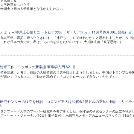
ドを成敗する
は大学改革をもたらす
、米国史上初の大学改革となるかもしれない。
よう ─ 神戸正心館とユートピアの街 「ザ・リバティ」11月号(9月30日発売)
一九九五年に震災に遭ったときには、『神戸も、これで終わりか』と思われましたが、今で
これが日本の力です。私は、その力を信じたいのです」(大川隆法著『繁栄思考』)
米工作 - ニッポンの新常識 軍事学入門 62
統領を脅威」と考え、前回の大統領選の当選を阻止しようとしました。中国がトランプ氏を
国が嫌い」である上に、「動きが読めず」「コントロールもできない」からです。
研究センターの設立を検討、コロンビア大は和解金2億ドルの支払い検討 ─ リベラ
スタンフォード大学のフーバー研究所をモデルとした、保守系の研究センターの設立を検討
ストリート・ジャーナル(10日付電子版)や、米保守系メディアのニューズマックス(11日付