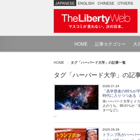
JAPANESE
ENGLISH
CHINESE
OTHERS
HOME
記事カテゴリー
大川
HOME
タグ「ハーバード大学」の記事一覧
タグ「ハーバード大学」の記
2026.01.24
「高学歴者の95%が
時代に入りつつある
米ハーバード大学とイス
人のうち、95.01%
ターなど)。
...
2025.09.29
トランプ氏がハーバー