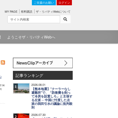
ご支援のお願い
ログイン
MY PAGE
有料購読
ザ・リバティWebについて
問
ようこそザ・リバティWebへ
記事ランキング
な
2026.08.01
14
1
【熊本地震】"クーラーなし
ス
避難所"で、「防衛費を削っ
て冷房を設置しろ」と主張す
る左派 ─ 中国に忖度した左
派の我田引水の議論に批判殺
到
2026.07.30
2