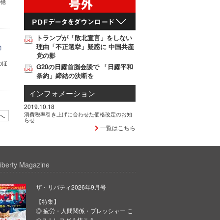
0億
トランプが「敗北宣言」をしない
理由「不正選挙」疑惑に 中国共産
動
党の影
のほ
G20の日露首脳会談で 「日露平和
条約」締結の決断を
インフォメーション
2019.10.18
消費税率引き上げに合わせた価格改定のお知
へ
らせ
一覧はこちら
iberty Magazine
ザ・リバティ2026年9月号
【特集】
◎ 疲労・人間関係・プレッシャー こ
のストレスどう抜こう