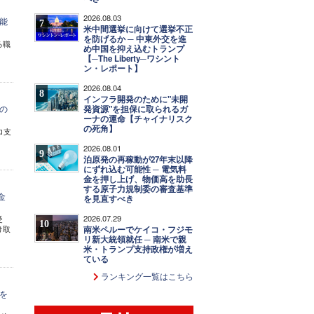
2026.08.03
能
7
米中間選挙に向けて選挙不正
を防げるか ─ 中東外交を進
る職
め中国を抑え込むトランプ
【─The Liberty─ワシント
ン・レポート】
2026.08.04
8
インフラ開発のために"未開
の
発資源"を担保に取られるガ
ーナの運命【チャイナリスク
の死角】
ロ支
2026.08.01
9
泊原発の再稼動が27年末以降
にずれ込む可能性 ─ 電気料
金を押し上げ、物価高を助長
する原子力規制委の審査基準
金
を見直すべき
2026.07.29
受
10
け取
南米ペルーでケイコ・フジモ
リ新大統領就任 ─ 南米で親
米・トランプ支持政権が増え
ている
ランキング一覧はこちら
を