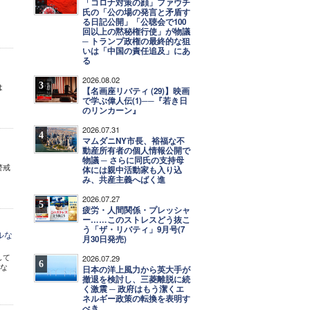
「コロナ対策の顔」ファウチ
氏の「公の場の発言と矛盾す
る日記公開」「公聴会で100
回以上の黙秘権行使」が物議
─ トランプ政権の最終的な狙
いは「中国の責任追及」にあ
る
2026.08.02
3
は
【名画座リバティ (29)】映画
で学ぶ偉人伝(1)──『若き日
のリンカーン』
2026.07.31
4
マムダニNY市長、裕福な不
動産所有者の個人情報公開で
物議 ─ さらに同氏の支持母
警戒
体には親中活動家も入り込
み、共産主義へばく進
2026.07.27
5
疲労・人間関係・プレッシャ
ー……このストレスどう抜こ
う「ザ・リバティ」9月号(7
ルな
月30日発売)
して
2026.07.29
6
)な
日本の洋上風力から英大手が
撤退を検討し、三菱離脱に続
く激震 ─ 政府はもう潔くエ
ネルギー政策の転換を表明す
べき