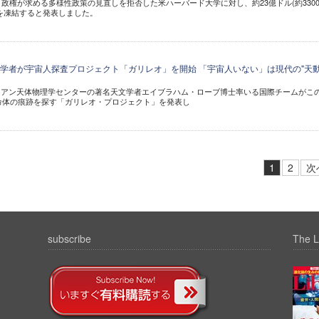
、政権が求める多様性政策の見直しを拒否した米ハーバード大学に対し、約23億ドル(約330
を凍結すると発表しました。
学者が宇宙人探査プロジェクト「ガリレオ」を開始 「宇宙人いない」は現代の"天
ニアン天体物理学センターの著名天文学者エイブラハム・ローブ博士率いる国際チームがこ
命体の痕跡を探す「ガリレオ・プロジェクト」を発表し
1
2
次
subscribe
The L