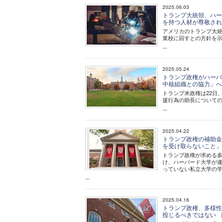
2025.06.03
トランプ大統領、ハー
を持つ人材が尊敬さ
アメリカのトランプ大
業校に回すとの方針を
...
2025.05.24
トランプ政権がハーバ
中核組織との協力」
トランプ米政権は22日
援行為の助長について
...
2025.04.22
トランプ政権の補助金
を受け取らないこと
トランプ政権が求める
け、ハーバード大学が
っていない私立大学の
...
2025.04.16
トランプ政権、多様性
投じるべきではない