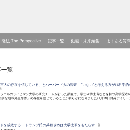
隆法 The Perspective
記事一覧
動画・未来編集
よくある質
事一覧
宇宙人の存在を信じている」とハーバード大の調査 ─ "いない"と考える方が非科学的
ラエルのライヒマン大学の研究チームが行った調査で、学士や博士号などを持つ高学歴者61
が「知的な地球外生命体」の存在を信じていることが明らかになりました(1月18日付英デイリー
ドを成敗する ─ トランプ氏の兵糧攻めは大学改革をもたらす