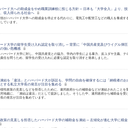
バード大への助成金をやめ職業訓練校に投じる方針 ─ 日本も「大学全入」より、技
れ、収入得られる社会へ
統領がハーバード大学への助成金を停止する代わりに、電気工や配管工などの職人を養成す
示しています。
ード大学の留学生受け入れ認定を取り消し ─ 背景に「中国共産党及びウイグル弾圧
への強い危機感
、ハーバード大学に対し、中国共産党との協力、学内の学生による暴力、反ユダヤ主義、テ
の責任を問うため、留学生の受け入れに必要な認定を取り消すと発表しました。
凍結を「違法」とハーバード大が訴訟も、学問の自由を確保するには「納税者のお
」とする私立大学長の発言が注目を集める
多様性政策の見直しなどを拒否したために、連邦政府からの補助金などが凍結されたことを
連邦地裁に、「凍結は違法」だとして提訴しました。そうした中、連邦政府から補助金を受
学長の発言が注目を集めています。
政策の見直しを拒否したハーバード大学の補助金を凍結 ─ 左傾化が進む大学に税金