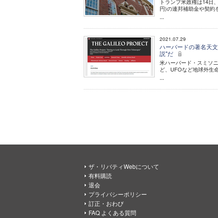
トランプ米政権は14日
円)の連邦補助金や契約
...
2021.07.29
ハーバードの著名天文
説"だ
米ハーバード・スミソ
ど、UFOなど地球外生
...
ザ・リバティWebについて
有料購読
退会
プライバシーポリシー
訂正・おわび
FAQ よくある質問