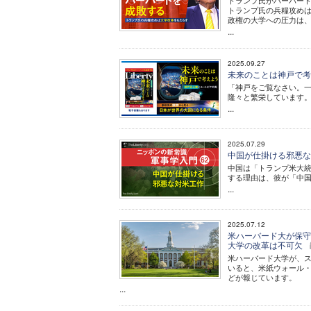
トランプ氏がハーバー
トランプ氏の兵糧攻め
政権の大学への圧力は
...
2025.09.27
未来のことは神戸で考え
「神戸をご覧なさい。
隆々と繁栄しています。
...
2025.07.29
中国が仕掛ける邪悪な対
中国は「トランプ米大
する理由は、彼が「中
...
2025.07.12
米ハーバード大が保守
大学の改革は不可欠
米ハーバード大学が、
いると、米紙ウォール・
どが報じています。
...