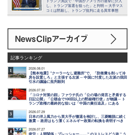
トランプ演説で「中国がアメリカの選挙に介入
し、トランプ落選を狙った」と判明 ─ 大手マス
コミは黙殺し、トランプ批判に走る異常事態
記事ランキング
2026.08.01
1
【熊本地震】"クーラーなし避難所"で、「防衛費を削って冷
房を設置しろ」と主張する左派 ─ 中国に忖度した左派の我田
引水の議論に批判殺到
2026.07.30
2
「コロナ対策の顔」ファウチ氏の「公の場の発言と矛盾する
日記公開」「公聴会で100回以上の黙秘権行使」が物議 ─ ト
ランプ政権の最終的な狙いは「中国の責任追及」にある
2026.07.29
3
日本の洋上風力から英大手が撤退を検討し、三菱離脱に続く
激震 ─ 政府はもう潔くエネルギー政策の転換を表明すべき
2026.07.27
4
疲労・人間関係・プレッシャー……このストレスどう抜こう