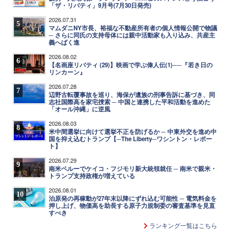
「ザ・リバティ」9月号(7月30日発売)
2026.07.31
5
マムダニNY市長、裕福な不動産所有者の個人情報公開で物議
─ さらに同氏の支持母体には親中活動家も入り込み、共産主
義へばく進
2026.08.02
6
【名画座リバティ (29)】映画で学ぶ偉人伝(1)──『若き日の
リンカーン』
2026.07.28
7
辺野古転覆事故を巡り、海保が遺族の刑事告訴に基づき、同
志社国際高を家宅捜索 ─ 中国と連携した平和活動を進めた
「オール沖縄」に逆風
2026.08.03
8
米中間選挙に向けて選挙不正を防げるか ─ 中東外交を進め中
国を抑え込むトランプ【─The Liberty─ワシントン・レポー
ト】
2026.07.29
9
南米ペルーでケイコ・フジモリ新大統領就任 ─ 南米で親米・
トランプ支持政権が増えている
2026.08.01
10
泊原発の再稼動が27年末以降にずれ込む可能性 ─ 電気料金を
押し上げ、物価高を助長する原子力規制委の審査基準を見直
すべき
ランキング一覧はこちら