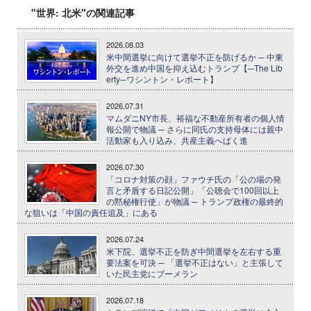
"世界: 北米"の関連記事
2026.08.03
米中間選挙に向けて選挙不正を防げるか ─ 中東
外交を進め中国を抑え込むトランプ【─The Lib
erty─ワシントン・レポート】
2026.07.31
マムダニNY市長、裕福な不動産所有者の個人情
報公開で物議 ─ さらに同氏の支持母体には親中
活動家も入り込み、共産主義へばく進
2026.07.30
「コロナ対策の顔」ファウチ氏の「公の場の発
言と矛盾する日記公開」「公聴会で100回以上
の黙秘権行使」が物議 ─ トランプ政権の最終的
な狙いは「中国の責任追及」にある
2026.07.24
米下院、選挙不正を防ぎ中間選挙を左右する重
要法案を可決 ─ 「選挙不正はない」と主張して
いた民主党にブーメラン
2026.07.18