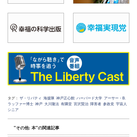
タグ：
ザ・リバティ
海援隊
神戸正心館
ハーバード大学
アーサー・B.
ラッファー博士
神戸
大川隆法
有隣堂
宮沢賢治
障害者
参政党
宇宙人
シニア
"その他: 本"の関連記事