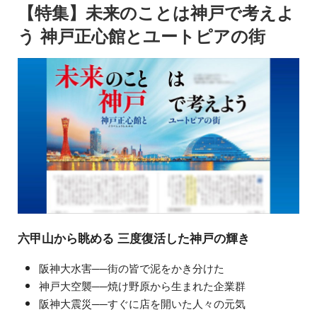
【特集】未来のことは神戸で考えよ
う 神戸正心館とユートピアの街
六甲山から眺める 三度復活した神戸の輝き
阪神大水害──街の皆で泥をかき分けた
神戸大空襲──焼け野原から生まれた企業群
阪神大震災──すぐに店を開いた人々の元気