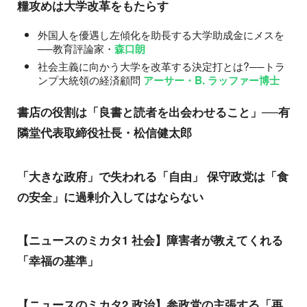
糧攻めは大学改革をもたらす
外国人を優遇し左傾化を助長する大学助成金にメスを
──教育評論家・
森口朗
社会主義に向かう大学を改革する決定打とは?──トラ
ンプ大統領の経済顧問
アーサー・B. ラッファー博士
書店の役割は「良書と読者を出会わせること」──有
隣堂代表取締役社長・松信健太郎
「大きな政府」で失われる「自由」 保守政党は「食
の安全」に過剰介入してはならない
【ニュースのミカタ1 社会】障害者が教えてくれる
「幸福の基準」
【ニュースのミカタ2 政治】参政党の主張する「再