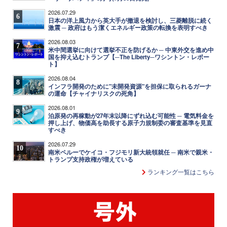
2026.07.29
6
日本の洋上風力から英大手が撤退を検討し、三菱離脱に続く
激震 ─ 政府はもう潔くエネルギー政策の転換を表明すべき
2026.08.03
7
米中間選挙に向けて選挙不正を防げるか ─ 中東外交を進め中
国を抑え込むトランプ【─The Liberty─ワシントン・レポー
ト】
2026.08.04
8
インフラ開発のために"未開発資源"を担保に取られるガーナ
の運命【チャイナリスクの死角】
2026.08.01
9
泊原発の再稼動が27年末以降にずれ込む可能性 ─ 電気料金を
押し上げ、物価高を助長する原子力規制委の審査基準を見直
すべき
2026.07.29
10
南米ペルーでケイコ・フジモリ新大統領就任 ─ 南米で親米・
トランプ支持政権が増えている
ランキング一覧はこちら