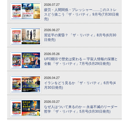
2026.07.27
疲労・人間関係・プレッシャー……このストレ
スどう抜こう「ザ・リバティ」9月号(7月30日発
売)
2026.06.27
習近平の黄昏？ 「ザ・リバティ」8月号(6月30
日発売)
2026.05.26
UFO開示で歴史は変わる ─ 宇宙人情報の深層と
全貌 「ザ・リバティ」7月号(5月29日発売)
2026.04.27
イランをどう見るか 「ザ・リバティ」6月号(4
月30日発売)
2026.03.27
なぜ人はついて来るのか ─ 永遠不滅のリーダー
哲学 「ザ・リバティ」5月号(3月30日発売)