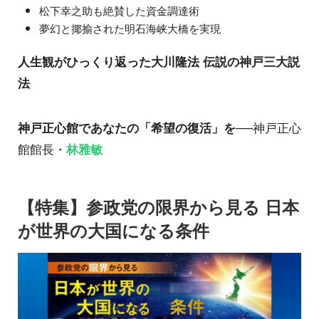
松下幸之助も絶賛した資金調達術
夢幻と揶揄された明石海峡大橋を実現
人生観がひっくり返った大川隆法 伝説の神戸三大説
法
神戸正心館であなたの「希望の復活」を
──神戸正心
館館長・
林雅敏
【特集】参政党の限界から見る 日本
が世界の大国になる条件