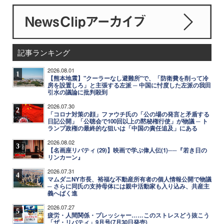
記事ランキング
2026.08.01
1
【熊本地震】"クーラーなし避難所"で、「防衛費を削って冷
房を設置しろ」と主張する左派 ─ 中国に忖度した左派の我田
引水の議論に批判殺到
2026.07.30
2
「コロナ対策の顔」ファウチ氏の「公の場の発言と矛盾する
日記公開」「公聴会で100回以上の黙秘権行使」が物議 ─ ト
ランプ政権の最終的な狙いは「中国の責任追及」にある
2026.08.02
3
【名画座リバティ (29)】映画で学ぶ偉人伝(1)──『若き日の
リンカーン』
2026.07.31
4
マムダニNY市長、裕福な不動産所有者の個人情報公開で物議
─ さらに同氏の支持母体には親中活動家も入り込み、共産主
義へばく進
2026.07.27
5
疲労・人間関係・プレッシャー……このストレスどう抜こう
「ザ・リバティ」9月号(7月30日発売)