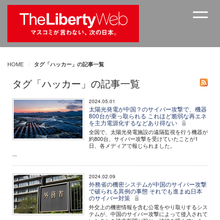
HOME
タグ「ハッカー」の記事一覧
タグ「ハッカー」の記事一覧
2024.05.01
太陽光発電が中国？のサイバー攻撃で、機器
800台が乗っ取られる これほど脆弱な再エネ
を主力電源化するなどあり得ない
全国で、太陽光発電施設の遠隔監視を行う機器が
約800台、サイバー攻撃を受けていたことが1
日、各メディアで報じられました。
...
2024.02.09
外務省の機密システムが中国のサイバー攻撃
で破られる異例の事態 それでも進まぬ日本
のサイバー対策
外交上の機密情報を含む公電をやり取りするシス
テムが、中国のサイバー攻撃によって侵入されて