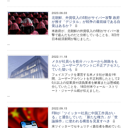
2023.06.03
北朝鮮、外貨収入の5割がサイバー攻撃 政府
が推す「デジタル」が戦争の最前線である自
覚はあるか？
米政府が、北朝鮮の外貨収入の5割がサイバー攻
撃で盗んだものだと分析していることを、3日付
日本経済新聞が報じました。
...
2022.11.18
メタが社員らを処分 ハッカーから賄賂をも
らい、ユーザーアカウントに不正アクセスし
ていた疑いも
フェイスブックを運営する米メタ社が過去1年
間、ユーザーアカウントを不正利用したとして2
0人以上の従業員や請負業者を解雇または懲戒処
分していたことを、18日付米ウォール・ストリ
ート・ジャーナル紙が伝えました。
...
2022.09.15
FBIが「ツイッター社員に中国工作員がい
る」と通告していた 「新たな権力」が「世
論操作」に使われる構造を見直すべき
米ツイッターでセキュリティ責任者を務めていた