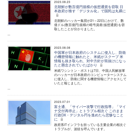
2023.08.23
北朝鮮が数百億円規模の仮想通貨を窃取 日
本政府が推す「デジタル化」で国民は丸裸に
北朝鮮のハッカー集団が21～22日にかけて、数
億ドル(数百億円)規模の暗号資産(仮想通貨)を窃
取したことが分かりました。
...
2023.08.08
中国軍が日本政府のシステムに侵入し、防衛
の機密情報に触れたと、米紙がスクープ 米
情報も抜き取られ、対中方針が筒抜けになっ
たと懸念されていたばかり
米紙ワシントン・ポストは7日、中国人民解放軍
のハッカーが日本政府のコンピューターシステム
に侵入し、防衛に関する機密情報にアクセスして
いたと報じました。
...
2023.07.01
富士通、「サイバー攻撃で行政指導」「マイ
ナ交付再停止」とトラブル相次ぐ このまま
行政DX・デジタル円を進めたら悲惨なこと
に
政府系ITインフラを担っている主要企業の相次ぐ
トラブルが、波紋を呼んでいます。
...