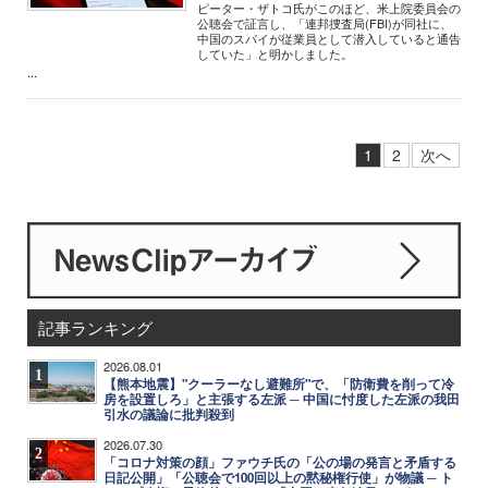
ピーター・ザトコ氏がこのほど、米上院委員会の
公聴会で証言し、「連邦捜査局(FBI)が同社に、
中国のスパイが従業員として潜入していると通告
していた」と明かしました。
...
1
2
次へ
記事ランキング
2026.08.01
1
【熊本地震】"クーラーなし避難所"で、「防衛費を削って冷
房を設置しろ」と主張する左派 ─ 中国に忖度した左派の我田
引水の議論に批判殺到
2026.07.30
2
「コロナ対策の顔」ファウチ氏の「公の場の発言と矛盾する
日記公開」「公聴会で100回以上の黙秘権行使」が物議 ─ ト