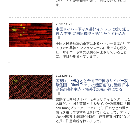
いたことを読売新聞が報じ、波紋を呼んでいま
す。
...
2023.12.27
中国サイバー軍が米基幹インフラに繰り返し
侵入 有事に"国家機能不能"もたらす仕込み
中国人民解放軍の傘下にあるハッカー集団が、ア
メリカの基幹インフラシステムに繰り返し侵入
し、サイバー攻撃の技術を向上させていること
に、注目が集まっています。
...
2023.09.30
警視庁、FBIなどと合同で中国系サイバー攻
撃集団「BlackTech」の機密盗取に警鐘 日本
企業の海外拠点・海外委託先が隙になる！
警察庁と内閣サイバーセキュリティセンターはこ
のほど、中国を背景とするサイバー攻撃集団「Bl
ackTech(ブラックテック)」が、日米などの機密
情報を狙って攻撃を仕掛けているとして、アメリ
カの国家安全保障局(NSA)、連邦捜査局(FBI)など
と共に注意喚起を行いました。
...