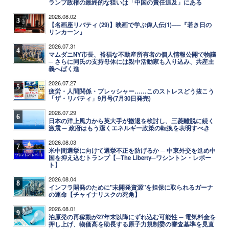
ランプ政権の最終的な狙いは「中国の責任追及」にある
2026.08.02
3
【名画座リバティ (29)】映画で学ぶ偉人伝(1)──『若き日の
リンカーン』
2026.07.31
4
マムダニNY市長、裕福な不動産所有者の個人情報公開で物議
─ さらに同氏の支持母体には親中活動家も入り込み、共産主
義へばく進
2026.07.27
5
疲労・人間関係・プレッシャー……このストレスどう抜こう
「ザ・リバティ」9月号(7月30日発売)
2026.07.29
6
日本の洋上風力から英大手が撤退を検討し、三菱離脱に続く
激震 ─ 政府はもう潔くエネルギー政策の転換を表明すべき
2026.08.03
7
米中間選挙に向けて選挙不正を防げるか ─ 中東外交を進め中
国を抑え込むトランプ【─The Liberty─ワシントン・レポー
ト】
2026.08.04
8
インフラ開発のために"未開発資源"を担保に取られるガーナ
の運命【チャイナリスクの死角】
2026.08.01
9
泊原発の再稼動が27年末以降にずれ込む可能性 ─ 電気料金を
押し上げ、物価高を助長する原子力規制委の審査基準を見直