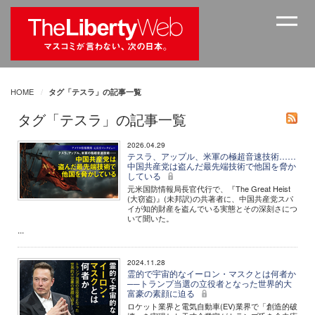
HOME
タグ「テスラ」の記事一覧
タグ「テスラ」の記事一覧
2026.04.29
テスラ、アップル、米軍の極超音速技術……
中国共産党は盗んだ最先端技術で他国を脅か
している
元米国防情報局長官代行で、『The Great Heist
(大窃盗)』(未邦訳)の共著者に、中国共産党スパ
イが知的財産を盗んでいる実態とその深刻さにつ
いて聞いた。
...
2024.11.28
霊的で宇宙的なイーロン・マスクとは何者か
──トランプ当選の立役者となった世界的大
富豪の素顔に迫る
ロケット業界と電気自動車(EV)業界で「創造的破