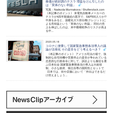
株価が絶好調のテスラ 増益をけん引したの
は「実体のない利益」
写真：Nadezda Murmakova / Shutterstock.com
《本記事のポイント》 米電気自動車メーカーの
テスラが4四半期連続の黒字で、S&P500入りか!?
中身をみると、温暖化ガス排出権(クレジット)に
よる売却益という「実体のない利益」 同社の売
上を伸ばしたのは、米中覇権戦争のリスクが高ま
る中...
2020.05.18
コロナに便乗して国家緊急事態条項導入の議
論が活発化 その是非をどう考えるべき？
《本記事のポイント》 アメリカ司法の場で、強
制的な自宅待機や営業停止の是非が争われている
恣意的な行政命令に対して、訴訟よりも服従を選
ぶ日本社会 国家緊急事態条項の導入は大統領
制、小さな政府、独立自尊の国民性とセットで
日本では、街や店舗において「外出はできるだ
け控えましょう...