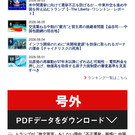
7
米中間選挙に向けて選挙不正を防げるか ─ 中東外交を進め中
国を抑え込むトランプ【─The Liberty─ワシントン・レポー
ト】
2026.08.05
8
交流重ねる中朝の"蜜月"と習主席の後継者問題【澁谷司──中
国包囲網の現在地】
2026.08.04
9
インフラ開発のために"未開発資源"を担保に取られるガーナ
の運命【チャイナリスクの死角】
2026.08.01
10
泊原発の再稼動が27年末以降にずれ込む可能性 ─ 電気料金を
押し上げ、物価高を助長する原子力規制委の審査基準を見直
すべき
ランキング一覧はこちら
トランプが「敗北宣言」をしない理由「不正選挙」疑惑に 中国