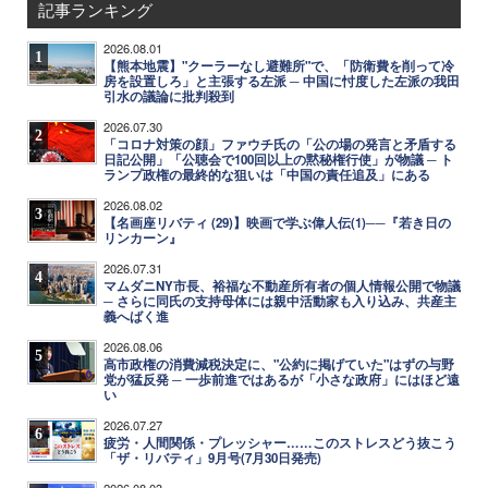
記事ランキング
2026.08.01
1
【熊本地震】"クーラーなし避難所"で、「防衛費を削って冷
房を設置しろ」と主張する左派 ─ 中国に忖度した左派の我田
引水の議論に批判殺到
2026.07.30
2
「コロナ対策の顔」ファウチ氏の「公の場の発言と矛盾する
日記公開」「公聴会で100回以上の黙秘権行使」が物議 ─ ト
ランプ政権の最終的な狙いは「中国の責任追及」にある
2026.08.02
3
【名画座リバティ (29)】映画で学ぶ偉人伝(1)──『若き日の
リンカーン』
2026.07.31
4
マムダニNY市長、裕福な不動産所有者の個人情報公開で物議
─ さらに同氏の支持母体には親中活動家も入り込み、共産主
義へばく進
2026.08.06
5
高市政権の消費減税決定に、"公約に掲げていた"はずの与野
党が猛反発 ─ 一歩前進ではあるが「小さな政府」にはほど遠
い
2026.07.27
6
疲労・人間関係・プレッシャー……このストレスどう抜こう
「ザ・リバティ」9月号(7月30日発売)
2026.08.03