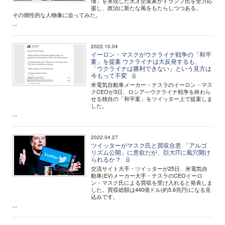
壊」を実現した天才企業家がトランプ氏を全力応
援し、政治に新たな風をもたらしつつある。
その個性的な人物像に迫ってみた。
...
2022.10.04
イーロン・マスクがウクライナ戦争の「和平
案」を提案 ウクライナは大反発するも、
「ウクライナは勝利できない」という見方は
今もって不変
米電気自動車メーカー・テスラのイーロン・マス
クCEOが3日、ロシア―ウクライナ戦争を終わら
せる独自の「和平案」をツイッター上で提案しま
した。
...
2022.04.27
ツイッターがマスク氏と買収合意 「アルゴ
リズム公開」に意欲だが、巨大ITに風穴開け
られるか？
交流サイト大手・ツイッターが25日、米電気自
動車(EV)メーカー大手・テスラのCEOイーロ
ン・マスク氏による買収を受け入れると発表しま
した。買収総額は440億ドル(約5.6兆円)になる見
込みです。
...