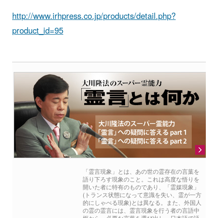
http://www.irhpress.co.jp/products/detail.php?
product_id=95
「霊言現象」とは、あの世の霊存在の言葉を
語り下ろす現象のこと。これは高度な悟りを
開いた者に特有のものであり、「霊媒現象」
(トランス状態になって意識を失い、霊が一方
的にしゃべる現象)とは異なる。また、外国人
の霊の霊言には、霊言現象を行う者の言語中
枢から、必要な言葉を選び出し、日本語で語