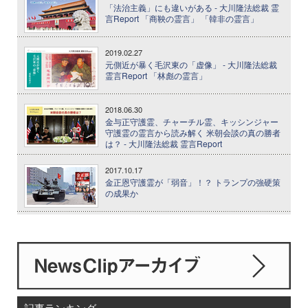
「法治主義」にも違いがある - 大川隆法総裁 霊
言Report 「商鞅の霊言」 「韓非の霊言」
2019.02.27
元側近が暴く毛沢東の「虚像」 - 大川隆法総裁
霊言Report 「林彪の霊言」
2018.06.30
金与正守護霊、チャーチル霊、キッシンジャー
守護霊の霊言から読み解く 米朝会談の真の勝者
は？ - 大川隆法総裁 霊言Report
2017.10.17
金正恩守護霊が「弱音」！？ トランプの強硬策
の成果か
記事ランキング