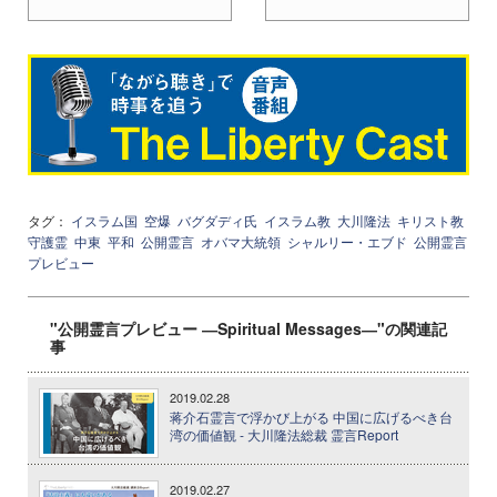
タグ：
イスラム国
空爆
バグダディ氏
イスラム教
大川隆法
キリスト教
守護霊
中東
平和
公開霊言
オバマ大統領
シャルリー・エブド
公開霊言
プレビュー
"公開霊言プレビュー ―Spiritual Messages―"の関連記
事
2019.02.28
蒋介石霊言で浮かび上がる 中国に広げるべき台
湾の価値観 - 大川隆法総裁 霊言Report
2019.02.27