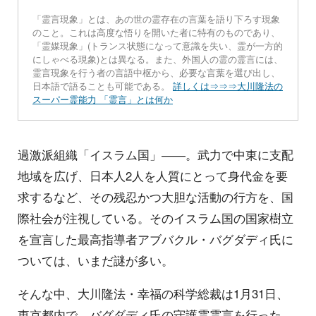
「霊言現象」とは、あの世の霊存在の言葉を語り下ろす現象
のこと。これは高度な悟りを開いた者に特有のものであり、
「霊媒現象」(トランス状態になって意識を失い、霊が一方的
にしゃべる現象)とは異なる。また、外国人の霊の霊言には、
霊言現象を行う者の言語中枢から、必要な言葉を選び出し、
日本語で語ることも可能である。
詳しくは⇒⇒⇒大川隆法の
スーパー霊能力 「霊言」とは何か
過激派組織「イスラム国」――。武力で中東に支配
地域を広げ、日本人2人を人質にとって身代金を要
求するなど、その残忍かつ大胆な活動の行方を、国
際社会が注視している。そのイスラム国の国家樹立
を宣言した最高指導者アブバクル・バグダディ氏に
ついては、いまだ謎が多い。
そんな中、大川隆法・幸福の科学総裁は1月31日、
東京都内で、バグダディ氏の守護霊霊言を行った。