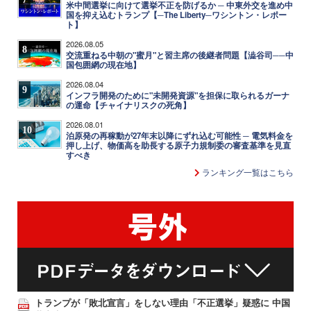
米中間選挙に向けて選挙不正を防げるか ─ 中東外交を進め中
国を抑え込むトランプ【─The Liberty─ワシントン・レポー
ト】
2026.08.05
8
交流重ねる中朝の"蜜月"と習主席の後継者問題【澁谷司──中
国包囲網の現在地】
2026.08.04
9
インフラ開発のために"未開発資源"を担保に取られるガーナ
の運命【チャイナリスクの死角】
2026.08.01
10
泊原発の再稼動が27年末以降にずれ込む可能性 ─ 電気料金を
押し上げ、物価高を助長する原子力規制委の審査基準を見直
すべき
ランキング一覧はこちら
トランプが「敗北宣言」をしない理由「不正選挙」疑惑に 中国