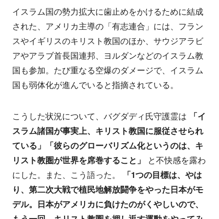
イスラム国の勢力拡大に歯止めをかけるために結成
された、アメリカ主導の「有志連合」には、フラン
スやイギリスのキリスト教国のほか、サウジアラビ
アやアラブ首長国連邦、ヨルダンなどのイスラム教
国も参加。たび重なる空爆のダメージで、イスラム
国も弱体化が進んでいると指摘されている。
こうした状況について、バグダディ氏守護霊は
「イ
スラム諸国が事実上、キリスト教国に服従させられ
ている」「彼らのグローバリズム化というのは、キ
リスト教圏が世界を席巻すること」
と不快感を露わ
にした。また、こう語った。
「1つの目標は、やは
り、第二次大戦で植民地解放闘争をやった日本がモ
デル。日本がアメリカに負けたのがくやしいので、
もう一回、キリスト教圏を押し返す運動をやってみ