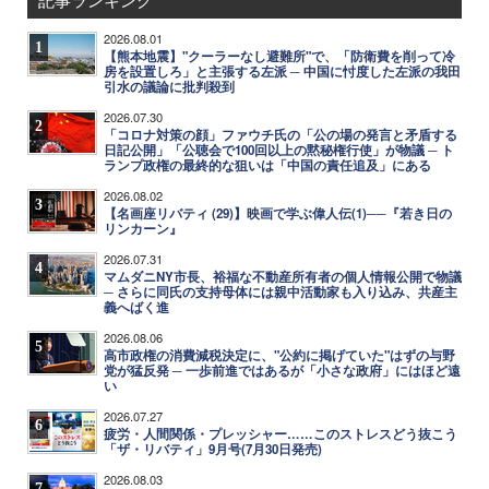
2026.08.01
1
【熊本地震】"クーラーなし避難所"で、「防衛費を削って冷
房を設置しろ」と主張する左派 ─ 中国に忖度した左派の我田
引水の議論に批判殺到
2026.07.30
2
「コロナ対策の顔」ファウチ氏の「公の場の発言と矛盾する
日記公開」「公聴会で100回以上の黙秘権行使」が物議 ─ ト
ランプ政権の最終的な狙いは「中国の責任追及」にある
2026.08.02
3
【名画座リバティ (29)】映画で学ぶ偉人伝(1)──『若き日の
リンカーン』
2026.07.31
4
マムダニNY市長、裕福な不動産所有者の個人情報公開で物議
─ さらに同氏の支持母体には親中活動家も入り込み、共産主
義へばく進
2026.08.06
5
高市政権の消費減税決定に、"公約に掲げていた"はずの与野
党が猛反発 ─ 一歩前進ではあるが「小さな政府」にはほど遠
い
2026.07.27
6
疲労・人間関係・プレッシャー……このストレスどう抜こう
「ザ・リバティ」9月号(7月30日発売)
2026.08.03
7