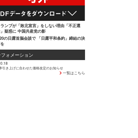
トランプが「敗北宣言」をしない理由「不正選
」疑惑に 中国共産党の影
20の日露首脳会談で 「日露平和条約」締結の決
断を
ンフォメーション
0.18
率引き上げに合わせた価格改定のお知らせ
一覧はこちら