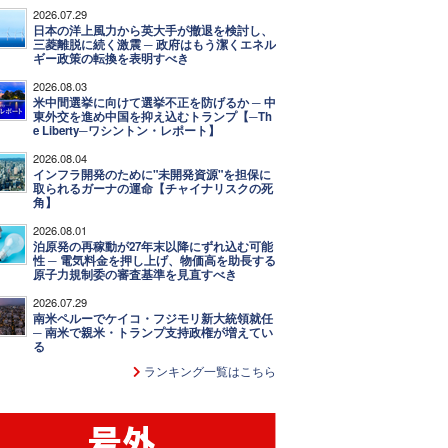
2026.07.29
日本の洋上風力から英大手が撤退を検討し、
三菱離脱に続く激震 ─ 政府はもう潔くエネル
ギー政策の転換を表明すべき
2026.08.03
米中間選挙に向けて選挙不正を防げるか ─ 中
東外交を進め中国を抑え込むトランプ【─Th
e Liberty─ワシントン・レポート】
2026.08.04
インフラ開発のために"未開発資源"を担保に
取られるガーナの運命【チャイナリスクの死
角】
2026.08.01
泊原発の再稼動が27年末以降にずれ込む可能
性 ─ 電気料金を押し上げ、物価高を助長する
原子力規制委の審査基準を見直すべき
2026.07.29
南米ペルーでケイコ・フジモリ新大統領就任
─ 南米で親米・トランプ支持政権が増えてい
る
ランキング一覧はこちら