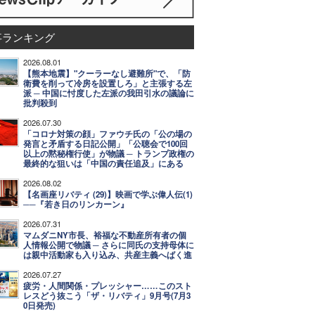
事ランキング
2026.08.01
【熊本地震】"クーラーなし避難所"で、「防
衛費を削って冷房を設置しろ」と主張する左
派 ─ 中国に忖度した左派の我田引水の議論に
批判殺到
2026.07.30
「コロナ対策の顔」ファウチ氏の「公の場の
発言と矛盾する日記公開」「公聴会で100回
以上の黙秘権行使」が物議 ─ トランプ政権の
最終的な狙いは「中国の責任追及」にある
2026.08.02
【名画座リバティ (29)】映画で学ぶ偉人伝(1)
──『若き日のリンカーン』
2026.07.31
マムダニNY市長、裕福な不動産所有者の個
人情報公開で物議 ─ さらに同氏の支持母体に
は親中活動家も入り込み、共産主義へばく進
2026.07.27
疲労・人間関係・プレッシャー……このスト
レスどう抜こう「ザ・リバティ」9月号(7月3
0日発売)