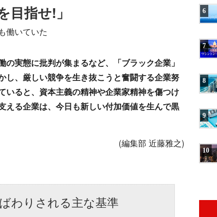
を目指せ!」
6
も働いていた
7
働の実態に批判が集まるなど、「ブラック企業」
かし、厳しい競争を生き抜こうと奮闘する企業努
8
ていると、資本主義の精神や企業家精神を傷つけ
支える企業は、今日も新しい付加価値を生んで黒
9
(編集部 近藤雅之)
10
ばわりされる主な基準