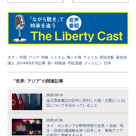
タグ：
中国
アジア
特集
ベトナム
南シナ海
アメリカ
実効支配
著名知
識人
2014年8月号記事
第一列島線
平松茂雄
フィリピン
日本
"世界: アジア"の関連記事
2025.09.10
金正恩総書記の訪中に同行した娘・主愛(ジュエ)
氏について今分かっていること
2025.07.30
タイ・カンボジアが即時停戦で合意 ─ 自由・民
主・信仰の価値観を持つ日本こそ、東南アジア
の安定に貢献するべき