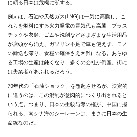
に頼る日本は危機に瀕する。
例えば、石油や天然ガス(LNG)は一気に高騰し、こ
れらを燃料にする火力発電の電気代も高騰。プラス
チックや衣類、ゴムや洗剤などさまざまな生活用品
が店頭から消え、ガソリン不足で車も使えず、モノ
の輸送も滞り、食糧の確保さえ困難になる。あらゆ
る工場の生産は鈍くなり、多くの会社が倒産。街に
は失業者があふれるだろう。
70年代の「石油ショック」を想起させるが、決定的
に違うのは、この混乱が意図的につくり出されると
いう点。つまり、日本の生殺与奪の権が、中国に握
られる。南シナ海のシーレーンは、まさに日本の生
命線なのだ。