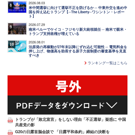
2026.08.03
8
米中間選挙に向けて選挙不正を防げるか ─ 中東外交を進め中
国を抑え込むトランプ【─The Liberty─ワシントン・レポー
ト】
2026.07.29
9
南米ペルーでケイコ・フジモリ新大統領就任 ─ 南米で親米・
トランプ支持政権が増えている
2026.08.01
10
泊原発の再稼動が27年末以降にずれ込む可能性 ─ 電気料金を
押し上げ、物価高を助長する原子力規制委の審査基準を見直
すべき
ランキング一覧はこちら
トランプが「敗北宣言」をしない理由「不正選挙」疑惑に 中国
共産党の影
G20の日露首脳会談で 「日露平和条約」締結の決断を