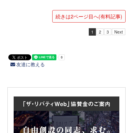
続きは2ページ目へ(有料記事)
1
2
3
Next
友達に教える