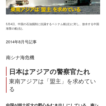
5月4日、中国の石油掘削に抗議するベトナム船(左)に対し、放水する中国
海警の船(右)。
2014年8月号記事
南シナ海危機
日本はアジアの警察官たれ
東南アジアは「盟主」を求めてい
る
中国が領土拡大の野心をむき出しにしている。南シ