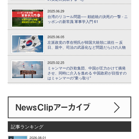
2025.06.29
台湾のリコール問題── 頼総統の決死の一撃 - ニ
ッポンの新常識 軍事学入門 61
2025.06.05
左派政党の李在明氏が韓国大統領に就任 ─ 反
日、親中、司法の武器化など問題だらけの人物
2025.02.25
ミャンマーの詐欺集団、中国が圧力かけて摘発
させ、同時に介入を進める 中国政府が目指すの
はミャンマーの"乗っ取り"
記事ランキング
2026.08.01