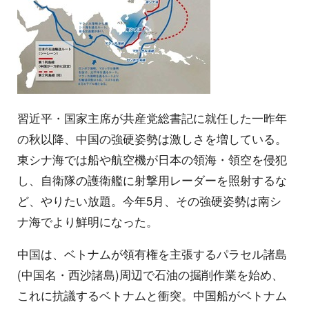
習近平・国家主席が共産党総書記に就任した一昨年
の秋以降、中国の強硬姿勢は激しさを増している。
東シナ海では船や航空機が日本の領海・領空を侵犯
し、自衛隊の護衛艦に射撃用レーダーを照射するな
ど、やりたい放題。今年5月、その強硬姿勢は南シ
ナ海でより鮮明になった。
中国は、ベトナムが領有権を主張するパラセル諸島
(中国名・西沙諸島)周辺で石油の掘削作業を始め、
これに抗議するベトナムと衝突。中国船がベトナム