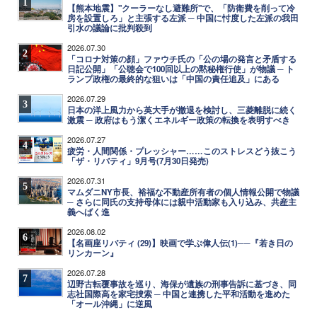
1
【熊本地震】"クーラーなし避難所"で、「防衛費を削って冷
房を設置しろ」と主張する左派 ─ 中国に忖度した左派の我田
引水の議論に批判殺到
2026.07.30
2
「コロナ対策の顔」ファウチ氏の「公の場の発言と矛盾する
日記公開」「公聴会で100回以上の黙秘権行使」が物議 ─ ト
ランプ政権の最終的な狙いは「中国の責任追及」にある
2026.07.29
3
日本の洋上風力から英大手が撤退を検討し、三菱離脱に続く
激震 ─ 政府はもう潔くエネルギー政策の転換を表明すべき
2026.07.27
4
疲労・人間関係・プレッシャー……このストレスどう抜こう
「ザ・リバティ」9月号(7月30日発売)
2026.07.31
5
マムダニNY市長、裕福な不動産所有者の個人情報公開で物議
─ さらに同氏の支持母体には親中活動家も入り込み、共産主
義へばく進
2026.08.02
6
【名画座リバティ (29)】映画で学ぶ偉人伝(1)──『若き日の
リンカーン』
2026.07.28
7
辺野古転覆事故を巡り、海保が遺族の刑事告訴に基づき、同
志社国際高を家宅捜索 ─ 中国と連携した平和活動を進めた
「オール沖縄」に逆風