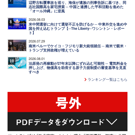
7
辺野古転覆事故を巡り、海保が遺族の刑事告訴に基づき、同
志社国際高を家宅捜索 ─ 中国と連携した平和活動を進めた
「オール沖縄」に逆風
2026.08.03
8
米中間選挙に向けて選挙不正を防げるか ─ 中東外交を進め中
国を抑え込むトランプ【─The Liberty─ワシントン・レポー
ト】
2026.07.29
9
南米ペルーでケイコ・フジモリ新大統領就任 ─ 南米で親米・
トランプ支持政権が増えている
2026.08.01
10
泊原発の再稼動が27年末以降にずれ込む可能性 ─ 電気料金を
押し上げ、物価高を助長する原子力規制委の審査基準を見直
すべき
ランキング一覧はこちら