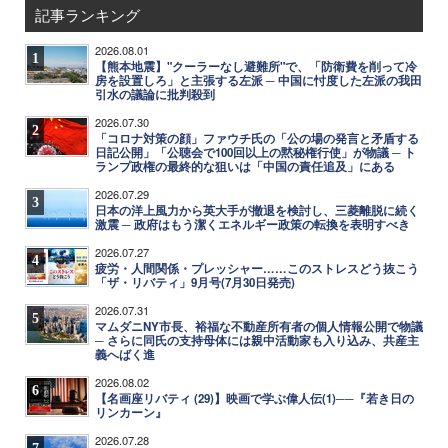
記事ランキング
2026.08.01
1
【熊本地震】"クーラーなし避難所"で、「防衛費を削って冷
房を設置しろ」と主張する左派 ─ 中国に忖度した左派の我田
引水の議論に批判殺到
2026.07.30
2
「コロナ対策の顔」ファウチ氏の「公の場の発言と矛盾する
日記公開」「公聴会で100回以上の黙秘権行使」が物議 ─ ト
ランプ政権の最終的な狙いは「中国の責任追及」にある
2026.07.29
3
日本の洋上風力から英大手が撤退を検討し、三菱離脱に続く
激震 ─ 政府はもう潔くエネルギー政策の転換を表明すべき
2026.07.27
4
疲労・人間関係・プレッシャー……このストレスどう抜こう
「ザ・リバティ」9月号(7月30日発売)
2026.07.31
5
マムダニNY市長、裕福な不動産所有者の個人情報公開で物議
─ さらに同氏の支持母体には親中活動家も入り込み、共産主
義へばく進
2026.08.02
6
【名画座リバティ (29)】映画で学ぶ偉人伝(1)──『若き日の
リンカーン』
2026.07.28