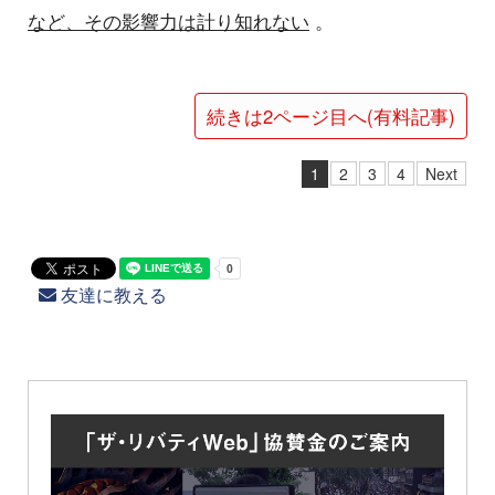
など、その影響力は計り知れない
。
続きは2ページ目へ(有料記事)
1
2
3
4
Next
友達に教える