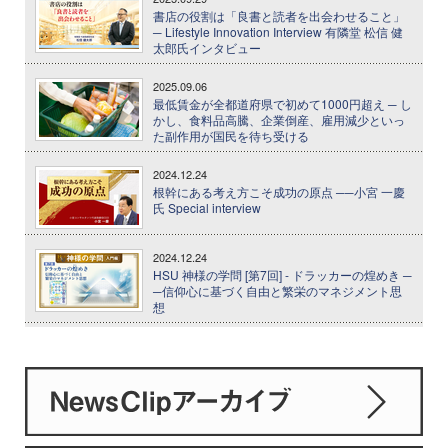
書店の役割は「良書と読者を出会わせること」
─ Lifestyle Innovation Interview 有隣堂 松信 健
太郎氏インタビュー
2025.09.06
最低賃金が全都道府県で初めて1000円超え ─ し
かし、食料品高騰、企業倒産、雇用減少といっ
た副作用が国民を待ち受ける
2024.12.24
根幹にある考え方こそ成功の原点 ──小宮 一慶
氏 Special interview
2024.12.24
HSU 神様の学問 [第7回] - ドラッカーの煌めき ─
─信仰心に基づく自由と繁栄のマネジメント思
想