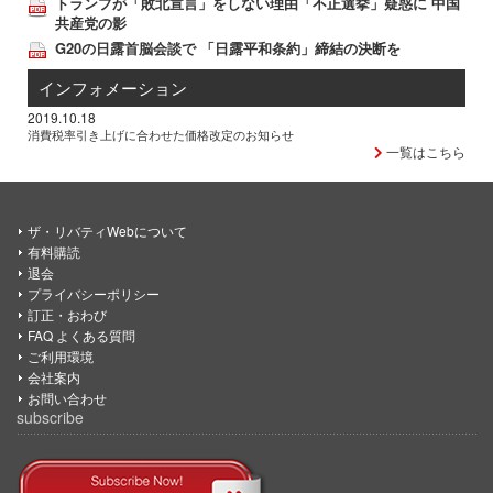
トランプが「敗北宣言」をしない理由「不正選挙」疑惑に 中国
共産党の影
G20の日露首脳会談で 「日露平和条約」締結の決断を
インフォメーション
2019.10.18
消費税率引き上げに合わせた価格改定のお知らせ
一覧はこちら
ザ・リバティWebについて
有料購読
退会
プライバシーポリシー
訂正・おわび
FAQ よくある質問
ご利用環境
会社案内
お問い合わせ
subscribe