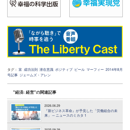
タグ：
富
成功法則
潜在意識
ポジティブ
ピール
マーフィー
2014年8月
号記事
ジェームズ・アレン
"経済: 経営"の関連記事
2026.06.29
『新ビジネス革命』が予見した「労働組合の未
来」 ─ ニュースのミカタ 1
2025.09.29