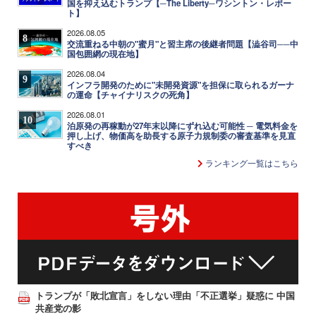
国を抑え込むトランプ【─The Liberty─ワシントン・レポー
ト】
2026.08.05
8
交流重ねる中朝の"蜜月"と習主席の後継者問題【澁谷司──中
国包囲網の現在地】
2026.08.04
9
インフラ開発のために"未開発資源"を担保に取られるガーナ
の運命【チャイナリスクの死角】
2026.08.01
10
泊原発の再稼動が27年末以降にずれ込む可能性 ─ 電気料金を
押し上げ、物価高を助長する原子力規制委の審査基準を見直
すべき
ランキング一覧はこちら
トランプが「敗北宣言」をしない理由「不正選挙」疑惑に 中国
共産党の影