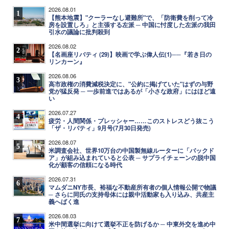
2026.08.01
1
【熊本地震】"クーラーなし避難所"で、「防衛費を削って冷
房を設置しろ」と主張する左派 ─ 中国に忖度した左派の我田
引水の議論に批判殺到
2026.08.02
2
【名画座リバティ (29)】映画で学ぶ偉人伝(1)──『若き日の
リンカーン』
2026.08.06
3
高市政権の消費減税決定に、"公約に掲げていた"はずの与野
党が猛反発 ─ 一歩前進ではあるが「小さな政府」にはほど遠
い
2026.07.27
4
疲労・人間関係・プレッシャー……このストレスどう抜こう
「ザ・リバティ」9月号(7月30日発売)
2026.08.07
5
米調査会社、世界10万台の中国製無線ルーターに「バックド
ア」が組み込まれていると公表 ─ サプライチェーンの脱中国
化が顧客の信頼になる時代
2026.07.31
6
マムダニNY市長、裕福な不動産所有者の個人情報公開で物議
─ さらに同氏の支持母体には親中活動家も入り込み、共産主
義へばく進
2026.08.03
7
米中間選挙に向けて選挙不正を防げるか ─ 中東外交を進め中