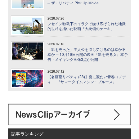
─ ザ・リバティ Pick Up Movie
2026.07.26
フセイン独裁下のイラクで繰り広げられた地獄
的世相を描いた映画『大統領のケーキ』
2026.07.16
「影を売った」主人公を待ち受けるのは幸か不
幸か ─ 10月16日公開の映画『影を売る女』本予
告・メイキング画像3点が公開
2026.07.12
【名画座リバティ (28)】夏に観たい青春コメデ
ィ──『サマータイムマシン・ブルース』
記事ランキング