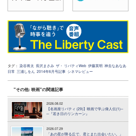
タグ：
染谷将太
長沢まさみ
ザ・ リバティWeb
伊藤英明
神去なあなあ
日常
三浦しをん
2014年6月号記事
シネマレビュー
"その他: 映画"の関連記事
2026.08.02
【名画座リバティ (29)】映画で学ぶ偉人伝(1)─
─『若き日のリンカーン』
2026.07.29
「あの星が降る丘で、君とまた出会いたい。」