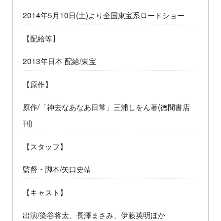
2014年5月10日(土)より全国東宝系ロードショー
【配給等】
2013年日本 配給/東宝
【原作】
原作/「神去なあなあ日常」三浦しをん著(徳間書店
刊)
【スタッフ】
監督・脚本/矢口史靖
【キャスト】
出演/染谷将太、長澤まさみ、伊藤英明ほか