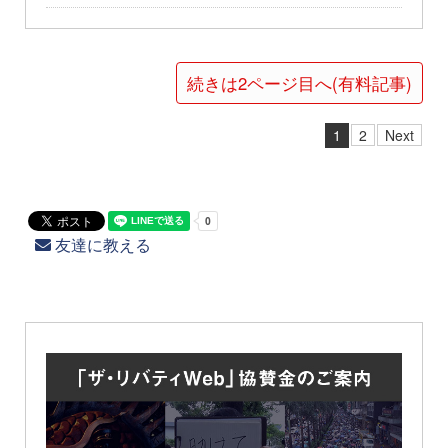
続きは2ページ目へ(有料記事)
1
2
Next
友達に教える