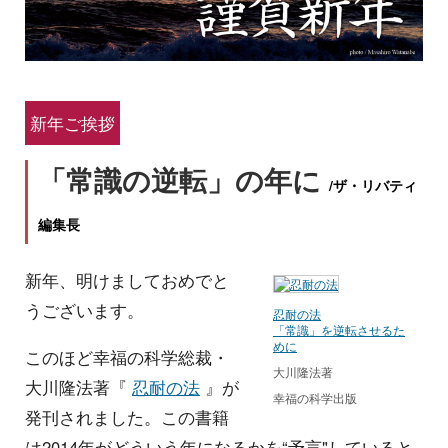
新年ご挨拶
「常識の逆転」の年に
/ザ・リバティ
編集長
新年、明けましておめでと
うございます。
忍耐の法
「常識」を逆転させるた
めに
このほど幸福の科学総裁・
大川隆法著
大川隆法著『
忍耐の法
』が
幸福の科学出版
発刊されました。この書籍
は2014年がどういう年になるかを“予言"していると