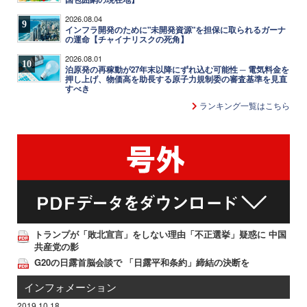
2026.08.04
9
インフラ開発のために"未開発資源"を担保に取られるガーナ
の運命【チャイナリスクの死角】
2026.08.01
10
泊原発の再稼動が27年末以降にずれ込む可能性 ─ 電気料金を
押し上げ、物価高を助長する原子力規制委の審査基準を見直
すべき
ランキング一覧はこちら
トランプが「敗北宣言」をしない理由「不正選挙」疑惑に 中国
共産党の影
G20の日露首脳会談で 「日露平和条約」締結の決断を
インフォメーション
2019.10.18