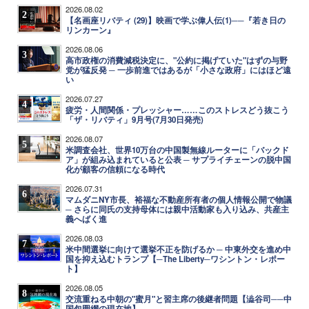
2026.08.02
2
【名画座リバティ (29)】映画で学ぶ偉人伝(1)──『若き日の
リンカーン』
2026.08.06
3
高市政権の消費減税決定に、"公約に掲げていた"はずの与野
党が猛反発 ─ 一歩前進ではあるが「小さな政府」にはほど遠
い
2026.07.27
4
疲労・人間関係・プレッシャー……このストレスどう抜こう
「ザ・リバティ」9月号(7月30日発売)
2026.08.07
5
米調査会社、世界10万台の中国製無線ルーターに「バックド
ア」が組み込まれていると公表 ─ サプライチェーンの脱中国
化が顧客の信頼になる時代
2026.07.31
6
マムダニNY市長、裕福な不動産所有者の個人情報公開で物議
─ さらに同氏の支持母体には親中活動家も入り込み、共産主
義へばく進
2026.08.03
7
米中間選挙に向けて選挙不正を防げるか ─ 中東外交を進め中
国を抑え込むトランプ【─The Liberty─ワシントン・レポー
ト】
2026.08.05
8
交流重ねる中朝の"蜜月"と習主席の後継者問題【澁谷司──中
国包囲網の現在地】