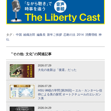
タグ：
中国
綾織次郎
編集長
新年ご挨拶
忍耐の法
2014
消費増税
神
仏
"その他: 文化"の関連記事
2026.07.29
大化の改新は「後退」だった
2026.07.29
HSU 神様の学問 [第26回] ─ エル・カンターレ信
仰による美の探究 オートクチュールのエレガン
ス美
2026.04.29