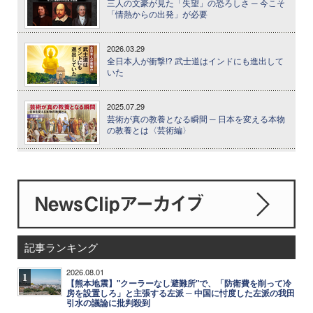
三人の文豪が見た「失望」の恐ろしさ ─ 今こそ
「情熱からの出発」が必要
2026.03.29
全日本人が衝撃!? 武士道はインドにも進出して
いた
2025.07.29
芸術が真の教養となる瞬間 ─ 日本を変える本物
の教養とは〈芸術編〉
記事ランキング
2026.08.01
1
【熊本地震】"クーラーなし避難所"で、「防衛費を削って冷
房を設置しろ」と主張する左派 ─ 中国に忖度した左派の我田
引水の議論に批判殺到