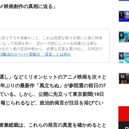
メ映画創作の真相に迫る」
7
8
を語り下ろす現象のこと。これは高度な悟りを開いた者に特有
になって意識を失い、霊が一方的にしゃべる現象)とは異な
象を行う者の言語中枢から、必要な言葉を選び出し、日本語で
川隆法のスーパー霊能力 「霊言」とは何か
9
隠し」などミリオンヒットのアニメ映画を次々と
10
。5年ぶりの最新作「風立ちぬ」が参院選の前日の7
ている。しかし、公開に先立って東京新聞(19日
く報じられるなど、政治的発言が注目を浴びてい
者兼総裁は、これらの発言の真意を確かめるとと