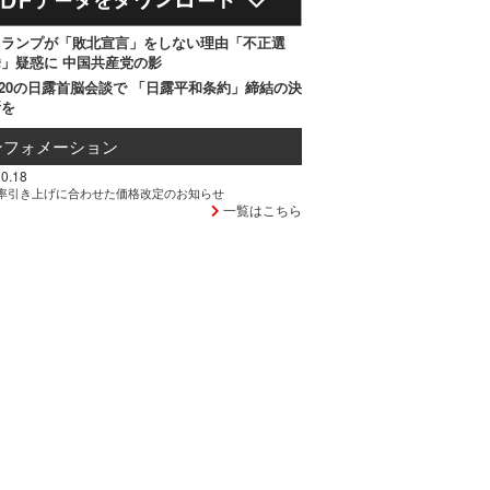
トランプが「敗北宣言」をしない理由「不正選
」疑惑に 中国共産党の影
20の日露首脳会談で 「日露平和条約」締結の決
断を
ンフォメーション
0.18
率引き上げに合わせた価格改定のお知らせ
一覧はこちら