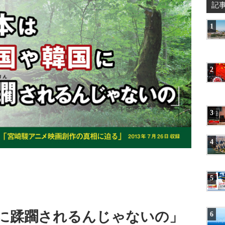
記
1
2
3
4
5
に蹂躙されるんじゃないの」
6