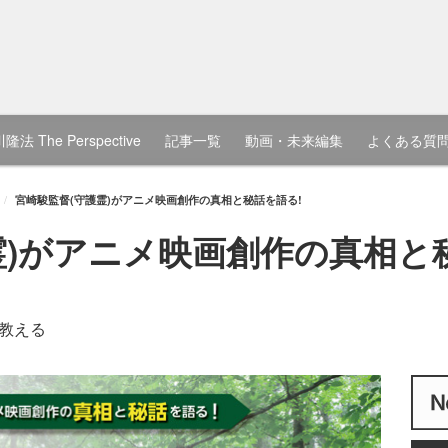
隆法 The Perspective
記事一覧
動画・未来編集
よくある質
宮崎駿監督(守護霊)がアニメ映画創作の真相と秘話を語る!
霊)がアニメ映画創作の真相と
教える