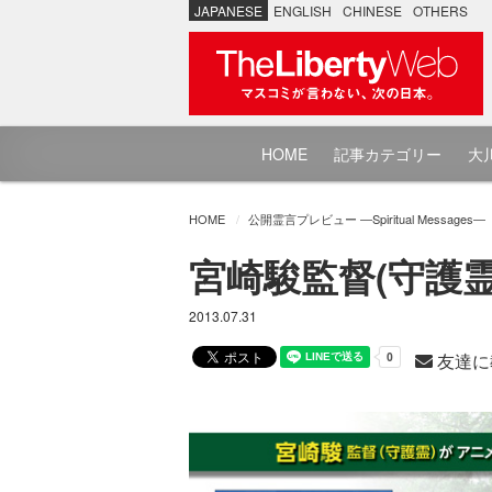
JAPANESE
ENGLISH
CHINESE
OTHERS
HOME
記事カテゴリー
大川
HOME
公開霊言プレビュー ―Spiritual Messages―
宮崎駿監督(守護
2013.07.31
友達に