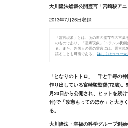
大川隆法総裁公開霊言「宮崎駿アニ
2013年7月26日収録
「霊言現象」とは、あの世の霊存在の言葉
のものであり、「霊媒現象」(トランス状態
る。また、外国人の霊の霊言には、霊言現
語ることも可能である。
詳しくは⇒⇒⇒大
「となりのトトロ」「千と千尋の神
作り出している宮崎駿監督(72歳)
月20日から公開され、ヒットを続け
付)で「改憲もってのほか」と大き
る。
大川隆法・幸福の科学グループ創始