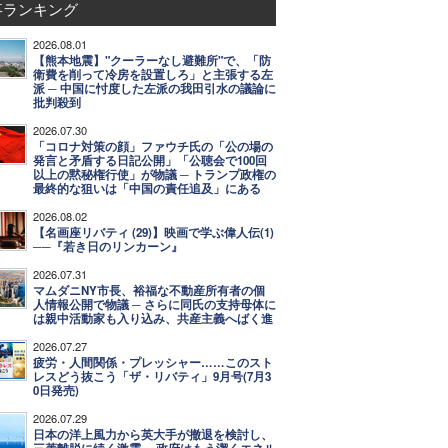
事ランキング
2026.08.01
【熊本地震】"クーラーなし避難所"で、「防
衛費を削って冷房を設置しろ」と主張する左
派 ─ 中国に忖度した左派の我田引水の議論に
批判殺到
2026.07.30
「コロナ対策の顔」ファウチ氏の「公の場の
発言と矛盾する日記公開」「公聴会で100回
以上の黙秘権行使」が物議 ─ トランプ政権の
最終的な狙いは「中国の責任追及」にある
2026.08.02
【名画座リバティ (29)】映画で学ぶ偉人伝(1)
──『若き日のリンカーン』
2026.07.31
マムダニNY市長、裕福な不動産所有者の個
人情報公開で物議 ─ さらに同氏の支持母体に
は親中活動家も入り込み、共産主義へばく進
2026.07.27
疲労・人間関係・プレッシャー……このスト
レスどう抜こう「ザ・リバティ」9月号(7月3
0日発売)
2026.07.29
日本の洋上風力から英大手が撤退を検討し、