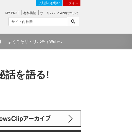
ご支援のお願い
ログイン
MY PAGE
有料購読
ザ・リバティWebについて
問
ようこそザ・リバティWebへ
秘話を語る!