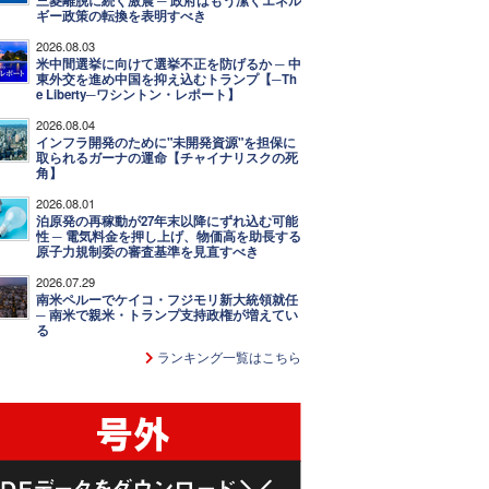
三菱離脱に続く激震 ─ 政府はもう潔くエネル
ギー政策の転換を表明すべき
2026.08.03
米中間選挙に向けて選挙不正を防げるか ─ 中
東外交を進め中国を抑え込むトランプ【─Th
e Liberty─ワシントン・レポート】
2026.08.04
インフラ開発のために"未開発資源"を担保に
取られるガーナの運命【チャイナリスクの死
角】
2026.08.01
泊原発の再稼動が27年末以降にずれ込む可能
性 ─ 電気料金を押し上げ、物価高を助長する
原子力規制委の審査基準を見直すべき
2026.07.29
南米ペルーでケイコ・フジモリ新大統領就任
─ 南米で親米・トランプ支持政権が増えてい
る
ランキング一覧はこちら