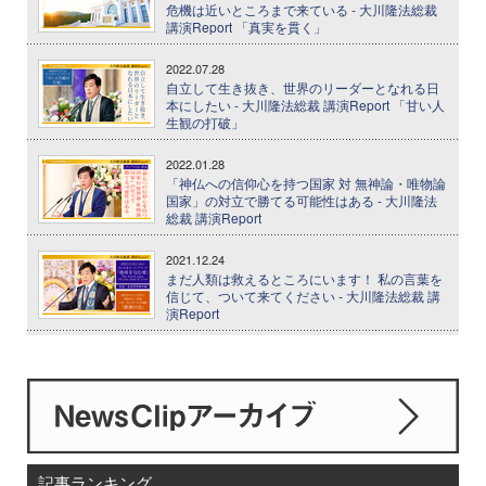
危機は近いところまで来ている - 大川隆法総裁
講演Report 「真実を貫く」
2022.07.28
自立して生き抜き、世界のリーダーとなれる日
本にしたい - 大川隆法総裁 講演Report 「甘い人
生観の打破」
2022.01.28
「神仏への信仰心を持つ国家 対 無神論・唯物論
国家」の対立で勝てる可能性はある - 大川隆法
総裁 講演Report
2021.12.24
まだ人類は救えるところにいます！ 私の言葉を
信じて、ついて来てください - 大川隆法総裁 講
演Report
記事ランキング