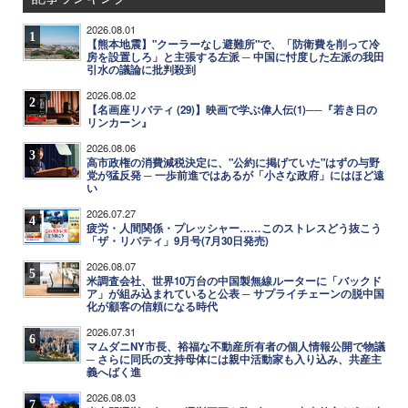
2026.08.01
1
【熊本地震】"クーラーなし避難所"で、「防衛費を削って冷
房を設置しろ」と主張する左派 ─ 中国に忖度した左派の我田
引水の議論に批判殺到
2026.08.02
2
【名画座リバティ (29)】映画で学ぶ偉人伝(1)──『若き日の
リンカーン』
2026.08.06
3
高市政権の消費減税決定に、"公約に掲げていた"はずの与野
党が猛反発 ─ 一歩前進ではあるが「小さな政府」にはほど遠
い
2026.07.27
4
疲労・人間関係・プレッシャー……このストレスどう抜こう
「ザ・リバティ」9月号(7月30日発売)
2026.08.07
5
米調査会社、世界10万台の中国製無線ルーターに「バックド
ア」が組み込まれていると公表 ─ サプライチェーンの脱中国
化が顧客の信頼になる時代
2026.07.31
6
マムダニNY市長、裕福な不動産所有者の個人情報公開で物議
─ さらに同氏の支持母体には親中活動家も入り込み、共産主
義へばく進
2026.08.03
7