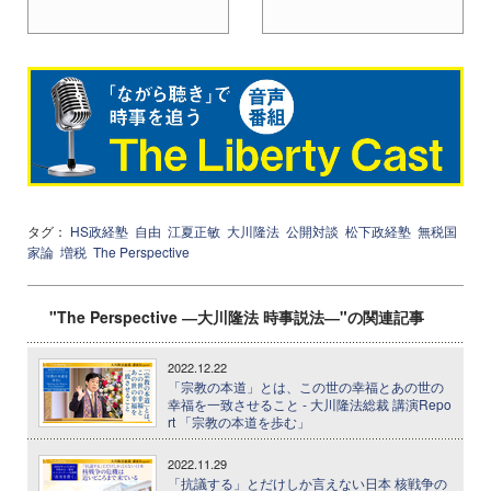
タグ：
HS政経塾
自由
江夏正敏
大川隆法
公開対談
松下政経塾
無税国
家論
増税
The Perspective
"The Perspective ―大川隆法 時事説法―"の関連記事
2022.12.22
「宗教の本道」とは、この世の幸福とあの世の
幸福を一致させること - 大川隆法総裁 講演Repo
rt 「宗教の本道を歩む」
2022.11.29
「抗議する」とだけしか言えない日本 核戦争の