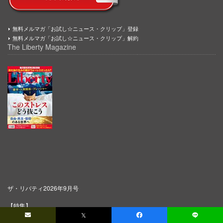
無料メルマガ「お試し☆ニュース・クリップ」登録
無料メルマガ「お試し☆ニュース・クリップ」解約
The Liberty Magazine
ザ・リバティ2026年9月号
【特集】
𝕏
◎ 疲労・人間関係・プレッシャー このストレスどう抜こう