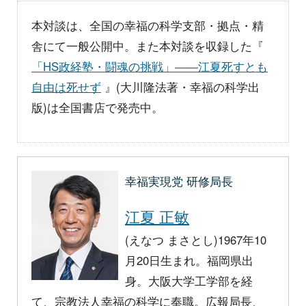
本対談は、全国の幸福の科学支部・拠点・精
舎にて一般公開中。また本対談を収録した『
「HS政経塾・闘魂の挑戦」――江夏死すとも
自由は死せず
』(大川隆法著・幸福の科学出
版)は全国書店で発売中。
幸福実現党 研修局長
江夏 正敏
(えなつ まさとし)1967年10
月20日生まれ。福岡県出
身。大阪大学工学部を経
て、宗教法人幸福の科学に奉職。広報局長、