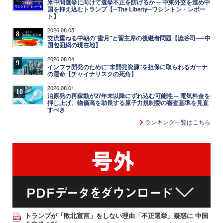
米中間選挙に向けて選挙不正を防げるか ─ 中東外交を進め中
国を抑え込むトランプ【─The Liberty─ワシントン・レポー
ト】
2026.08.05
8
交流重ねる中朝の"蜜月"と習主席の後継者問題【澁谷司──中
国包囲網の現在地】
2026.08.04
9
インフラ開発のために"未開発資源"を担保に取られるガーナ
の運命【チャイナリスクの死角】
2026.08.01
10
泊原発の再稼動が27年末以降にずれ込む可能性 ─ 電気料金を
押し上げ、物価高を助長する原子力規制委の審査基準を見直
すべき
ランキング一覧はこちら
トランプが「敗北宣言」をしない理由「不正選挙」疑惑に 中国