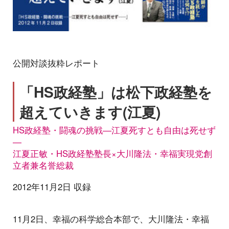
公開対談抜粋レポート
「HS政経塾」は松下政経塾を
超えていきます(江夏)
HS政経塾・闘魂の挑戦―江夏死すとも自由は死せず
―
江夏正敏・HS政経塾塾長×大川隆法・幸福実現党創
立者兼名誉総裁
2012年11月2日 収録
11月2日、幸福の科学総合本部で、大川隆法・幸福