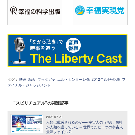
タグ：
映画
精舎
ブッダガヤ
エル・カンターレ像
2012年3月号記事
フ
ァイナル・ジャッジメント
"スピリチュアル"の関連記事
2026.07.29
人類は殲滅されるのか── 宇宙人のうち8、9割
が人類を護っている ─ 世界でただ一つの宇宙人
最深ファイル 71