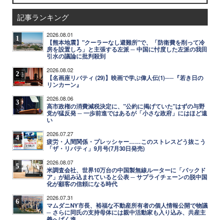
記事ランキング
2026.08.01
1
【熊本地震】"クーラーなし避難所"で、「防衛費を削って冷
房を設置しろ」と主張する左派 ─ 中国に忖度した左派の我田
引水の議論に批判殺到
2026.08.02
2
【名画座リバティ (29)】映画で学ぶ偉人伝(1)──『若き日の
リンカーン』
2026.08.06
3
高市政権の消費減税決定に、"公約に掲げていた"はずの与野
党が猛反発 ─ 一歩前進ではあるが「小さな政府」にはほど遠
い
2026.07.27
4
疲労・人間関係・プレッシャー……このストレスどう抜こう
「ザ・リバティ」9月号(7月30日発売)
2026.08.07
5
米調査会社、世界10万台の中国製無線ルーターに「バックド
ア」が組み込まれていると公表 ─ サプライチェーンの脱中国
化が顧客の信頼になる時代
2026.07.31
6
マムダニNY市長、裕福な不動産所有者の個人情報公開で物議
─ さらに同氏の支持母体には親中活動家も入り込み、共産主
義へばく進