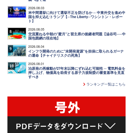
2026.08.03
7
米中間選挙に向けて選挙不正を防げるか ─ 中東外交を進め中
国を抑え込むトランプ【─The Liberty─ワシントン・レポー
ト】
2026.08.05
8
交流重ねる中朝の"蜜月"と習主席の後継者問題【澁谷司──中
国包囲網の現在地】
2026.08.04
9
インフラ開発のために"未開発資源"を担保に取られるガーナ
の運命【チャイナリスクの死角】
2026.08.01
10
泊原発の再稼動が27年末以降にずれ込む可能性 ─ 電気料金を
押し上げ、物価高を助長する原子力規制委の審査基準を見直
すべき
ランキング一覧はこちら