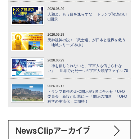
2026.06.29
人類よ、もう目を逸らすな！ トランプ怒涛のUF
O開示
2026.06.29
天御祖神の説く「武士道」が日本と世界を救う
─ 地域シリーズ 神奈川
2026.06.29
「神を信じられないと、宇宙人も信じられな
い」 ─ 世界でただ一つの宇宙人最深ファイル 70
2026.06.17
トランプ政権のUFO開示第3弾に合わせ「UFO
委員会」新設が話題に ─ 「開示の加速」「UFO
科学の主流化」に期待！