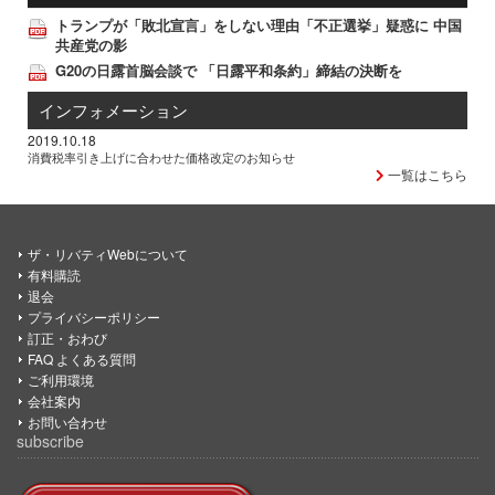
トランプが「敗北宣言」をしない理由「不正選挙」疑惑に 中国
共産党の影
G20の日露首脳会談で 「日露平和条約」締結の決断を
インフォメーション
2019.10.18
消費税率引き上げに合わせた価格改定のお知らせ
一覧はこちら
ザ・リバティWebについて
有料購読
退会
プライバシーポリシー
訂正・おわび
FAQ よくある質問
ご利用環境
会社案内
お問い合わせ
subscribe