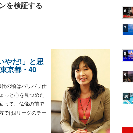
モンを検証する
6
7
8
いやだ!」と思
東京都・40
9
0代の頃はバリバリ仕
ちょっと心を見つめた
10
回って、仏像の前で
方ではJリーグのチー
。