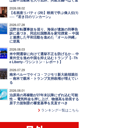
は親中活動家も入り込み、共産主義へばく進
2026.08.02
【名画座リバティ (29)】映画で学ぶ偉人伝(1)
──『若き日のリンカーン』
2026.07.28
辺野古転覆事故を巡り、海保が遺族の刑事告
訴に基づき、同志社国際高を家宅捜索 ─ 中国
と連携した平和活動を進めた「オール沖縄」
に逆風
2026.08.03
米中間選挙に向けて選挙不正を防げるか ─ 中
東外交を進め中国を抑え込むトランプ【─Th
e Liberty─ワシントン・レポート】
2026.07.29
南米ペルーでケイコ・フジモリ新大統領就任
─ 南米で親米・トランプ支持政権が増えてい
る
2026.08.01
泊原発の再稼動が27年末以降にずれ込む可能
性 ─ 電気料金を押し上げ、物価高を助長する
原子力規制委の審査基準を見直すべき
ランキング一覧はこちら