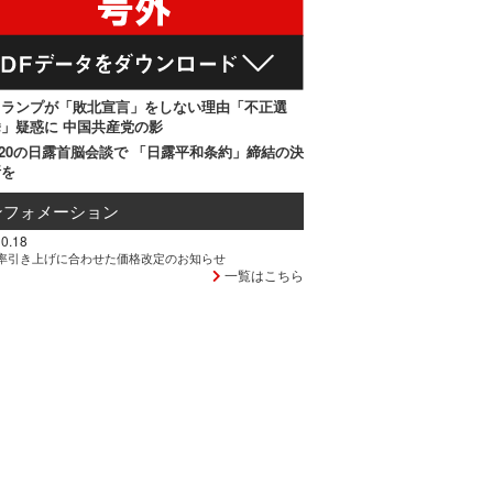
トランプが「敗北宣言」をしない理由「不正選
」疑惑に 中国共産党の影
20の日露首脳会談で 「日露平和条約」締結の決
断を
ンフォメーション
0.18
率引き上げに合わせた価格改定のお知らせ
一覧はこちら