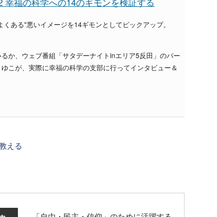
art2 幸福の科学への14のギモンを検証する
よくある"悪いイメージを14ギモンとしてピックアップ。
るか、ウェブ番組「サタデーナイトinエリア5反田」のパー
まゆこが、実際に幸福の科学の支部に行ってインタビュー＆
教える
「自由・民主・信仰」のために活躍する