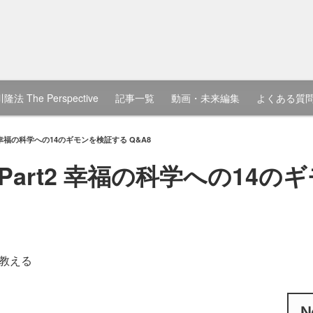
隆法 The Perspective
記事一覧
動画・未来編集
よくある質
t2 幸福の科学への14のギモンを検証する Q&A8
 Part2 幸福の科学への14
教える