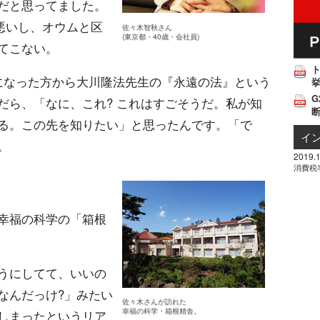
だと思ってました。
悪いし、オウムと区
佐々木智秋さん
(東京都・40歳・会社員)
てこない。
になった方から大川隆法先生の『永遠の法』という
挙
G
だら、「なに、これ? これはすごそうだ。私が知
る。この先を知りたい」と思ったんです。「で
イ
。
2019.1
消費税
幸福の科学の「箱根
うにしてて、いいの
なんだっけ?」みたい
佐々木さんが訪れた
幸福の科学・箱根精舎。
しまったというリア