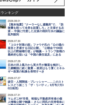
事ランキング
2026.08.01
【熊本地震】"クーラーなし避難所"で、「防
衛費を削って冷房を設置しろ」と主張する左
派 ─ 中国に忖度した左派の我田引水の議論に
批判殺到
2026.07.30
「コロナ対策の顔」ファウチ氏の「公の場の
発言と矛盾する日記公開」「公聴会で100回
以上の黙秘権行使」が物議 ─ トランプ政権の
最終的な狙いは「中国の責任追及」にある
2026.07.29
日本の洋上風力から英大手が撤退を検討し、
三菱離脱に続く激震 ─ 政府はもう潔くエネル
ギー政策の転換を表明すべき
2026.07.27
疲労・人間関係・プレッシャー……このスト
レスどう抜こう「ザ・リバティ」9月号(7月3
0日発売)
2026.07.31
マムダニNY市長、裕福な不動産所有者の個
人情報公開で物議 ─ さらに同氏の支持母体に