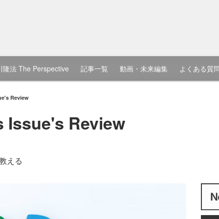
隆法 The Perspective
記事一覧
動画・未来編集
よくある質
's Review
ssue's Review
教える