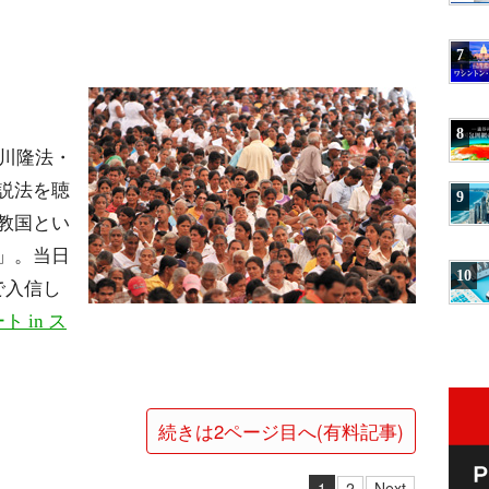
7
8
大川隆法・
説法を聴
9
教国とい
」。当日
10
で入信し
 in ス
続きは2ページ目へ(有料記事)
1
2
Next