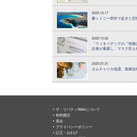
2025.12.17
豪シドニー郊外で起きた悲
2025.10.02
「ウィキペディアの『情報
設者が暴露し、マスク氏も代
2025.07.31
カムチャツカ地震、新燃岳
ザ・リバティWebについて
有料購読
退会
プライバシーポリシー
訂正・おわび