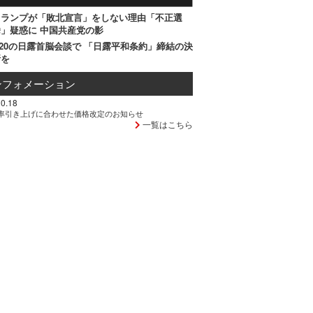
トランプが「敗北宣言」をしない理由「不正選
」疑惑に 中国共産党の影
20の日露首脳会談で 「日露平和条約」締結の決
断を
ンフォメーション
0.18
率引き上げに合わせた価格改定のお知らせ
一覧はこちら