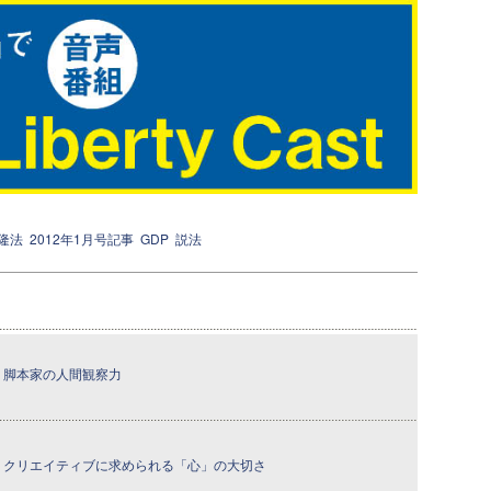
隆法
2012年1月号記事
GDP
説法
 ─ 脚本家の人間観察力
回] ─ クリエイティブに求められる「心」の大切さ