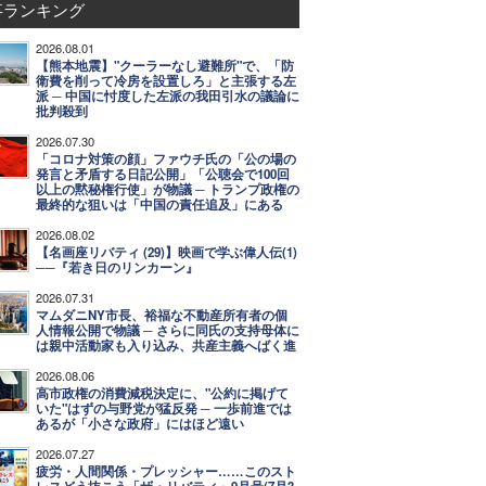
事ランキング
2026.08.01
【熊本地震】"クーラーなし避難所"で、「防
衛費を削って冷房を設置しろ」と主張する左
派 ─ 中国に忖度した左派の我田引水の議論に
批判殺到
2026.07.30
「コロナ対策の顔」ファウチ氏の「公の場の
発言と矛盾する日記公開」「公聴会で100回
以上の黙秘権行使」が物議 ─ トランプ政権の
最終的な狙いは「中国の責任追及」にある
2026.08.02
【名画座リバティ (29)】映画で学ぶ偉人伝(1)
──『若き日のリンカーン』
2026.07.31
マムダニNY市長、裕福な不動産所有者の個
人情報公開で物議 ─ さらに同氏の支持母体に
は親中活動家も入り込み、共産主義へばく進
2026.08.06
高市政権の消費減税決定に、"公約に掲げて
いた"はずの与野党が猛反発 ─ 一歩前進では
あるが「小さな政府」にはほど遠い
2026.07.27
疲労・人間関係・プレッシャー……このスト