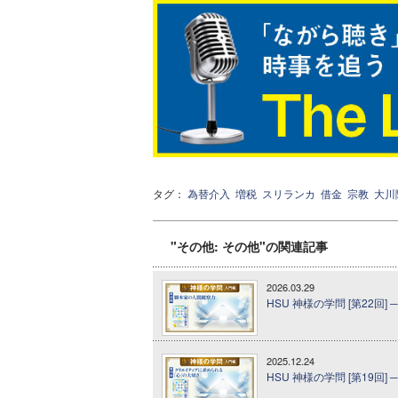
タグ：
為替介入
増税
スリランカ
借金
宗教
大川
"その他: その他"の関連記事
2026.03.29
HSU 神様の学問 [第22回]
2025.12.24
HSU 神様の学問 [第19