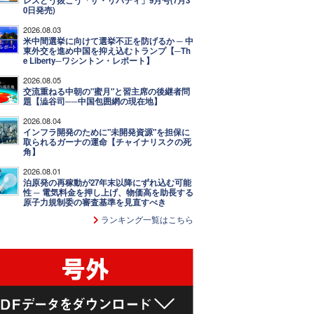
レスどう抜こう「ザ・リバティ」9月号(7月3
0日発売)
2026.08.03
米中間選挙に向けて選挙不正を防げるか ─ 中
東外交を進め中国を抑え込むトランプ【─Th
e Liberty─ワシントン・レポート】
2026.08.05
交流重ねる中朝の"蜜月"と習主席の後継者問
題【澁谷司──中国包囲網の現在地】
2026.08.04
インフラ開発のために"未開発資源"を担保に
取られるガーナの運命【チャイナリスクの死
角】
2026.08.01
泊原発の再稼動が27年末以降にずれ込む可能
性 ─ 電気料金を押し上げ、物価高を助長する
原子力規制委の審査基準を見直すべき
ランキング一覧はこちら