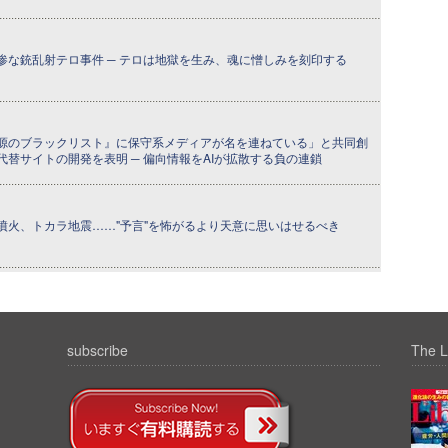
惨な銃乱射テロ事件 ─ テロは地獄を生み、魂に憎しみを刻印する
源のブラックリスト』に保守系メディアが名を連ねている」と共同創
替サイトの開発を表明 ─ 偏向情報をAIが拡散する負の連鎖
噴火、トカラ地震……"予言"を怖がるより天意に思いはせるべき
subscribe
The L