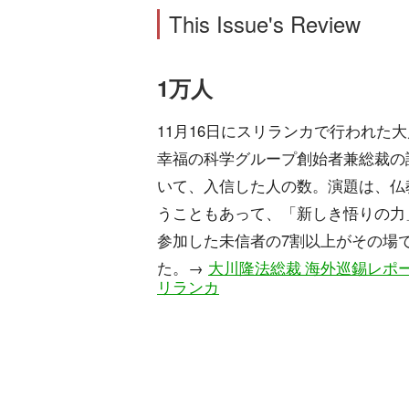
This Issue's Review
1万人
11月16日にスリランカで行われた
幸福の科学グループ創始者兼総裁の
いて、入信した人の数。演題は、仏
うこともあって、「新しき悟りの力
参加した未信者の7割以上がその場
た。→
大川隆法総裁 海外巡錫レポート
リランカ