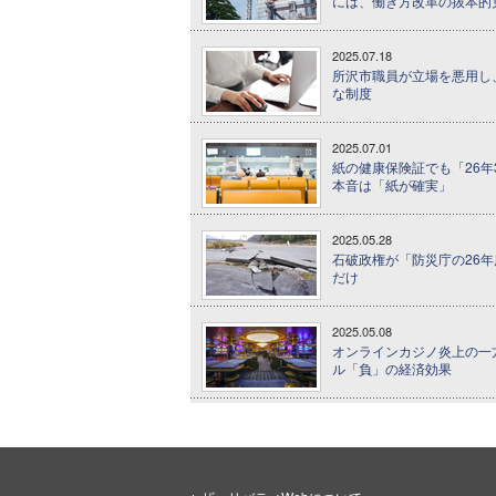
には、働き方改革の抜本的
2025.07.18
所沢市職員が立場を悪用し
な制度
2025.07.01
紙の健康保険証でも「26年
本音は「紙が確実」
2025.05.28
石破政権が「防災庁の26年
だけ
2025.05.08
オンラインカジノ炎上の一方
ル「負」の経済効果