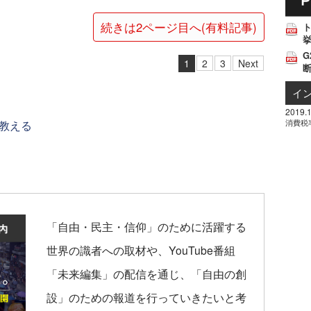
続きは2ページ目へ(有料記事)
挙
G
1
2
3
Next
イ
2019.1
消費税
教える
「自由・民主・信仰」のために活躍する
世界の識者への取材や、YouTube番組
「未来編集」の配信を通じ、「自由の創
設」のための報道を行っていきたいと考