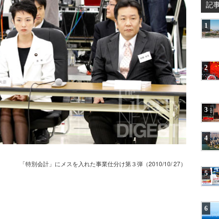
記
1
2
3
4
「特別会計」にメスを入れた事業仕分け第３弾（2010/10/
27）
5
6