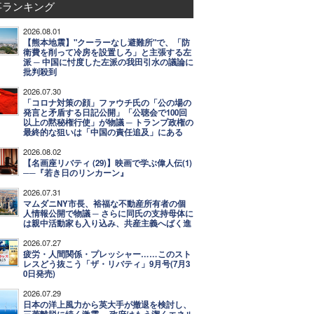
事ランキング
2026.08.01
【熊本地震】"クーラーなし避難所"で、「防
衛費を削って冷房を設置しろ」と主張する左
派 ─ 中国に忖度した左派の我田引水の議論に
批判殺到
2026.07.30
「コロナ対策の顔」ファウチ氏の「公の場の
発言と矛盾する日記公開」「公聴会で100回
以上の黙秘権行使」が物議 ─ トランプ政権の
最終的な狙いは「中国の責任追及」にある
2026.08.02
【名画座リバティ (29)】映画で学ぶ偉人伝(1)
──『若き日のリンカーン』
2026.07.31
マムダニNY市長、裕福な不動産所有者の個
人情報公開で物議 ─ さらに同氏の支持母体に
は親中活動家も入り込み、共産主義へばく進
2026.07.27
疲労・人間関係・プレッシャー……このスト
レスどう抜こう「ザ・リバティ」9月号(7月3
0日発売)
2026.07.29
日本の洋上風力から英大手が撤退を検討し、