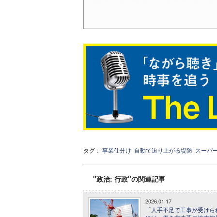
タグ：
事業仕分け
自動で迫り上がる堤防
スーパ
"政治: 行政"の関連記事
2026.01.17
「人手不足で工事が受けら