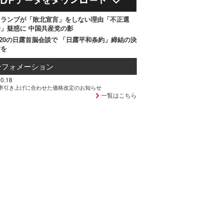
トランプが「敗北宣言」をしない理由「不正選
」疑惑に 中国共産党の影
20の日露首脳会談で 「日露平和条約」締結の決
断を
ンフォメーション
0.18
率引き上げに合わせた価格改定のお知らせ
一覧はこちら