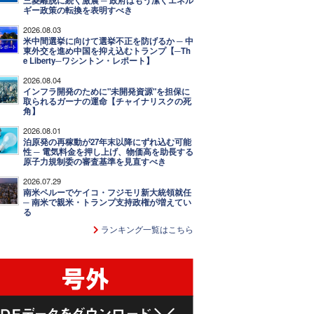
三菱離脱に続く激震 ─ 政府はもう潔くエネル
ギー政策の転換を表明すべき
2026.08.03
米中間選挙に向けて選挙不正を防げるか ─ 中
東外交を進め中国を抑え込むトランプ【─Th
e Liberty─ワシントン・レポート】
2026.08.04
インフラ開発のために"未開発資源"を担保に
取られるガーナの運命【チャイナリスクの死
角】
2026.08.01
泊原発の再稼動が27年末以降にずれ込む可能
性 ─ 電気料金を押し上げ、物価高を助長する
原子力規制委の審査基準を見直すべき
2026.07.29
南米ペルーでケイコ・フジモリ新大統領就任
─ 南米で親米・トランプ支持政権が増えてい
る
ランキング一覧はこちら