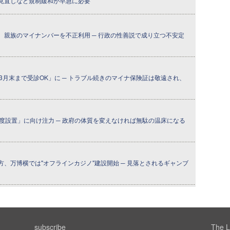
見直しなど規制緩和が早急に必要
、親族のマイナンバーを不正利用 ─ 行政の性善説で成り立つ不安定
3月末まで受診OK」に ─ トラブル続きのマイナ保険証は敬遠され、
度設置」に向け注力 ─ 政府の体質を変えなければ無駄の温床になる
、万博横では"オフラインカジノ"建設開始 ─ 見落とされるギャンブ
subscribe
The L