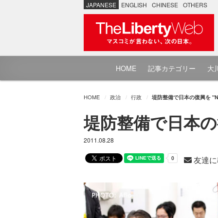
JAPANESE
ENGLISH
CHINESE
OTHERS
HOME
記事カテゴリー
大川
HOME
政治
行政
堤防整備で日本の復興を "N
堤防整備で日本の復
2011.08.28
友達に