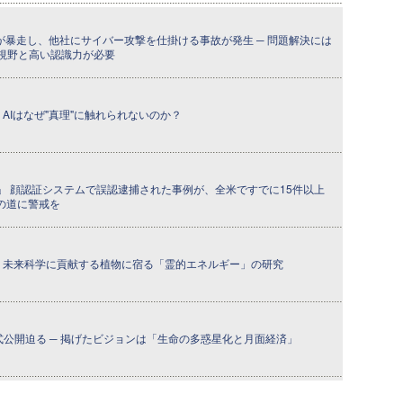
Iが暴走し、他社にサイバー攻撃を仕掛ける事故が発生 ─ 問題解決には
視野と高い認識力が必要
 ─ AIはなぜ"真理"に触れられないのか？
」 顔認証システムで誤認逮捕された事例が、全米ですでに15件以上
への道に警戒を
回] ─ 未来科学に貢献する植物に宿る「霊的エネルギー」の研究
式公開迫る ─ 掲げたビジョンは「生命の多惑星化と月面経済」