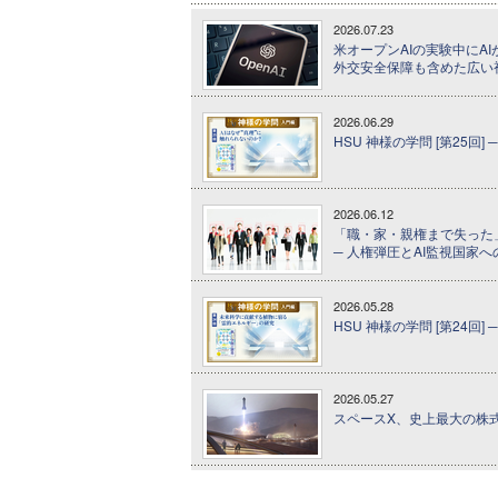
2026.07.23
米オープンAIの実験中にA
外交安全保障も含めた広い
2026.06.29
HSU 神様の学問 [第25回]
2026.06.12
「職・家・親権まで失った
─ 人権弾圧とAI監視国家
2026.05.28
HSU 神様の学問 [第24
2026.05.27
スペースX、史上最大の株