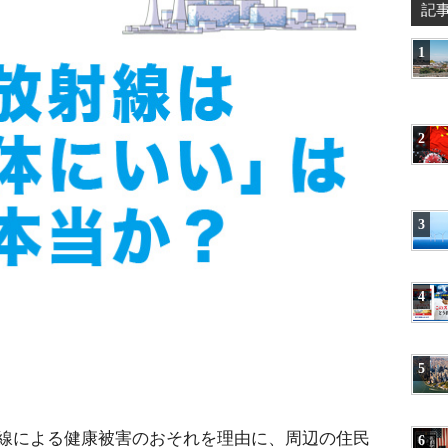
記
1
2
3
4
5
線による健康被害のおそれを理由に、周辺の住民
6