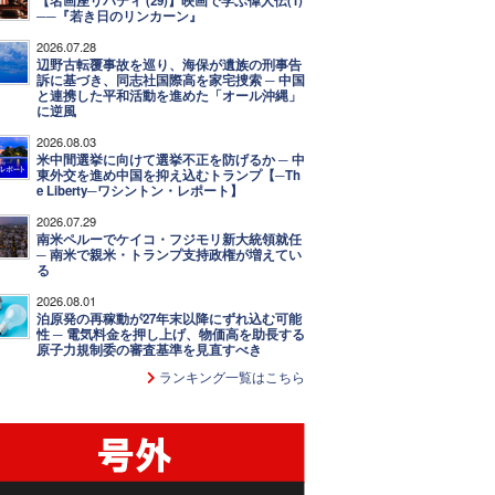
【名画座リバティ (29)】映画で学ぶ偉人伝(1)
──『若き日のリンカーン』
2026.07.28
辺野古転覆事故を巡り、海保が遺族の刑事告
訴に基づき、同志社国際高を家宅捜索 ─ 中国
と連携した平和活動を進めた「オール沖縄」
に逆風
2026.08.03
米中間選挙に向けて選挙不正を防げるか ─ 中
東外交を進め中国を抑え込むトランプ【─Th
e Liberty─ワシントン・レポート】
2026.07.29
南米ペルーでケイコ・フジモリ新大統領就任
─ 南米で親米・トランプ支持政権が増えてい
る
2026.08.01
泊原発の再稼動が27年末以降にずれ込む可能
性 ─ 電気料金を押し上げ、物価高を助長する
原子力規制委の審査基準を見直すべき
ランキング一覧はこちら