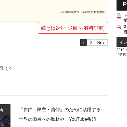
※山岡聖典教授、柴田徳思名誉教授
挙
G
続きは2ページ目へ(有料記事)
イ
1
2
Next
2019.1
消費税
教える
「自由・民主・信仰」のために活躍する
世界の識者への取材や、YouTube番組