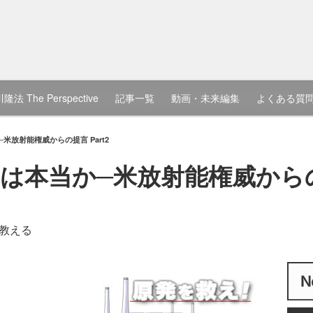
隆法 The Perspective
記事一覧
動画・未来編集
よくある質
米放射能権威からの提言 Part2
本当か─米放射能権威からの提
教える