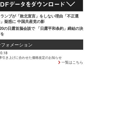
トランプが「敗北宣言」をしない理由「不正選
」疑惑に 中国共産党の影
20の日露首脳会談で 「日露平和条約」締結の決
断を
ンフォメーション
0.18
率引き上げに合わせた価格改定のお知らせ
一覧はこちら