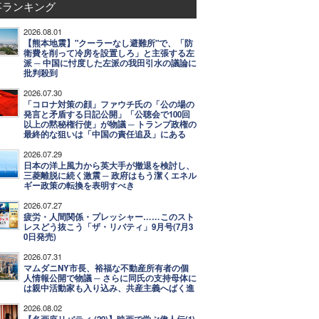
事ランキング
2026.08.01
【熊本地震】"クーラーなし避難所"で、「防
衛費を削って冷房を設置しろ」と主張する左
派 ─ 中国に忖度した左派の我田引水の議論に
批判殺到
2026.07.30
「コロナ対策の顔」ファウチ氏の「公の場の
発言と矛盾する日記公開」「公聴会で100回
以上の黙秘権行使」が物議 ─ トランプ政権の
最終的な狙いは「中国の責任追及」にある
2026.07.29
日本の洋上風力から英大手が撤退を検討し、
三菱離脱に続く激震 ─ 政府はもう潔くエネル
ギー政策の転換を表明すべき
2026.07.27
疲労・人間関係・プレッシャー……このスト
レスどう抜こう「ザ・リバティ」9月号(7月3
0日発売)
2026.07.31
マムダニNY市長、裕福な不動産所有者の個
人情報公開で物議 ─ さらに同氏の支持母体に
は親中活動家も入り込み、共産主義へばく進
2026.08.02