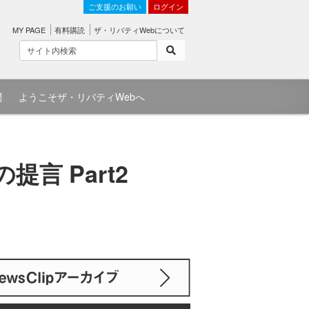
ご支援のお願い
ログイン
MY PAGE
有料購読
ザ・リバティWebについて
問
ようこそザ・リバティWebへ
言 Part2