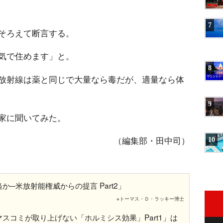
7
そろえて断言する。
気で住めます」と。
8
放射線は薬と同じで大量なら毒だが、適量なら体
9
家に聞いてみた。
（編集部・田中司）
10
─米放射能権威からの提言 Part2」
※トーマス・Ｄ・ラッキー博士
スコミが取り上げない「ホルミシス効果」Part1」は