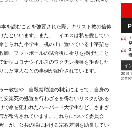
連の本を読むことを強要された際、キリスト教の信仰
けたといいます。また、「イエスは私を愛してい
挙
命じられた小学生、机の上に置いている十字架を
G
教師、フットボールの試合後に祈りを捧げたこと
で新型コロナウイルスのワクチン接種を拒否した
イ
りした軍人などの事例が紹介されています。
2019.1
消費税
ゥー教徒や、自殺幇助法の制定によって、自身の
て安楽死の処置を行わざるを得ないリスクがある
けで命を狙われたハーバード大学生など、さまざ
言が報告されています。これらについて委員会
釈」が、公共の場における宗教差別を助長してい