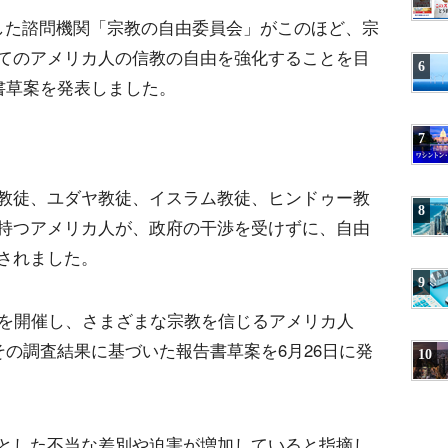
した諮問機関「宗教の自由委員会」がこのほど、宗
てのアメリカ人の信教の自由を強化することを目
6
書草案を発表しました。
7
教徒、ユダヤ教徒、イスラム教徒、ヒンドゥー教
8
持つアメリカ人が、政府の干渉を受けずに、自由
されました。
9
会を開催し、さまざまな宗教を信じるアメリカ人
その調査結果に基づいた報告書草案を6月26日に発
10
とした不当な差別や迫害が増加していると指摘し