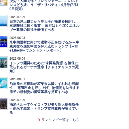
疲労・人間関係・プレッシャー……このスト
レスどう抜こう「ザ・リバティ」9月号(7月3
0日発売)
2026.07.29
日本の洋上風力から英大手が撤退を検討し、
三菱離脱に続く激震 ─ 政府はもう潔くエネル
ギー政策の転換を表明すべき
2026.08.03
米中間選挙に向けて選挙不正を防げるか ─ 中
東外交を進め中国を抑え込むトランプ【─Th
e Liberty─ワシントン・レポート】
2026.08.04
インフラ開発のために"未開発資源"を担保に
取られるガーナの運命【チャイナリスクの死
角】
2026.08.01
泊原発の再稼動が27年末以降にずれ込む可能
性 ─ 電気料金を押し上げ、物価高を助長する
原子力規制委の審査基準を見直すべき
2026.07.29
南米ペルーでケイコ・フジモリ新大統領就任
─ 南米で親米・トランプ支持政権が増えてい
る
ランキング一覧はこちら