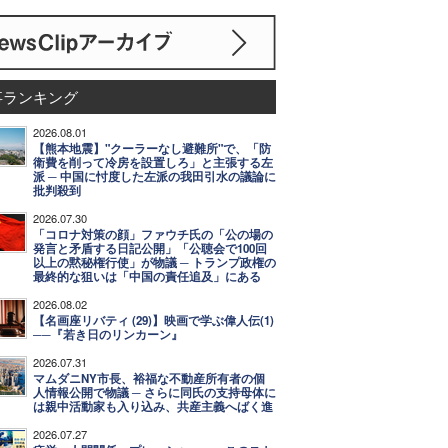
事ランキング
2026.08.01
【熊本地震】"クーラーなし避難所"で、「防
衛費を削って冷房を設置しろ」と主張する左
派 ─ 中国に忖度した左派の我田引水の議論に
批判殺到
2026.07.30
「コロナ対策の顔」ファウチ氏の「公の場の
発言と矛盾する日記公開」「公聴会で100回
以上の黙秘権行使」が物議 ─ トランプ政権の
最終的な狙いは「中国の責任追及」にある
2026.08.02
【名画座リバティ (29)】映画で学ぶ偉人伝(1)
──『若き日のリンカーン』
2026.07.31
マムダニNY市長、裕福な不動産所有者の個
人情報公開で物議 ─ さらに同氏の支持母体に
は親中活動家も入り込み、共産主義へばく進
2026.07.27