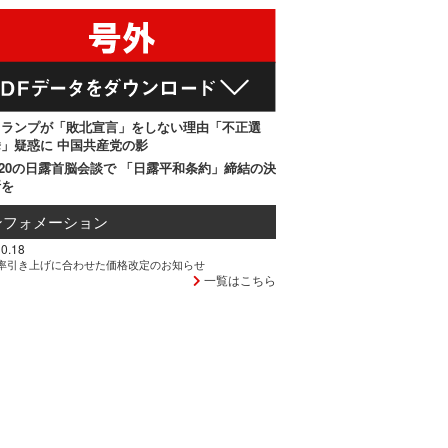
トランプが「敗北宣言」をしない理由「不正選
」疑惑に 中国共産党の影
20の日露首脳会談で 「日露平和条約」締結の決
断を
ンフォメーション
0.18
率引き上げに合わせた価格改定のお知らせ
一覧はこちら