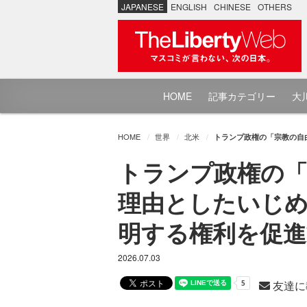
JAPANESE
ENGLISH
CHINESE
OTHERS
HOME
記事カテゴリー
大川
HOME
世界
北米
トランプ政権の「宗教の自
トランプ政権の「
理由としたいじめ
明する権利を促進
2026.07.03
友達に