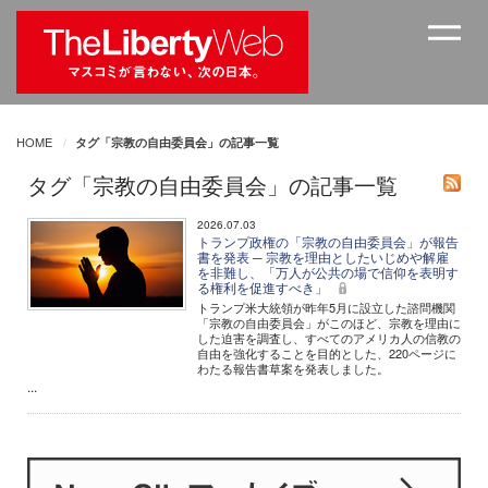
HOME
タグ「宗教の自由委員会」の記事一覧
タグ「宗教の自由委員会」の記事一覧
2026.07.03
トランプ政権の「宗教の自由委員会」が報告
書を発表 ─ 宗教を理由としたいじめや解雇
を非難し、「万人が公共の場で信仰を表明す
る権利を促進すべき」
トランプ米大統領が昨年5月に設立した諮問機関
「宗教の自由委員会」がこのほど、宗教を理由に
した迫害を調査し、すべてのアメリカ人の信教の
自由を強化することを目的とした、220ページに
わたる報告書草案を発表しました。
...