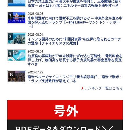
日本の洋上風力から英大手が撤退を検討し、三菱離脱に続く
激震 ─ 政府はもう潔くエネルギー政策の転換を表明すべき
2026.08.03
7
米中間選挙に向けて選挙不正を防げるか ─ 中東外交を進め中
国を抑え込むトランプ【─The Liberty─ワシントン・レポー
ト】
2026.08.04
8
インフラ開発のために"未開発資源"を担保に取られるガーナ
の運命【チャイナリスクの死角】
2026.08.01
9
泊原発の再稼動が27年末以降にずれ込む可能性 ─ 電気料金を
押し上げ、物価高を助長する原子力規制委の審査基準を見直
すべき
2026.07.29
10
南米ペルーでケイコ・フジモリ新大統領就任 ─ 南米で親米・
トランプ支持政権が増えている
ランキング一覧はこちら