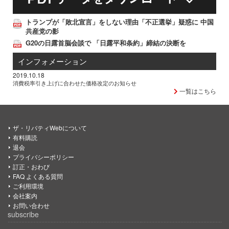
トランプが「敗北宣言」をしない理由「不正選挙」疑惑に 中国
共産党の影
G20の日露首脳会談で 「日露平和条約」締結の決断を
インフォメーション
2019.10.18
消費税率引き上げに合わせた価格改定のお知らせ
一覧はこちら
ザ・リバティWebについて
有料購読
退会
プライバシーポリシー
訂正・おわび
FAQ よくある質問
ご利用環境
会社案内
お問い合わせ
subscribe