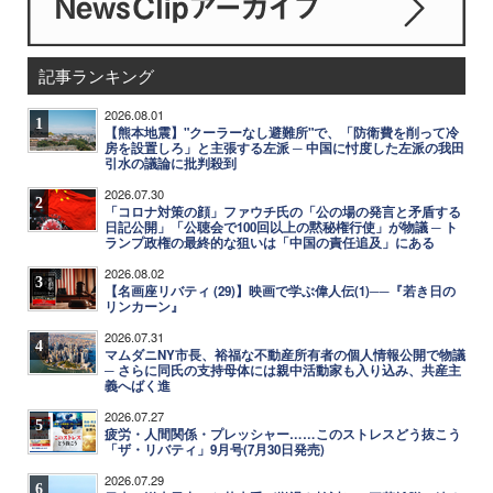
記事ランキング
2026.08.01
1
【熊本地震】"クーラーなし避難所"で、「防衛費を削って冷
房を設置しろ」と主張する左派 ─ 中国に忖度した左派の我田
引水の議論に批判殺到
2026.07.30
2
「コロナ対策の顔」ファウチ氏の「公の場の発言と矛盾する
日記公開」「公聴会で100回以上の黙秘権行使」が物議 ─ ト
ランプ政権の最終的な狙いは「中国の責任追及」にある
2026.08.02
3
【名画座リバティ (29)】映画で学ぶ偉人伝(1)──『若き日の
リンカーン』
2026.07.31
4
マムダニNY市長、裕福な不動産所有者の個人情報公開で物議
─ さらに同氏の支持母体には親中活動家も入り込み、共産主
義へばく進
2026.07.27
5
疲労・人間関係・プレッシャー……このストレスどう抜こう
「ザ・リバティ」9月号(7月30日発売)
2026.07.29
6