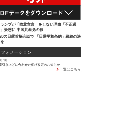
トランプが「敗北宣言」をしない理由「不正選
」疑惑に 中国共産党の影
20の日露首脳会談で 「日露平和条約」締結の決
断を
ンフォメーション
0.18
率引き上げに合わせた価格改定のお知らせ
一覧はこちら