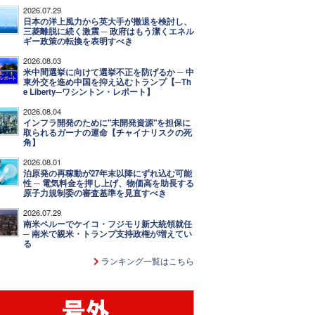
2026.07.29
日本の洋上風力から英大手が撤退を検討し、
三菱離脱に続く激震 ─ 政府はもう潔くエネル
ギー政策の転換を表明すべき
2026.08.03
米中間選挙に向けて選挙不正を防げるか ─ 中
東外交を進め中国を抑え込むトランプ【─Th
e Liberty─ワシントン・レポート】
2026.08.04
インフラ開発のために"未開発資源"を担保に
取られるガーナの運命【チャイナリスクの死
角】
2026.08.01
泊原発の再稼動が27年末以降にずれ込む可能
性 ─ 電気料金を押し上げ、物価高を助長する
原子力規制委の審査基準を見直すべき
2026.07.29
南米ペルーでケイコ・フジモリ新大統領就任
─ 南米で親米・トランプ支持政権が増えてい
る
ランキング一覧はこちら