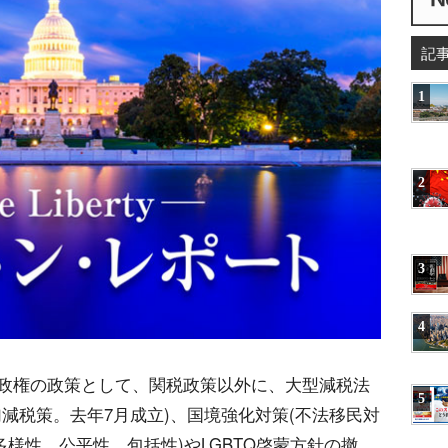
記
1
2
3
4
政権の政策として、関税政策以外に、大型減税法
5
減税策。去年7月成立)、国境強化対策(不法移民対
(多様性、公平性、包括性)やLGBTQ啓蒙方針の撤