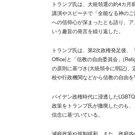
トランプ氏は、大統領選の約4カ月前
講演やスピーチで「全能なる神のご加護」("Th
への信仰心が深まったとも語り、ア
いう趣旨の発言を繰り返した。
トランプ氏は、第2次政権発足後、「ホワイ
Office)と「信教の自由委員会」(Relig
の原則に基づき(大統領令に明記)
校や行政機関などから信教の自由を
バイデン政権時代に浸透したLGB
政策をトランプ氏が撤廃したのも、
信念に基づいている。
減税政策や規制緩和、また、政府内