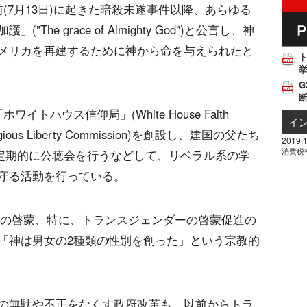
(7月13日)に起きた暗殺未遂事件以降、あらゆる
e grace of Almighty God")と公言し、神
メリカを再建するために神から命を与えられたと
挙
G
トハウス信仰局」(White House Faith
イ
ious Liberty Commission)を創設し、建国の父たち
2019.1
消費税
、定期的に公聴会を行うなどして、リベラル系の学
守る活動を行っている。
TQの啓蒙、特に、トランスジェンダーの啓蒙促進の
「神は男女の2種類の性別を創った」という宗教的
の無駄や不正をなくす政府改革も、以前からトラ