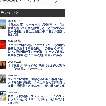
事ランキング
2026.08.01
【熊本地震】"クーラーなし避難所"で、「防
衛費を削って冷房を設置しろ」と主張する左
派 ─ 中国に忖度した左派の我田引水の議論に
批判殺到
2026.07.30
「コロナ対策の顔」ファウチ氏の「公の場の
発言と矛盾する日記公開」「公聴会で100回
以上の黙秘権行使」が物議 ─ トランプ政権の
最終的な狙いは「中国の責任追及」にある
2026.08.02
【名画座リバティ (29)】映画で学ぶ偉人伝(1)
──『若き日のリンカーン』
2026.07.31
マムダニNY市長、裕福な不動産所有者の個
人情報公開で物議 ─ さらに同氏の支持母体に
は親中活動家も入り込み、共産主義へばく進
2026.07.27
疲労・人間関係・プレッシャー……このスト
レスどう抜こう「ザ・リバティ」9月号(7月3
0日発売)