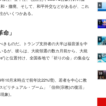
6
緩和・撤廃、そして、和平外交などがあるが、これ
柱がいくつかある。
7
革命」
8
べきものだ。トランプ支持者の大半は福音派を中
いるが、彼らは、大統領選の数カ月前から、大統
9
warfare")と位置付け、全国各地で「祈りの会」の集会な
10
4年10月末時点で前年比22%増)、若者を中心に教
スピリチュアル・ブーム」「信仰(宗教)の復活」
現象)。