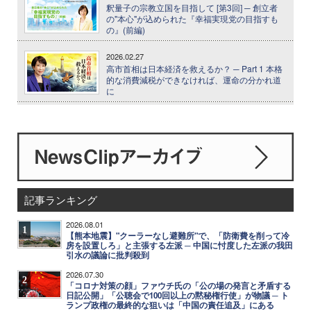
釈量子の宗教立国を目指して [第3回] ─ 創立者
の"本心"が込められた『幸福実現党の目指すも
の』(前編)
2026.02.27
高市首相は日本経済を救えるか？ ─ Part 1 本格
的な消費減税ができなければ、運命の分かれ道
に
記事ランキング
2026.08.01
1
【熊本地震】"クーラーなし避難所"で、「防衛費を削って冷
房を設置しろ」と主張する左派 ─ 中国に忖度した左派の我田
引水の議論に批判殺到
2026.07.30
2
「コロナ対策の顔」ファウチ氏の「公の場の発言と矛盾する
日記公開」「公聴会で100回以上の黙秘権行使」が物議 ─ ト
ランプ政権の最終的な狙いは「中国の責任追及」にある