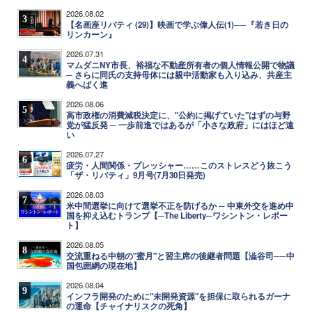
2026.08.02
3
【名画座リバティ (29)】映画で学ぶ偉人伝(1)──『若き日の
リンカーン』
2026.07.31
4
マムダニNY市長、裕福な不動産所有者の個人情報公開で物議
─ さらに同氏の支持母体には親中活動家も入り込み、共産主
義へばく進
2026.08.06
5
高市政権の消費減税決定に、"公約に掲げていた"はずの与野
党が猛反発 ─ 一歩前進ではあるが「小さな政府」にはほど遠
い
2026.07.27
6
疲労・人間関係・プレッシャー……このストレスどう抜こう
「ザ・リバティ」9月号(7月30日発売)
2026.08.03
7
米中間選挙に向けて選挙不正を防げるか ─ 中東外交を進め中
国を抑え込むトランプ【─The Liberty─ワシントン・レポー
ト】
2026.08.05
8
交流重ねる中朝の"蜜月"と習主席の後継者問題【澁谷司──中
国包囲網の現在地】
2026.08.04
9
インフラ開発のために"未開発資源"を担保に取られるガーナ
の運命【チャイナリスクの死角】