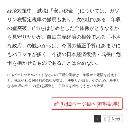
経済対策中、減税(「安い税金」)については、ガソ
リン税暫定税率の撤廃もあり、次の山である「年収
の壁突破」(*1)をはじめとした全体像がどうなるか
を見守りたいが、自由主義経済の根幹である「小さ
な政府」の観点からは、今回の補正予算はあまりに
もバラマキが多く、今後の日本経済復活・成長に危
惧を抱かせるものであることは否めない。
(*1)パートやアルバイトなどの非正規労働者は、年収が一定額を超える
と、税金や社会保険料の負担が増え、(手取りが減る。そのため、基準と
なる年収のライン(壁)を調整し、手取りを増やそうという政策。
続きは2ページ目へ(有料記事)
1
2
Next