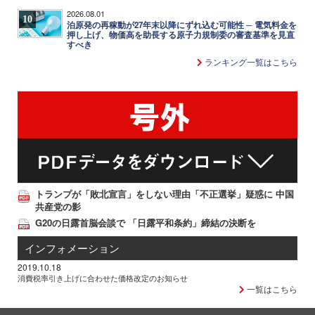
2026.08.01
10
泊原発の再稼動が27年末以降にずれ込む可能性 ─ 電気料金を
押し上げ、物価高を助長する原子力規制委の審査基準を見直
すべき
ランキング一覧はこちら
トランプが「敗北宣言」をしない理由「不正選挙」疑惑に 中国
共産党の影
G20の日露首脳会談で 「日露平和条約」締結の決断を
インフォメーション
2019.10.18
消費税率引き上げに合わせた価格改定のお知らせ
一覧はこちら