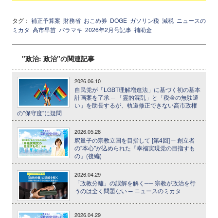
タグ：
補正予算案
財務省
おこめ券
DOGE
ガソリン税
減税
ニュースの
ミカタ
高市早苗
バラマキ
2026年2月号記事
補助金
"政治: 政治"の関連記事
2026.06.10
自民党が「LGBT理解増進法」に基づく初の基本
計画案を了承 ─ 「霊的混乱」と「税金の無駄遣
い」を助長するが、軌道修正できない高市政権
の"保守度"に疑問
2026.05.28
釈量子の宗教立国を目指して [第4回] ─ 創立者
の"本心"が込められた『幸福実現党の目指すも
の』(後編)
2026.04.29
「政教分離」の誤解を解く── 宗教が政治を行
うのは全く問題ない ─ ニュースのミカタ
2026.04.29