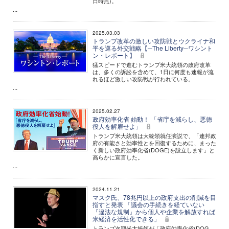
日時点)。
...
2025.03.03
トランプ改革の激しい攻防戦とウクライナ和
平を巡る外交戦略【─The Liberty─ワシント
ン・レポート】
猛スピードで進むトランプ米大統領の政府改革
は、多くの訴訟を含めて、1日に何度も速報が流
れるほど激しい攻防戦が行われている。
...
2025.02.27
政府効率化省 始動！ 「省庁を減らし、悪徳
役人を解雇せよ」
トランプ米大統領は大統領就任演説で、「連邦政
府の有能さと効率性とを回復するために、まった
く新しい政府効率化省(DOGE)を設立します」と
高らかに宣言した。
...
2024.11.21
マスク氏、78兆円以上の政府支出の削減を目
指すと発表 「議会の手続きを経ていない
『違法な規制』から個人や企業を解放すれば
米経済を活性化できる」
トランプ次期米大統領が「政府効率化省(DOG