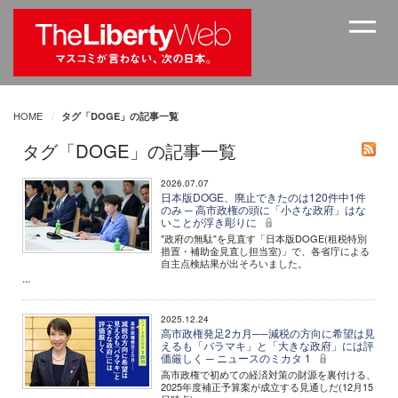
HOME
タグ「DOGE」の記事一覧
タグ「DOGE」の記事一覧
2026.07.07
日本版DOGE、廃止できたのは120件中1件
のみ ─ 高市政権の頭に「小さな政府」はな
いことが浮き彫りに
"政府の無駄"を見直す「日本版DOGE(租税特別
措置・補助金見直し担当室)」で、各省庁による
自主点検結果が出そろいました。
...
2025.12.24
高市政権発足2カ月──減税の方向に希望は見
えるも「バラマキ」と「大きな政府」には評
価厳しく ─ ニュースのミカタ 1
高市政権で初めての経済対策の財源を裏付ける、
2025年度補正予算案が成立する見通しだ(12月15