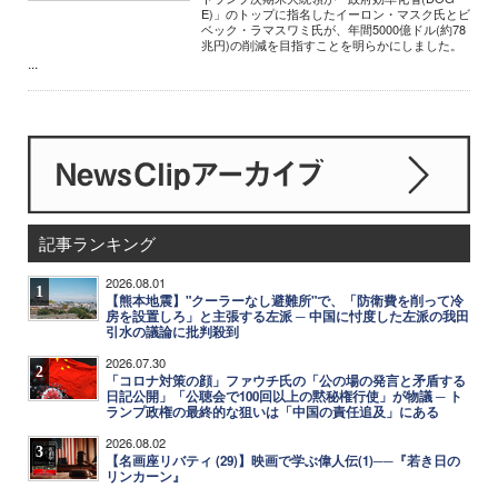
E)」のトップに指名したイーロン・マスク氏とビ
ベック・ラマスワミ氏が、年間5000億ドル(約78
兆円)の削減を目指すことを明らかにしました。
...
記事ランキング
2026.08.01
1
【熊本地震】"クーラーなし避難所"で、「防衛費を削って冷
房を設置しろ」と主張する左派 ─ 中国に忖度した左派の我田
引水の議論に批判殺到
2026.07.30
2
「コロナ対策の顔」ファウチ氏の「公の場の発言と矛盾する
日記公開」「公聴会で100回以上の黙秘権行使」が物議 ─ ト
ランプ政権の最終的な狙いは「中国の責任追及」にある
2026.08.02
3
【名画座リバティ (29)】映画で学ぶ偉人伝(1)──『若き日の
リンカーン』