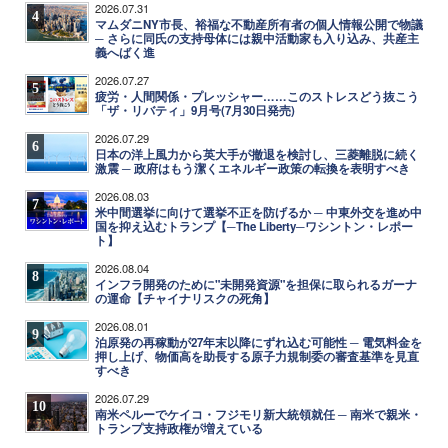
2026.07.31
4
マムダニNY市長、裕福な不動産所有者の個人情報公開で物議
─ さらに同氏の支持母体には親中活動家も入り込み、共産主
義へばく進
2026.07.27
5
疲労・人間関係・プレッシャー……このストレスどう抜こう
「ザ・リバティ」9月号(7月30日発売)
2026.07.29
6
日本の洋上風力から英大手が撤退を検討し、三菱離脱に続く
激震 ─ 政府はもう潔くエネルギー政策の転換を表明すべき
2026.08.03
7
米中間選挙に向けて選挙不正を防げるか ─ 中東外交を進め中
国を抑え込むトランプ【─The Liberty─ワシントン・レポー
ト】
2026.08.04
8
インフラ開発のために"未開発資源"を担保に取られるガーナ
の運命【チャイナリスクの死角】
2026.08.01
9
泊原発の再稼動が27年末以降にずれ込む可能性 ─ 電気料金を
押し上げ、物価高を助長する原子力規制委の審査基準を見直
すべき
2026.07.29
10
南米ペルーでケイコ・フジモリ新大統領就任 ─ 南米で親米・
トランプ支持政権が増えている