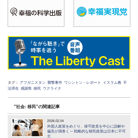
タグ：
アフガニスタン
襲撃事件
ワシントン・レポート
イスラム教
不
法滞在
感謝祭
移民
ウクライナ
"社会: 移民"の関連記事
2026.02.04
外国人政策をめぐり、保守政党を中心に誤解や
偏見が渦巻く ─ 戦略的な移民政策は日本に不可
欠