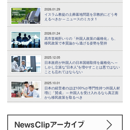
2026.01.29
イスラム教徒の土葬墓地問題を宗教的にどう考
えるべきか ─ ニュースのミカタ 1
2026.01.24
高市首相肝いりの「外国人政策の厳格化」も、
移民政策で本質論から逃げる姿勢を堅持
2025.12.05
日本政府が外国人の日本国籍取得を厳格化へ ─
しかし立派な"日本人"を増やすことは悪ではない
ことも忘れてはならない
2025.10.01
日本の経営者のほぼ100%が専門性持つ外国人材
増に「賛成」 ─ 外国人を受け入れるなら真正面
から移民政策を取るべき