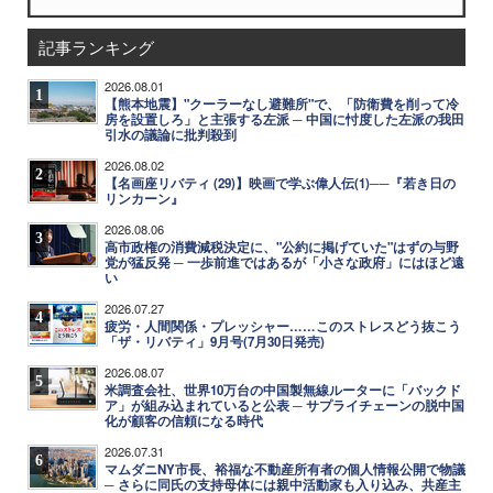
記事ランキング
2026.08.01
1
【熊本地震】"クーラーなし避難所"で、「防衛費を削って冷
房を設置しろ」と主張する左派 ─ 中国に忖度した左派の我田
引水の議論に批判殺到
2026.08.02
2
【名画座リバティ (29)】映画で学ぶ偉人伝(1)──『若き日の
リンカーン』
2026.08.06
3
高市政権の消費減税決定に、"公約に掲げていた"はずの与野
党が猛反発 ─ 一歩前進ではあるが「小さな政府」にはほど遠
い
2026.07.27
4
疲労・人間関係・プレッシャー……このストレスどう抜こう
「ザ・リバティ」9月号(7月30日発売)
2026.08.07
5
米調査会社、世界10万台の中国製無線ルーターに「バックド
ア」が組み込まれていると公表 ─ サプライチェーンの脱中国
化が顧客の信頼になる時代
2026.07.31
6
マムダニNY市長、裕福な不動産所有者の個人情報公開で物議
─ さらに同氏の支持母体には親中活動家も入り込み、共産主