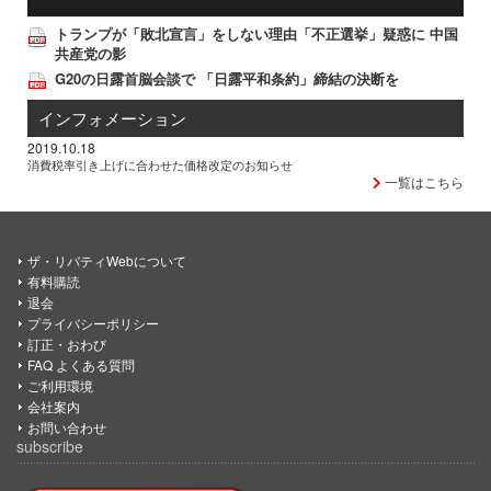
トランプが「敗北宣言」をしない理由「不正選挙」疑惑に 中国
共産党の影
G20の日露首脳会談で 「日露平和条約」締結の決断を
インフォメーション
2019.10.18
消費税率引き上げに合わせた価格改定のお知らせ
一覧はこちら
ザ・リバティWebについて
有料購読
退会
プライバシーポリシー
訂正・おわび
FAQ よくある質問
ご利用環境
会社案内
お問い合わせ
subscribe