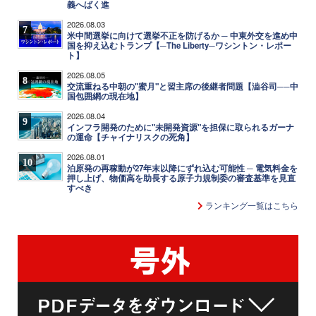
義へばく進
2026.08.03
7
米中間選挙に向けて選挙不正を防げるか ─ 中東外交を進め中
国を抑え込むトランプ【─The Liberty─ワシントン・レポー
ト】
2026.08.05
8
交流重ねる中朝の"蜜月"と習主席の後継者問題【澁谷司──中
国包囲網の現在地】
2026.08.04
9
インフラ開発のために"未開発資源"を担保に取られるガーナ
の運命【チャイナリスクの死角】
2026.08.01
10
泊原発の再稼動が27年末以降にずれ込む可能性 ─ 電気料金を
押し上げ、物価高を助長する原子力規制委の審査基準を見直
すべき
ランキング一覧はこちら