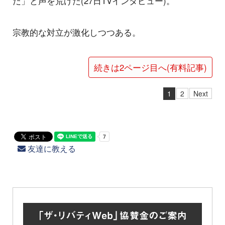
だ」と声を荒げた(27日TVインタビュー)。
宗教的な対立が激化しつつある。
続きは2ページ目へ(有料記事)
1
2
Next
友達に教える