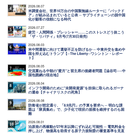
2026.08.07
4
米調査会社、世界10万台の中国製無線ルーターに「バックド
ア」が組み込まれていると公表 ─ サプライチェーンの脱中国
化が顧客の信頼になる時代
2026.07.27
5
疲労・人間関係・プレッシャー……このストレスどう抜こう
「ザ・リバティ」9月号(7月30日発売)
2026.08.03
6
米中間選挙に向けて選挙不正を防げるか ─ 中東外交を進め中
国を抑え込むトランプ【─The Liberty─ワシントン・レポー
ト】
2026.08.05
7
交流重ねる中朝の"蜜月"と習主席の後継者問題【澁谷司──中
国包囲網の現在地】
2026.08.04
8
インフラ開発のために"未開発資源"を担保に取られるガーナ
の運命【チャイナリスクの死角】
2026.08.08
9
防衛省が想定通り、「8.9兆円」の予算を要求へ ─ 明白な課
題は「隊員集め」で、少子化で現状の規模を維持するのも困
難
2026.08.01
10
泊原発の再稼動が27年末以降にずれ込む可能性 ─ 電気料金を
押し上げ、物価高を助長する原子力規制委の審査基準を見直