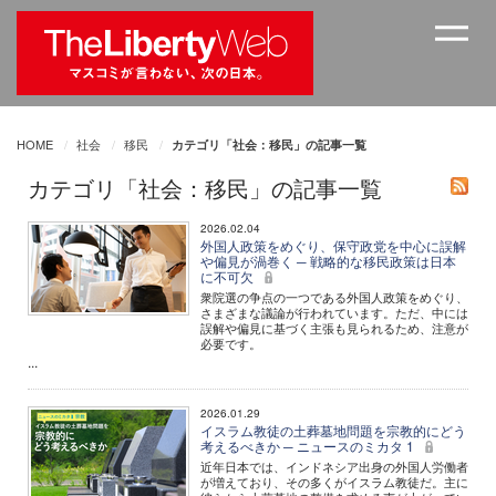
HOME
社会
移民
カテゴリ「社会：移民」の記事一覧
カテゴリ「社会：移民」の記事一覧
2026.02.04
外国人政策をめぐり、保守政党を中心に誤解
や偏見が渦巻く ─ 戦略的な移民政策は日本
に不可欠
衆院選の争点の一つである外国人政策をめぐり、
さまざまな議論が行われています。ただ、中には
誤解や偏見に基づく主張も見られるため、注意が
必要です。
...
2026.01.29
イスラム教徒の土葬墓地問題を宗教的にどう
考えるべきか ─ ニュースのミカタ 1
近年日本では、インドネシア出身の外国人労働者
が増えており、その多くがイスラム教徒だ。主に