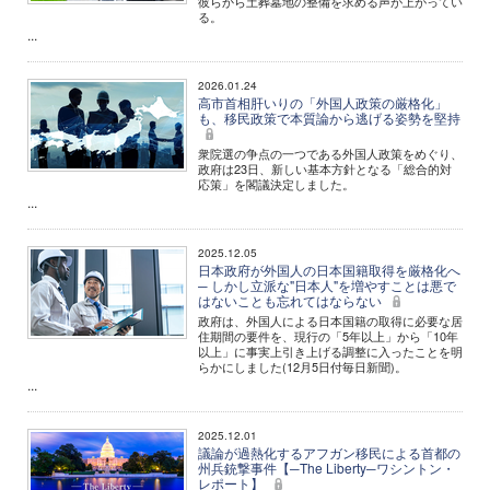
彼らから土葬墓地の整備を求める声が上がってい
る。
...
2026.01.24
高市首相肝いりの「外国人政策の厳格化」
も、移民政策で本質論から逃げる姿勢を堅持
衆院選の争点の一つである外国人政策をめぐり、
政府は23日、新しい基本方針となる「総合的対
応策」を閣議決定しました。
...
2025.12.05
日本政府が外国人の日本国籍取得を厳格化へ
─ しかし立派な"日本人"を増やすことは悪で
はないことも忘れてはならない
政府は、外国人による日本国籍の取得に必要な居
住期間の要件を、現行の「5年以上」から「10年
以上」に事実上引き上げる調整に入ったことを明
らかにしました(12月5日付毎日新聞)。
...
2025.12.01
議論が過熱化するアフガン移民による首都の
州兵銃撃事件【─The Liberty─ワシントン・
レポート】