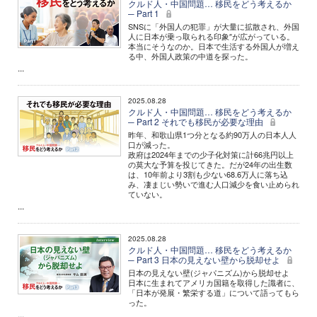
クルド人・中国問題… 移民をどう考えるか
─ Part 1
SNSに「外国人の犯罪」が大量に拡散され、外国
人に日本が乗っ取られる印象″が広がっている。
本当にそうなのか。日本で生活する外国人が増え
る中、外国人政策の中道を探った。
...
2025.08.28
クルド人・中国問題… 移民をどう考えるか
─ Part 2 それでも移民が必要な理由
昨年、和歌山県1つ分となる約90万人の日本人人
口が減った。
政府は2024年までの少子化対策に計66兆円以上
の莫大な予算を投じてきた。だが24年の出生数
は、10年前より3割も少ない68.6万人に落ち込
み、凄まじい勢いで進む人口減少を食い止められ
ていない。
...
2025.08.28
クルド人・中国問題… 移民をどう考えるか
─ Part 3 日本の見えない壁から脱却せよ
日本の見えない壁(ジャパニズム)から脱却せよ
日本に生まれてアメリカ国籍を取得した識者に、
「日本が発展・繁栄する道」について語ってもら
った。
...