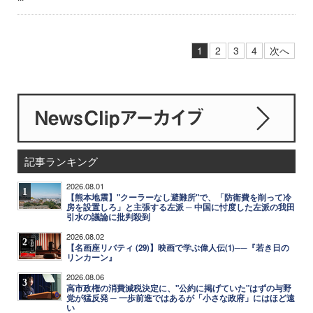
1
2
3
4
次へ
記事ランキング
2026.08.01
1
【熊本地震】"クーラーなし避難所"で、「防衛費を削って冷
房を設置しろ」と主張する左派 ─ 中国に忖度した左派の我田
引水の議論に批判殺到
2026.08.02
2
【名画座リバティ (29)】映画で学ぶ偉人伝(1)──『若き日の
リンカーン』
2026.08.06
3
高市政権の消費減税決定に、"公約に掲げていた"はずの与野
党が猛反発 ─ 一歩前進ではあるが「小さな政府」にはほど遠
い