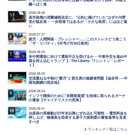
義へばく進
2026.08.06
5
高市政権の消費減税決定に、"公約に掲げていた"はずの与野
党が猛反発 ─ 一歩前進ではあるが「小さな政府」にはほど遠
い
2026.07.27
6
疲労・人間関係・プレッシャー……このストレスどう抜こう
「ザ・リバティ」9月号(7月30日発売)
2026.08.03
7
米中間選挙に向けて選挙不正を防げるか ─ 中東外交を進め中
国を抑え込むトランプ【─The Liberty─ワシントン・レポー
ト】
2026.08.05
8
交流重ねる中朝の"蜜月"と習主席の後継者問題【澁谷司──中
国包囲網の現在地】
2026.08.04
9
インフラ開発のために"未開発資源"を担保に取られるガーナ
の運命【チャイナリスクの死角】
2026.08.01
10
泊原発の再稼動が27年末以降にずれ込む可能性 ─ 電気料金を
押し上げ、物価高を助長する原子力規制委の審査基準を見直
すべき
ランキング一覧はこちら