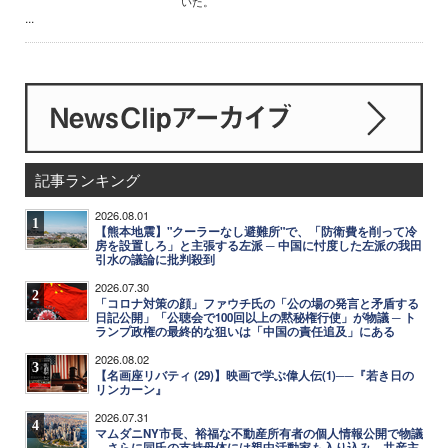
いた。
...
記事ランキング
2026.08.01
1
【熊本地震】"クーラーなし避難所"で、「防衛費を削って冷
房を設置しろ」と主張する左派 ─ 中国に忖度した左派の我田
引水の議論に批判殺到
2026.07.30
2
「コロナ対策の顔」ファウチ氏の「公の場の発言と矛盾する
日記公開」「公聴会で100回以上の黙秘権行使」が物議 ─ ト
ランプ政権の最終的な狙いは「中国の責任追及」にある
2026.08.02
3
【名画座リバティ (29)】映画で学ぶ偉人伝(1)──『若き日の
リンカーン』
2026.07.31
4
マムダニNY市長、裕福な不動産所有者の個人情報公開で物議
─ さらに同氏の支持母体には親中活動家も入り込み、共産主