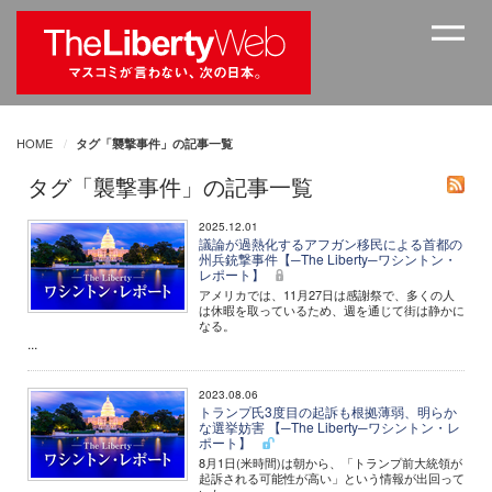
HOME
タグ「襲撃事件」の記事一覧
タグ「襲撃事件」の記事一覧
2025.12.01
議論が過熱化するアフガン移民による首都の
州兵銃撃事件【─The Liberty─ワシントン・
レポート】
アメリカでは、11月27日は感謝祭で、多くの人
は休暇を取っているため、週を通じて街は静かに
なる。
...
2023.08.06
トランプ氏3度目の起訴も根拠薄弱、明らか
な選挙妨害 【─The Liberty─ワシントン・レ
ポート】
8月1日(米時間)は朝から、「トランプ前大統領が
起訴される可能性が高い」という情報が出回って