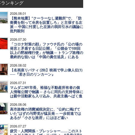
事ランキング
2026.08.01
【熊本地震】"クーラーなし避難所"で、「防
衛費を削って冷房を設置しろ」と主張する左
派 ─ 中国に忖度した左派の我田引水の議論に
批判殺到
2026.07.30
「コロナ対策の顔」ファウチ氏の「公の場の
発言と矛盾する日記公開」「公聴会で100回
以上の黙秘権行使」が物議 ─ トランプ政権の
最終的な狙いは「中国の責任追及」にある
2026.08.02
【名画座リバティ (29)】映画で学ぶ偉人伝(1)
──『若き日のリンカーン』
2026.07.31
マムダニNY市長、裕福な不動産所有者の個
人情報公開で物議 ─ さらに同氏の支持母体に
は親中活動家も入り込み、共産主義へばく進
2026.08.06
高市政権の消費減税決定に、"公約に掲げて
いた"はずの与野党が猛反発 ─ 一歩前進では
あるが「小さな政府」にはほど遠い
2026.07.27
疲労・人間関係・プレッシャー……このスト