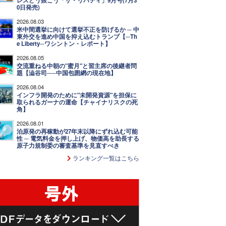
レスどう抜こう「ザ・リバティ」9月号(7月3
0日発売)
2026.08.03
米中間選挙に向けて選挙不正を防げるか ─ 中
東外交を進め中国を抑え込むトランプ【─Th
e Liberty─ワシントン・レポート】
2026.08.05
交流重ねる中朝の"蜜月"と習主席の後継者問
題【澁谷司──中国包囲網の現在地】
2026.08.04
インフラ開発のために"未開発資源"を担保に
取られるガーナの運命【チャイナリスクの死
角】
2026.08.01
泊原発の再稼動が27年末以降にずれ込む可能
性 ─ 電気料金を押し上げ、物価高を助長する
原子力規制委の審査基準を見直すべき
ランキング一覧はこちら