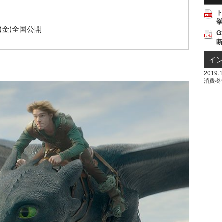
挙
日(金)全国公開
G
イ
2019.1
消費税