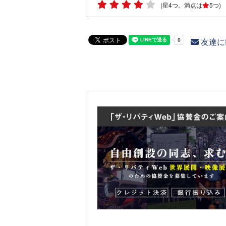
(星4つ。満点は
5つ)
友達に