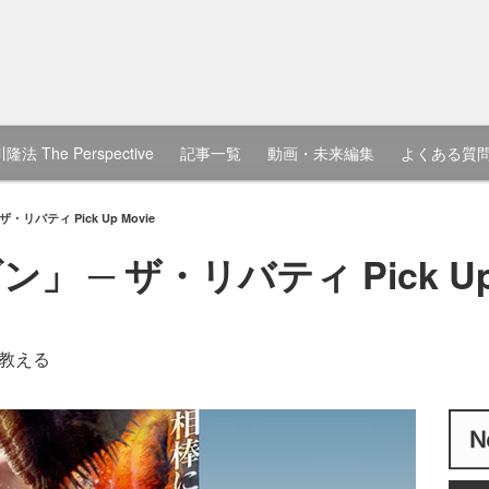
隆法 The Perspective
記事一覧
動画・未来編集
よくある質
リバティ Pick Up Movie
 ─ ザ・リバティ Pick Up 
教える