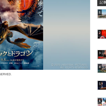
記
1
2
3
4
ESERVED.
5
6