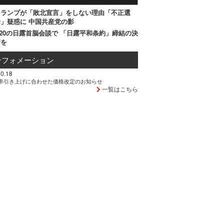
トランプが「敗北宣言」をしない理由「不正選
」疑惑に 中国共産党の影
20の日露首脳会談で 「日露平和条約」締結の決
断を
ンフォメーション
0.18
率引き上げに合わせた価格改定のお知らせ
一覧はこちら