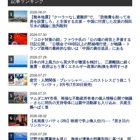
記事ランキング
2026.08.01
1
【熊本地震】"クーラーなし避難所"で、「防衛費を削って冷
房を設置しろ」と主張する左派 ─ 中国に忖度した左派の我田
引水の議論に批判殺到
2026.07.30
2
「コロナ対策の顔」ファウチ氏の「公の場の発言と矛盾する
日記公開」「公聴会で100回以上の黙秘権行使」が物議 ─ ト
ランプ政権の最終的な狙いは「中国の責任追及」にある
2026.07.29
3
日本の洋上風力から英大手が撤退を検討し、三菱離脱に続く
激震 ─ 政府はもう潔くエネルギー政策の転換を表明すべき
2026.07.27
4
疲労・人間関係・プレッシャー……このストレスどう抜こう
「ザ・リバティ」9月号(7月30日発売)
2026.07.31
5
マムダニNY市長、裕福な不動産所有者の個人情報公開で物議
─ さらに同氏の支持母体には親中活動家も入り込み、共産主
義へばく進
2026.08.02
6
【名画座リバティ (29)】映画で学ぶ偉人伝(1)──『若き日の
リンカーン』
2026.07.28
7
辺野古転覆事故を巡り、海保が遺族の刑事告訴に基づき、同