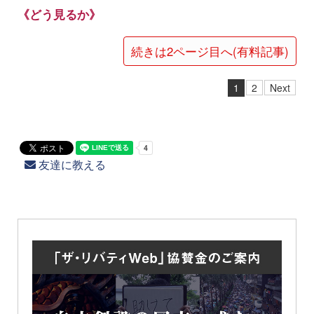
《どう見るか》
続きは2ページ目へ(有料記事)
1
2
Next
友達に教える