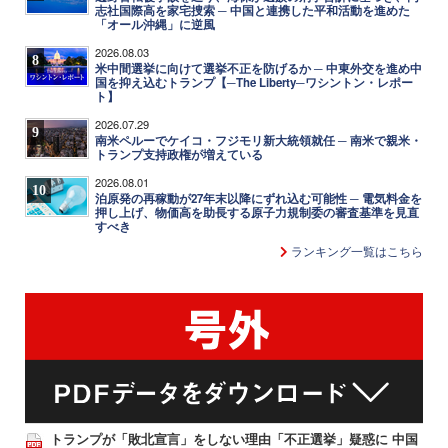
志社国際高を家宅捜索 ─ 中国と連携した平和活動を進めた
「オール沖縄」に逆風
2026.08.03
8
米中間選挙に向けて選挙不正を防げるか ─ 中東外交を進め中
国を抑え込むトランプ【─The Liberty─ワシントン・レポー
ト】
2026.07.29
9
南米ペルーでケイコ・フジモリ新大統領就任 ─ 南米で親米・
トランプ支持政権が増えている
2026.08.01
10
泊原発の再稼動が27年末以降にずれ込む可能性 ─ 電気料金を
押し上げ、物価高を助長する原子力規制委の審査基準を見直
すべき
ランキング一覧はこちら
トランプが「敗北宣言」をしない理由「不正選挙」疑惑に 中国