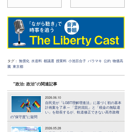
タグ：
無償化
水道料
都議選
授業料
小池百合子
バラマキ
公約
物価高
騰
東京都
"政治: 政治"の関連記事
2026.06.10
自民党が「LGBT理解増進法」に基づく初の基本
計画案を了承 ─ 「霊的混乱」と「税金の無駄遣
い」を助長するが、軌道修正できない高市政権
の"保守度"に疑問
2026.05.28