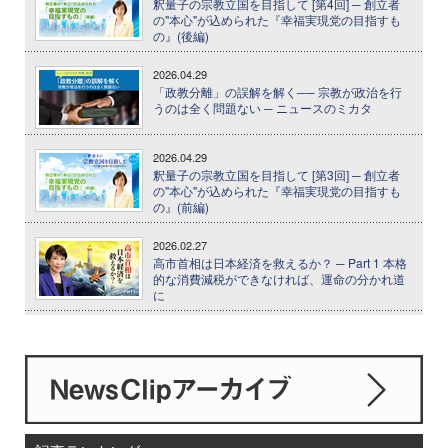
釈量子の宗教立国を目指して [第4回] ─ 創立者
の"本心"が込められた『幸福実現党の目指すも
の』(後編)
2026.04.29
「政教分離」の誤解を解く── 宗教が政治を行
うのは全く問題ない ─ ニュースのミカタ
2026.04.29
釈量子の宗教立国を目指して [第3回] ─ 創立者
の"本心"が込められた『幸福実現党の目指すも
の』(前編)
2026.02.27
高市首相は日本経済を救えるか？ ─ Part 1 本格
的な消費減税ができなければ、運命の分かれ道
に