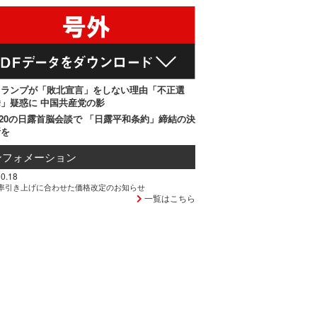
トランプが「敗北宣言」をしない理由「不正選
」疑惑に 中国共産党の影
20の日露首脳会談で 「日露平和条約」締結の決
断を
ンフォメーション
0.18
率引き上げに合わせた価格改定のお知らせ
一覧はこちら