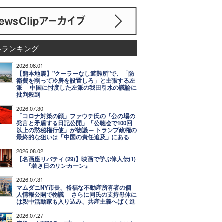
事ランキング
2026.08.01
【熊本地震】"クーラーなし避難所"で、「防
衛費を削って冷房を設置しろ」と主張する左
派 ─ 中国に忖度した左派の我田引水の議論に
批判殺到
2026.07.30
「コロナ対策の顔」ファウチ氏の「公の場の
発言と矛盾する日記公開」「公聴会で100回
以上の黙秘権行使」が物議 ─ トランプ政権の
最終的な狙いは「中国の責任追及」にある
2026.08.02
【名画座リバティ (29)】映画で学ぶ偉人伝(1)
──『若き日のリンカーン』
2026.07.31
マムダニNY市長、裕福な不動産所有者の個
人情報公開で物議 ─ さらに同氏の支持母体に
は親中活動家も入り込み、共産主義へばく進
2026.07.27