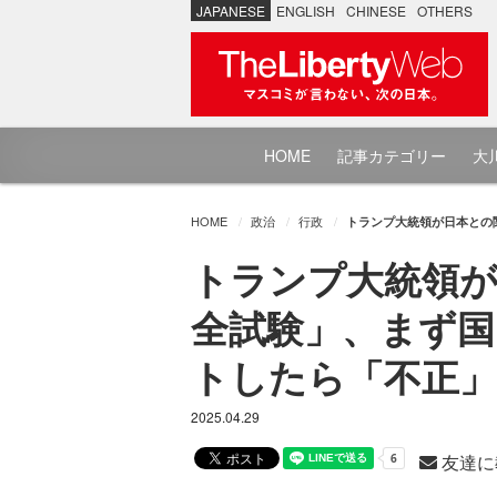
JAPANESE
ENGLISH
CHINESE
OTHERS
HOME
記事カテゴリー
大川
HOME
政治
行政
トランプ大統領が日本との
トランプ大統領が
全試験」、まず国
トしたら「不正
2025.04.29
友達に