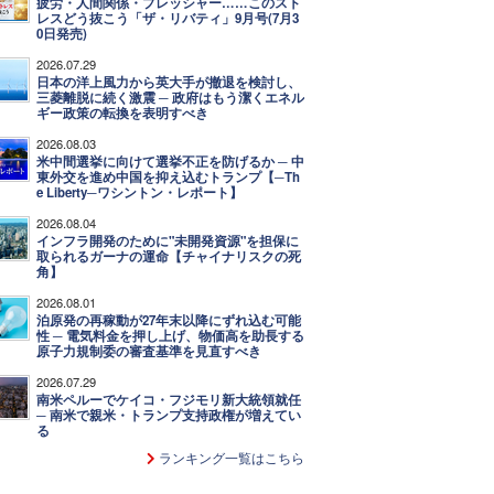
疲労・人間関係・プレッシャー……このスト
レスどう抜こう「ザ・リバティ」9月号(7月3
0日発売)
2026.07.29
日本の洋上風力から英大手が撤退を検討し、
三菱離脱に続く激震 ─ 政府はもう潔くエネル
ギー政策の転換を表明すべき
2026.08.03
米中間選挙に向けて選挙不正を防げるか ─ 中
東外交を進め中国を抑え込むトランプ【─Th
e Liberty─ワシントン・レポート】
2026.08.04
インフラ開発のために"未開発資源"を担保に
取られるガーナの運命【チャイナリスクの死
角】
2026.08.01
泊原発の再稼動が27年末以降にずれ込む可能
性 ─ 電気料金を押し上げ、物価高を助長する
原子力規制委の審査基準を見直すべき
2026.07.29
南米ペルーでケイコ・フジモリ新大統領就任
─ 南米で親米・トランプ支持政権が増えてい
る
ランキング一覧はこちら