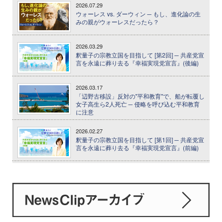
2026.07.29
ウォーレス vs. ダーウィン ─ もし、進化論の生
みの親がウォーレスだったら？
2026.03.29
釈量子の宗教立国を目指して [第2回] ─ 共産党宣
言を永遠に葬り去る『幸福実現党宣言』(後編)
2026.03.17
「辺野古移設」反対の"平和教育"で、船が転覆し
女子高生ら2人死亡 ─ 侵略を呼び込む平和教育
に注意
2026.02.27
釈量子の宗教立国を目指して [第1回] ─ 共産党宣
言を永遠に葬り去る『幸福実現党宣言』(前編)