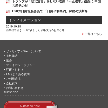
トランプが「敗北宣言」をしない理由「不正選挙」疑惑に 中国
共産党の影
G20の日露首脳会談で 「日露平和条約」締結の決断を
インフォメーション
2019.10.18
消費税率引き上げに合わせた価格改定のお知らせ
一覧はこちら
ザ・リバティWebについて
有料購読
退会
プライバシーポリシー
訂正・おわび
FAQ よくある質問
ご利用環境
会社案内
お問い合わせ
subscribe