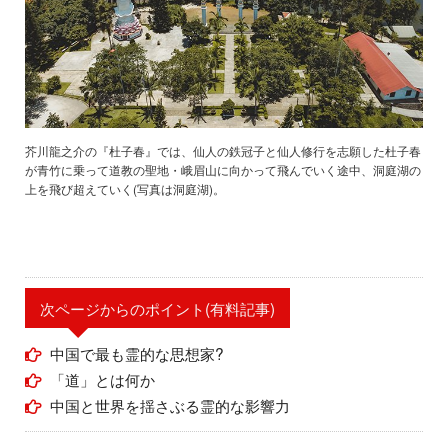
芥川龍之介の『杜子春』では、仙人の鉄冠子と仙人修行を志願した杜子春
が青竹に乗って道教の聖地・峨眉山に向かって飛んでいく途中、洞庭湖の
上を飛び超えていく(写真は洞庭湖)。
次ページからのポイント(有料記事)
中国で最も霊的な思想家?
「道」とは何か
中国と世界を揺さぶる霊的な影響力