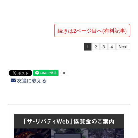
続きは2ページ目へ(有料記事)
1
2
3
4
Next
友達に教える