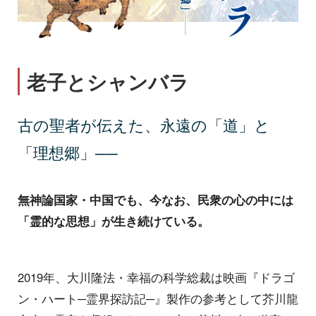
老子とシャンバラ
古の聖者が伝えた、永遠の「道」と
「理想郷」──
無神論国家・中国でも、今なお、民衆の心の中には
「霊的な思想」が生き続けている。
2019年、大川隆法・幸福の科学総裁は映画『ドラゴ
ン・ハート─霊界探訪記─』製作の参考として芥川龍