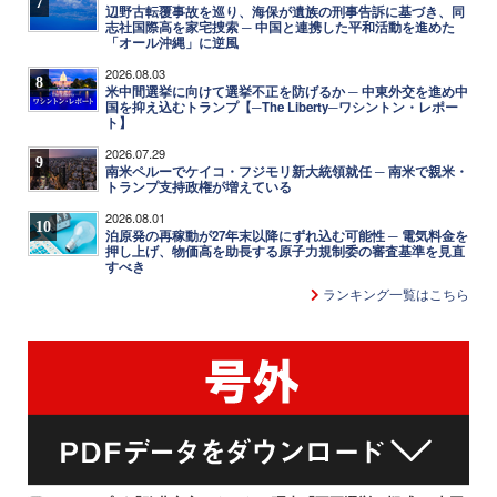
7
辺野古転覆事故を巡り、海保が遺族の刑事告訴に基づき、同
志社国際高を家宅捜索 ─ 中国と連携した平和活動を進めた
「オール沖縄」に逆風
2026.08.03
8
米中間選挙に向けて選挙不正を防げるか ─ 中東外交を進め中
国を抑え込むトランプ【─The Liberty─ワシントン・レポー
ト】
2026.07.29
9
南米ペルーでケイコ・フジモリ新大統領就任 ─ 南米で親米・
トランプ支持政権が増えている
2026.08.01
10
泊原発の再稼動が27年末以降にずれ込む可能性 ─ 電気料金を
押し上げ、物価高を助長する原子力規制委の審査基準を見直
すべき
ランキング一覧はこちら