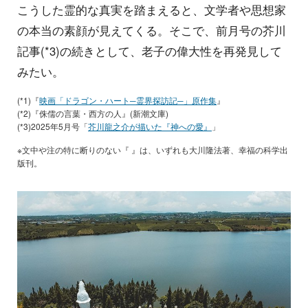
こうした霊的な真実を踏まえると、文学者や思想家
の本当の素顔が見えてくる。そこで、前月号の芥川
記事(*3)の続きとして、老子の偉大性を再発見して
みたい。
(*1)『
映画「ドラゴン・ハート─霊界探訪記─」原作集
』
(*2)『侏儒の言葉・西方の人』(新潮文庫)
(*3)2025年5月号「
芥川龍之介が描いた『神への愛』
」
※文中や注の特に断りのない『 』は、いずれも大川隆法著、幸福の科学出
版刊。