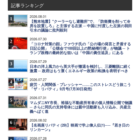
記事ランキング
2026.08.01
1
【熊本地震】"クーラーなし避難所"で、「防衛費を削って冷
房を設置しろ」と主張する左派 ─ 中国に忖度した左派の我田
引水の議論に批判殺到
2026.07.30
2
「コロナ対策の顔」ファウチ氏の「公の場の発言と矛盾する
日記公開」「公聴会で100回以上の黙秘権行使」が物議 ─ ト
ランプ政権の最終的な狙いは「中国の責任追及」にある
2026.07.29
3
日本の洋上風力から英大手が撤退を検討し、三菱離脱に続く
激震 ─ 政府はもう潔くエネルギー政策の転換を表明すべき
2026.07.27
4
疲労・人間関係・プレッシャー……このストレスどう抜こう
「ザ・リバティ」9月号(7月30日発売)
2026.07.31
5
マムダニNY市長、裕福な不動産所有者の個人情報公開で物議
─ さらに同氏の支持母体には親中活動家も入り込み、共産主
義へばく進
2026.08.02
6
【名画座リバティ (29)】映画で学ぶ偉人伝(1)──『若き日の
リンカーン』
2026.07.28