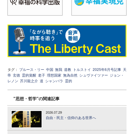
タグ：
ブルース・リー
中国
無我
道教
トルストイ
2025年6月号記事
天
帝
玄徳
霊的覚醒
老子
理想国家
無為自然
シュヴァイツァー
ジョン・
レノン
芥川龍之介
道
シャンバラ
霊的
"思想・哲学"の関連記事
2026.07.29
自由・民主・信仰のある世界へ