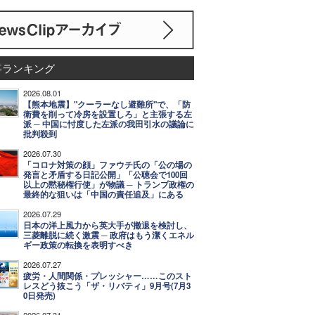
事ランキング
2026.08.01
【熊本地震】"クーラーなし避難所"で、「防
衛費を削って冷房を設置しろ」と主張する左
派 ─ 中国に忖度した左派の我田引水の議論に
批判殺到
2026.07.30
「コロナ対策の顔」ファウチ氏の「公の場の
発言と矛盾する日記公開」「公聴会で100回
以上の黙秘権行使」が物議 ─ トランプ政権の
最終的な狙いは「中国の責任追及」にある
2026.07.29
日本の洋上風力から英大手が撤退を検討し、
三菱離脱に続く激震 ─ 政府はもう潔くエネル
ギー政策の転換を表明すべき
2026.07.27
疲労・人間関係・プレッシャー……このスト
レスどう抜こう「ザ・リバティ」9月号(7月3
0日発売)
2026.07.31