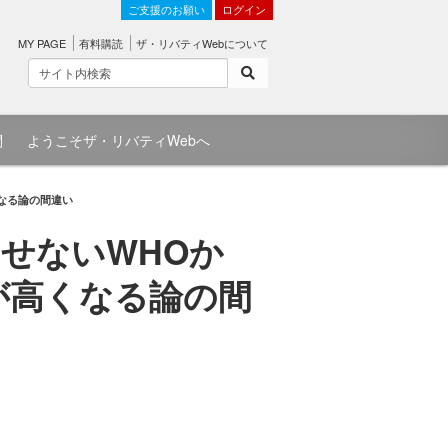
ご支援のお願い
ログイン
MY PAGE
有料購読
ザ・リバティWebについて
問
ようこそザ・リバティWebへ
なる論の間違い
せないWHOか
が高くなる論の間