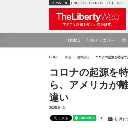
JAPANESE
ENGLISH
CHINESE
OTHERS
HOME
記事カテゴリー
大川
HOME
政治
国際政治
コロナの起源を特定で
コロナの起源を特
ら、アメリカが離
違い
2025.01.31
友達に