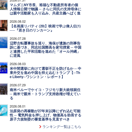
マムダニNY市長、裕福な不動産所有者の個
人情報公開で物議 ─ さらに同氏の支持母体に
は親中活動家も入り込み、共産主義へばく進
2026.08.02
【名画座リバティ (29)】映画で学ぶ偉人伝(1)
──『若き日のリンカーン』
2026.07.28
辺野古転覆事故を巡り、海保が遺族の刑事告
訴に基づき、同志社国際高を家宅捜索 ─ 中国
と連携した平和活動を進めた「オール沖縄」
に逆風
2026.08.03
米中間選挙に向けて選挙不正を防げるか ─ 中
東外交を進め中国を抑え込むトランプ【─Th
e Liberty─ワシントン・レポート】
2026.07.29
南米ペルーでケイコ・フジモリ新大統領就任
─ 南米で親米・トランプ支持政権が増えてい
る
2026.08.01
泊原発の再稼動が27年末以降にずれ込む可能
性 ─ 電気料金を押し上げ、物価高を助長する
原子力規制委の審査基準を見直すべき
ランキング一覧はこちら