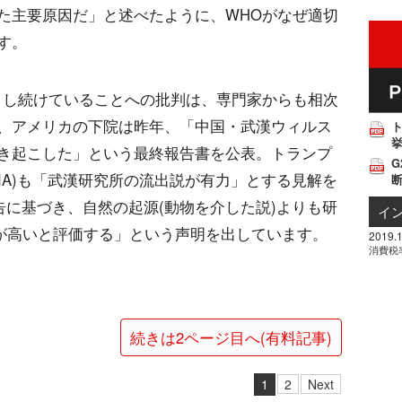
た主要原因だ」と述べたように、WHOがなぜ適切
す。
」し続けていることへの批判は、専門家からも相次
、アメリカの下院は昨年、「中国・武漢ウィルス
挙
き起こした」という最終報告書を公表。トランプ
G
IA)も「武漢研究所の流出説が有力」とする見解を
告に基づき、自然の起源(動物を介した説)よりも研
イ
性が高いと評価する」という声明を出しています。
2019.1
消費税
続きは2ページ目へ(有料記事)
1
2
Next