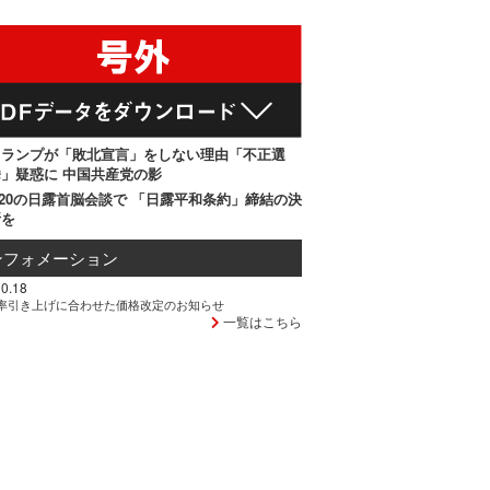
トランプが「敗北宣言」をしない理由「不正選
」疑惑に 中国共産党の影
20の日露首脳会談で 「日露平和条約」締結の決
断を
ンフォメーション
0.18
率引き上げに合わせた価格改定のお知らせ
一覧はこちら