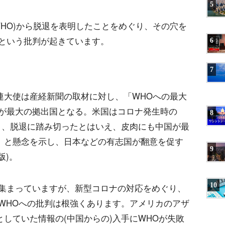
5
HO)から脱退を表明したことをめぐり、その穴を
という批判が起きています。
6
7
連大使は産経新聞の取材に対し、「WHOへの最大
が最大の拠出国となる。米国はコロナ発生時の
8
き、脱退に踏み切ったとはいえ、皮肉にも中国が最
る」と懸念を示し、日本などの有志国が翻意を促す
9
版)。
10
集まっていますが、新型コロナの対応をめぐり、
WHOへの批判は根強くあります。アメリカのアザ
としていた情報の(中国からの)入手にWHOが失敗