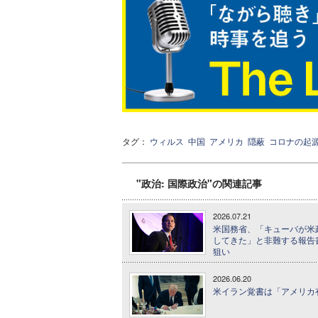
タグ：
ウィルス
中国
アメリカ
隠蔽
コロナの起
"政治: 国際政治"の関連記事
2026.07.21
米国務省、「キューバが米
してきた」と非難する報告
狙い
2026.06.20
米イラン覚書は「アメリカ