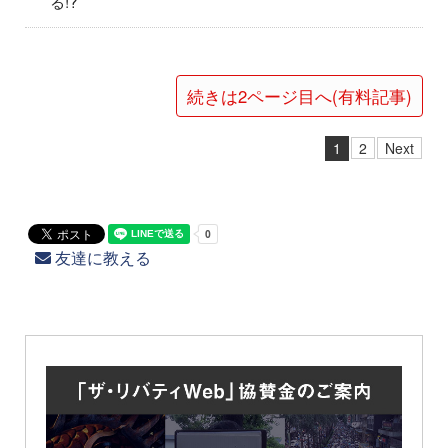
る!?
続きは2ページ目へ(有料記事)
1
2
Next
友達に教える