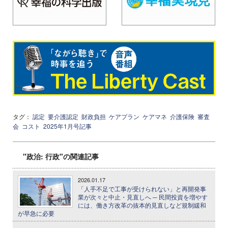
タグ：
認定
要介護認定
財政負担
ケアプラン
ケアマネ
介護保険
審査
会
コスト
2025年1月号記事
"政治: 行政"の関連記事
2026.01.17
「人手不足で工事が受けられない」と再開発事
業が次々と中止・見直しへ ─ 民間投資を増やす
には、働き方改革の抜本的見直しなど規制緩和
が早急に必要