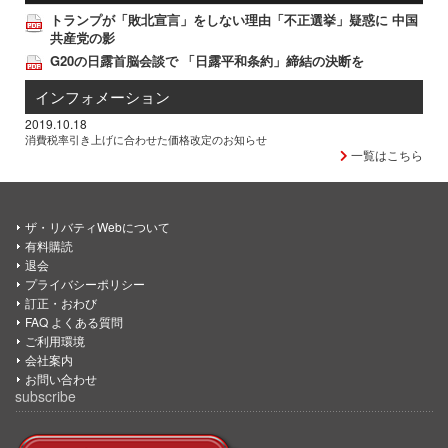
トランプが「敗北宣言」をしない理由「不正選挙」疑惑に 中国
共産党の影
G20の日露首脳会談で 「日露平和条約」締結の決断を
インフォメーション
2019.10.18
消費税率引き上げに合わせた価格改定のお知らせ
一覧はこちら
ザ・リバティWebについて
有料購読
退会
プライバシーポリシー
訂正・おわび
FAQ よくある質問
ご利用環境
会社案内
お問い合わせ
subscribe