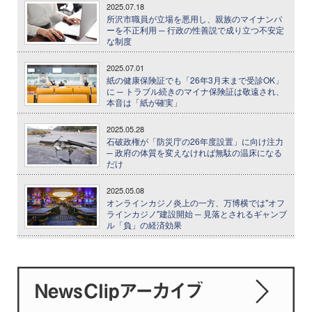
2025.07.18
所沢市職員が立場を悪用し、親族のマイナンバ
ーを不正利用 ─ 行政の性善説で成り立つ不安定
な制度
2025.07.01
紙の健康保険証でも「26年3月末まで受診OK」
に ─ トラブル続きのマイナ保険証は敬遠され、
本音は「紙が確実」
2025.05.28
石破政権が「防災庁の26年度設置」に向け注力
─ 政府の体質を変えなければ無駄の温床になる
だけ
2025.05.08
オンラインカジノ炎上の一方、万博横では"オフ
ラインカジノ"建設開始 ─ 見落とされるギャンブ
ル「負」の経済効果