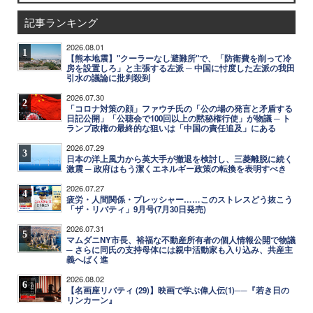
記事ランキング
2026.08.01
1
【熊本地震】"クーラーなし避難所"で、「防衛費を削って冷
房を設置しろ」と主張する左派 ─ 中国に忖度した左派の我田
引水の議論に批判殺到
2026.07.30
2
「コロナ対策の顔」ファウチ氏の「公の場の発言と矛盾する
日記公開」「公聴会で100回以上の黙秘権行使」が物議 ─ ト
ランプ政権の最終的な狙いは「中国の責任追及」にある
2026.07.29
3
日本の洋上風力から英大手が撤退を検討し、三菱離脱に続く
激震 ─ 政府はもう潔くエネルギー政策の転換を表明すべき
2026.07.27
4
疲労・人間関係・プレッシャー……このストレスどう抜こう
「ザ・リバティ」9月号(7月30日発売)
2026.07.31
5
マムダニNY市長、裕福な不動産所有者の個人情報公開で物議
─ さらに同氏の支持母体には親中活動家も入り込み、共産主
義へばく進
2026.08.02
6
【名画座リバティ (29)】映画で学ぶ偉人伝(1)──『若き日の
リンカーン』