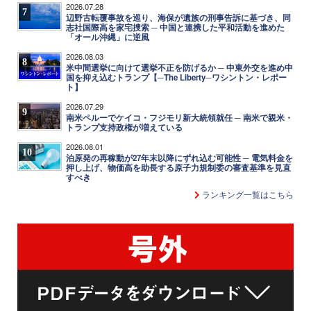
2026.07.28
7
辺野古転覆事故を巡り、海保が遺族の刑事告訴に基づき、同
志社国際高を家宅捜索 ─ 中国と連携した平和活動を進めた
「オール沖縄」に逆風
2026.08.03
8
米中間選挙に向けて選挙不正を防げるか ─ 中東外交を進め中
国を抑え込むトランプ【─The Liberty─ワシントン・レポー
ト】
2026.07.29
9
南米ペルーでケイコ・フジモリ新大統領就任 ─ 南米で親米・
トランプ支持政権が増えている
2026.08.01
10
泊原発の再稼動が27年末以降にずれ込む可能性 ─ 電気料金を
押し上げ、物価高を助長する原子力規制委の審査基準を見直
すべき
ランキング一覧はこちら